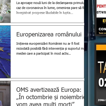
noiembrie
La aproape nouă luni de la declanșarea primului
caz de coronavirus în lume, omenirea pare să fi
înregistrat progrese lăudabile în lupta...
Europenizarea românului
Inițierea europenizării României nu ar fi fost
niciodată posibilă fără intervenția și suportul mass
mediei care a participat în mod activ...
OMS avertizează Europa:
„În octombrie și noiembrie
vom avea mulți morți”