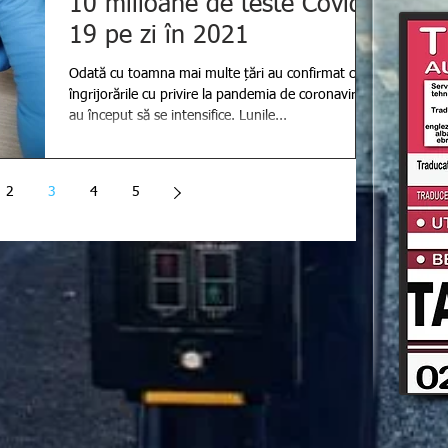
10 milioane de teste Covid-
19 pe zi în 2021
Odată cu toamna mai multe țări au confirmat că
îngrijorările cu privire la pandemia de coronavirus
au început să se intensifice. Lunile...
2
3
4
5