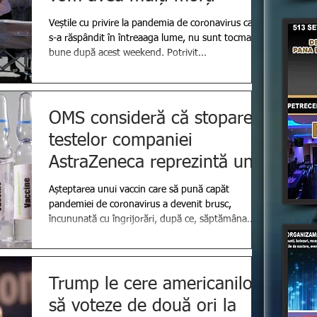
Veștile cu privire la pandemia de coronavirus care
s-a răspândit în întreaaga lume, nu sunt tocmai
bune după acest weekend. Potrivit...
OMS consideră că stoparea
testelor companiei
AstraZeneca reprezintă un
apel de trezire, însă nu ar t
Așteptarea unui vaccin care să pună capăt
pandemiei de coronavirus a devenit brusc,
încununată cu îngrijorări, după ce, săptămâna
aceasta...
Trump le cere americanilor
să voteze de două ori la