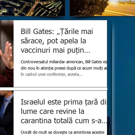
Bill Gates: „Țările mai
sărace, pot apela la
vaccinuri mai puțin
eficiente cum ar fi cele
Controversatul miliardar american, Bill Gates este
propuse de
din nou în atenția presei după ce acum mulți ani,
în cadrul unei conferințe, acesta...
Israelul este prima țară din
lume care revine la
carantina totală cum s-a
întâmplat în primăvară
Oricât de mult se dorește ca amintirea acestei