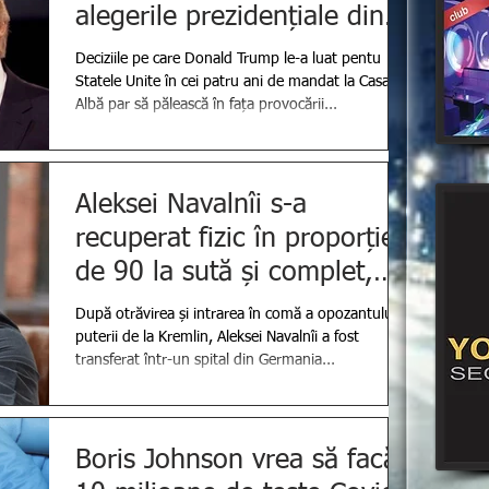
alegerile prezidențiale din 3
noiembrie
Deciziile pe care Donald Trump le-a luat pentu
Statele Unite în cei patru ani de mandat la Casa
Albă par să pălească în fața provocării...
Aleksei Navalnîi s-a
recuperat fizic în proporție
de 90 la sută și complet,
din punct de vedere psih
După otrăvirea și intrarea în comă a opozantului
puterii de la Kremlin, Aleksei Navalnîi a fost
transferat într-un spital din Germania...
Boris Johnson vrea să facă