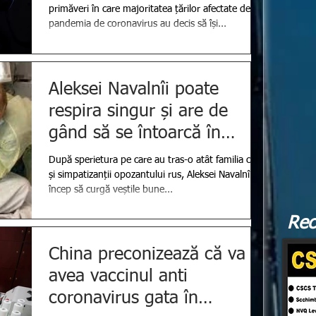
primăveri în care majoritatea țărilor afectate de
pandemia de coronavirus au decis să își...
Aleksei Navalnîi poate
respira singur și are de
gând să se întoarcă în
Rusia
După sperietura pe care au tras-o atât familia cât
și simpatizanții opozantului rus, Aleksei Navalnîi,
încep să curgă veștile bune...
Rec
China preconizează că va
avea vaccinul anti
coronavirus gata în