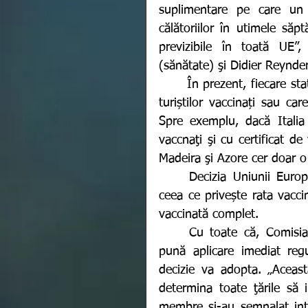
suplimentare pe care un 
călătoriilor în utimele săpt
previzibile în toată UE”,
(sănătate) şi Didier Reynders
	În prezent, fiecare stat membru al Uniunii Europene aplică restricții diferite 
turiștilor vaccinați sau ca
Spre exemplu, dacă Italia ș
vaccnaţi şi cu certificat de
Madeira şi Azore cer doar o
	Decizia Uniunii Europene vine ca răsplată pentru succesul înregistrat în 
ceea ce privește rata vacc
vaccinată complet. 
	Cu toate că, Comisia Europeană (CE) îndeamnă statele membre UE să 
pună aplicare imediat regul
decizie va adopta. „Aceas
determina toate ţările să i
membre şi-au semnalat int