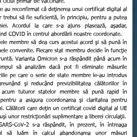
u ciclul primar de vaccinare. 
trebui să fie suficientă, în principiu, pentru a putea 
iei. Acordul la care s-a ajuns plasează, aşadar, 
rivind COVID în centrul abordării noastre coordonate. 
mele convenite. Fiecare stat membru decide în funcţie 
fruntă. Varianta Omicron s-a răspândit până acum în 
impul să analizăm dacă pot fi eliminate măsurile 
riile pe care o serie de state membre le-au introdus 
eunând şi reducând previzibilitatea călătoriilor în 
m acum tuturor statelor membre să pună rapid în 
entru a asigura coordonarea şi claritatea pentru 
i. Călătorii care deţin un certificat covid digital al UE 
valid nu ar trebui să fie supuşi unor restricţionări suplimentare a liberei circulaţii. 
l să luăm în calcul abandonarea unor măsuri 