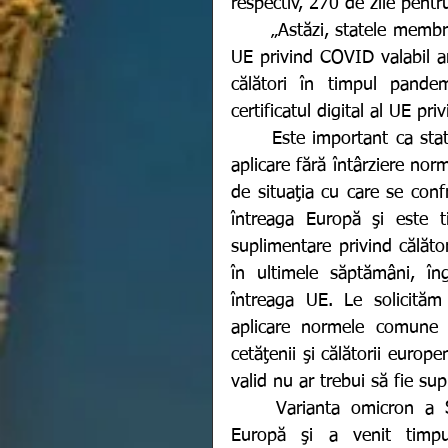
respectiv, 270 de zile pentr
	„Astăzi, statele membre au reconfirmat că deţinerea unui certificat digital al 
UE privind COVID valabil ar 
călători în timpul pandem
certificatul digital al UE p
	Este important ca statele membre să dea curs acestui acord şi să pună în 
aplicare fără întârziere nor
de situaţia cu care se con
întreaga Europă şi este t
suplimentare privind călăto
în ultimele săptămâni, îngr
întreaga UE. Le solicită
aplicare normele comune p
cetăţenii şi călătorii europen
	Varianta omicron a SARS-CoV-2 s-a răspândit, în prezent, în întreaga 
Europă şi a venit timpu