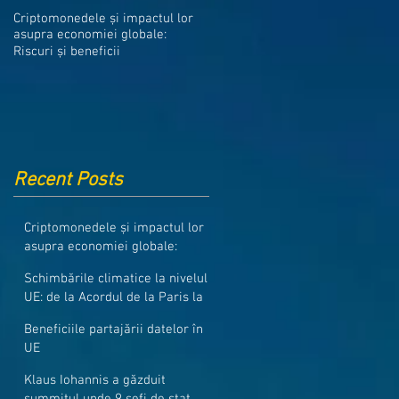
Medicamentele din Romania, cel
Criptomonedele și impactul lor
mai ieftine din intreaga UE
asupra economiei globale:
Riscuri și beneficii
Recent Posts
Criptomonedele și impactul lor
asupra economiei globale:
Riscuri și beneficii
Schimbările climatice la nivelul
UE: de la Acordul de la Paris la
pachetul Fit for 55
Beneficiile partajării datelor în
UE
Klaus Iohannis a găzduit
summitul unde 9 șefi de stat