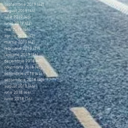
septembrie 2019
(42)
42 postări
august 2019
(44)
44 postări
iulie 2019
(46)
46 postări
iunie 2019
(22)
22 postări
mai 2019
(46)
46 postări
aprilie 2019
(42)
42 postări
martie 2019
(42)
42 postări
februarie 2019
(39)
39 postări
ianuarie 2019
(46)
46 postări
decembrie 2018
(40)
40 postări
noiembrie 2018
(45)
45 postări
octombrie 2018
(45)
45 postări
septembrie 2018
(40)
40 postări
august 2018
(46)
46 postări
iulie 2018
(44)
44 postări
iunie 2018
(16)
16 postări