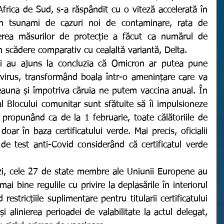
 Africa de Sud, s-a răspândit cu o viteză accelerată în 
n tsunami de cazuri noi de contaminare, rata de 
erea măsurilor de protecție a făcut ca numărul de 
 în scădere comparativ cu cealaltă variantă, Delta. 
irus, transformând boala într-o amenințare care va 
auna și împotriva căruia ne putem vaccina anual. În 
l Blocului comunitar sunt sfătuite să îi impulsioneze 
ropunând ca de la 1 februarie, toate călătoriile de 
oar în baza certificatului verde. Mai precis, oficialii 
 de test anti-Covid considerând că certificatul verde 
i bine regulile cu privire la deplasările în interiorul 
estricțiile suplimentare pentru titularii certificatului 
i alinierea perioadei de valabilitate la actul delegat, 