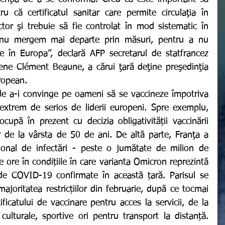
u că certificatul sanitar care permite circulaţia în 
ctor şi trebuie să fie controlat în mod sistematic în 
să nu mergem mai departe prin măsuri, pentru a nu 
le în Europa”, declară AFP secretarul de statfrancez 
ene Clément Beaune, a cărui ţară deţine preşedinţia 
ropean.
extrem de serios de liderii europeni. Spre exemplu, 
upă în prezent cu decizia obligativității vaccinării 
r de la vârsta de 50 de ani. De altă parte, Franţa a 
ional de infectări - peste o jumătate de milion de 
e ore în condițiile în care varianta Omicron reprezintă 
de COVID-19 confirmate în această țară. Parisul se 
majoritatea restricțiilor din februarie, după ce tocmai 
ificatului de vaccinare pentru acces la servicii, de la 
culturale, sportive ori pentru transport la distanță. 