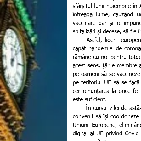
sfârșitul lunii noiembrie în
întreaga lume, cauzând u
vaccinare dar și re-impun
spitalizări și decese, să fie
	Astfel, liderii europeni au ajuns la concluzia că Omicron ar putea pune 
capăt pandemiei de coronav
rămâne cu noi pentru totde
acest sens, țările membre a
pe oameni să se vaccineze p
pe teritoriul UE să se facă d
cer renunțarea la orice fel
este suficient. 
	În cursul zilei de astăzi, cele 27 de state membre ale Uniunii Europene au 
convenit să își coordoneze ma
Uniunii Europene, eliminând r
digital al UE privind Covid ș