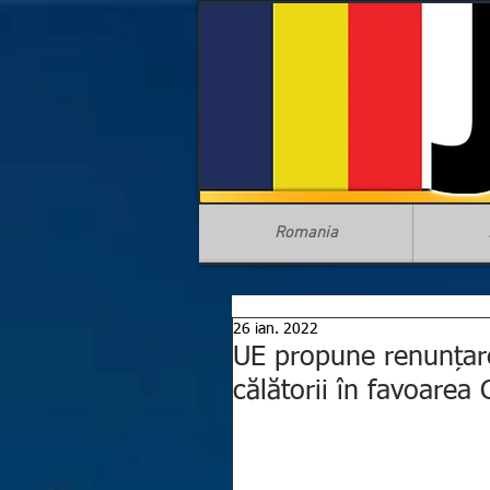
Romania
26 ian. 2022
UE propune renunțarea
călătorii în favoarea 