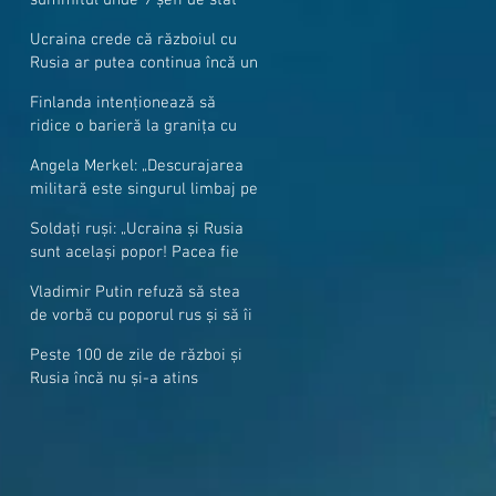
cer mai mulți soldați NATO la
Ucraina crede că războiul cu
granițe
Rusia ar putea continua încă un
an
Finlanda intenționează să
ridice o barieră la granița cu
Rusia
Angela Merkel: „Descurajarea
militară este singurul limbaj pe
care Putin îl înţelege”
Soldați ruși: „Ucraina și Rusia
sunt același popor! Pacea fie
cu voi, frați și surori”
Vladimir Putin refuză să stea
de vorbă cu poporul rus și să îi
răspundă la întrebări
Peste 100 de zile de război și
Rusia încă nu și-a atins
obiectivele sale militare
majore