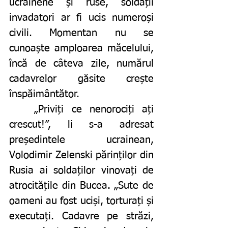
ucrainene și ruse, soldații 
invadatori ar fi ucis numeroși 
civili. Momentan nu se 
cunoaște amploarea măcelului, 
încă de câteva zile, numărul 
cadavrelor găsite crește 
înspăimântător. 
	„Priviți ce nenorociți ați 
crescut!”, li s-a adresat 
președintele ucrainean, 
Volodimir Zelenski părinților din 
Rusia ai soldaților vinovați de 
atrocitățile din Bucea. „Sute de 
oameni au fost uciși, torturați și 
executați. Cadavre pe străzi, 