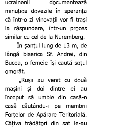
ucrainenii documentează 
minuțios dovezile în speranța 
că într-o zi vinovații vor fi trași 
la răspundere, într-un proces 
similar cu cel de la Nuremberg.
	În șanțul lung de 13 m, de 
lângă biserica Sf. Andrei, din 
Bucea, o femeie își caută soțul 
omorât. 
	„Rușii au venit cu două 
mașini și doi dintre ei au 
început să umble din casă-n 
casă căutându-i pe membrii 
Forțelor de Apărare Teritorială. 
Câțiva trădători din sat le-au 