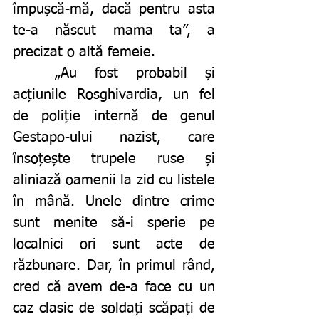
împușcă-mă, dacă pentru asta 
te-a născut mama ta”, a 
precizat o altă femeie. 
	„Au fost probabil și 
acțiunile Rosghivardia, un fel 
de poliție internă de genul 
Gestapo-ului nazist, care 
însoțește trupele ruse și 
aliniază oamenii la zid cu listele 
în mână. Unele dintre crime 
sunt menite să-i sperie pe 
localnici ori sunt acte de 
răzbunare. Dar, în primul rând, 
cred că avem de-a face cu un 
caz clasic de soldați scăpați de 