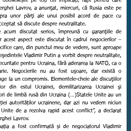
 obosesește pe toți cei implicați, fapt pentru care 
erghei Lavrov, a anunţat, miercuri, că Rusia este pe 
ra unor părţi ale unui posibil acord de pace cu 
ceptat să discute despre neutralitate. 
r acest aspect este discutat în cadrul negocierilor – 
ecifice care, din punctul meu de vedere, sunt aproape 
şedintele Vladimir Putin a vorbit despre neutralitate, 
ecuritate pentru Ucraina, fără aderarea la NATO, ca o 
arie. Negocierile nu au fost uşoare, dar există o 
unge la un compromis
. 
Elementele-cheie ale discuţiilor 
or din estul Ucrainei, demilitarizarea Ucrainei şi 
tori de limbă rusă din Ucraina (…)Statele Unite au un 
iției autorităților ucrainene, dar azi nu vedem niciun 
 Unite de a rezolva rapid acest conflict”, a declarat 
rghei Lavrov. 