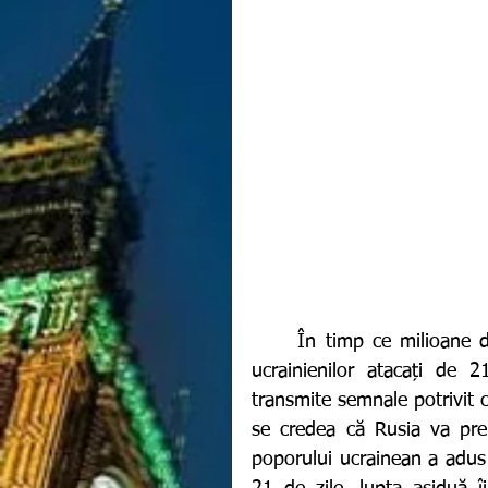
	În timp ce milioane de oameni din întreaga lume rezonează cu suferința 
ucrainienilor atacați de 
transmite semnale potrivit c
se credea că Rusia va prel
poporului ucrainean a adus m