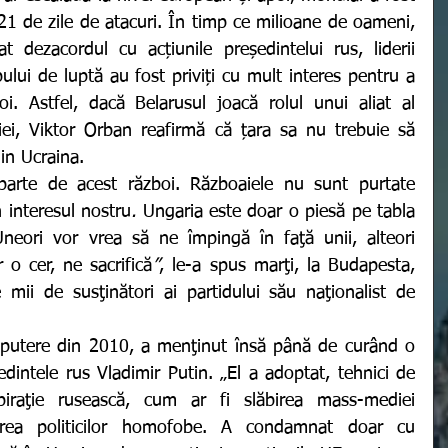
 21 de zile de atacuri. În timp ce milioane de oameni, 
at dezacordul cu acțiunile președintelui rus, liderii 
ului de luptă au fost priviți cu mult interes pentru a 
oi. Astfel, dacă Belarusul joacă rolul unui aliat al 
ei, Viktor Orban reafirmă că țara sa nu trebuie să 
in Ucraina.
arte de acest război. Războaiele nu sunt purtate 
n interesul nostru
. 
Ungaria este doar o piesă pe tabla 
neori vor vrea să ne împingă în faţă unii, alteori 
r o cer, ne sacrifică
”
, le-a spus marţi, la Budapesta, 
mii de susţinători ai partidului său naţionalist de 
edintele rus Vladimir Putin. „El a adoptat, tehnici de 
piraţie rusească, cum ar fi slăbirea mass-mediei 
rea politicilor homofobe. A condamnat doar cu 