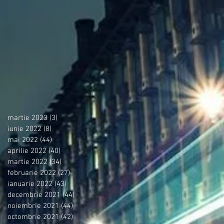
martie 2023
(3)
3 postări
iunie 2022
(8)
8 postări
mai 2022
(44)
44 postări
aprilie 2022
(40)
40 postări
martie 2022
(34)
34 postări
februarie 2022
(27)
27 postări
ianuarie 2022
(43)
43 postări
decembrie 2021
(44)
44 postări
noiembrie 2021
(44)
44 postări
octombrie 2021
(42)
42 postări