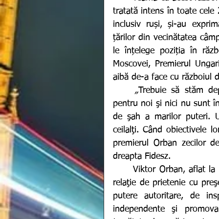
tratată intens în toate cele
inclusiv ruși, și-au exprim
țărilor din vecinătatea câmp
le înțelege poziția în răzb
Moscovei, Premierul Ungari
aibă de-a face cu războiul d
„
Trebuie să stăm dep
pentru noi şi nici nu sunt î
de şah a marilor puteri. U
ceilalţi. Când obiectivele lo
premierul Orban zecilor de 
dreapta Fidesz.
	Viktor Orban, aflat la putere din 2010, a menţinut însă până de curând o 
relaţie de prietenie cu preş
putere autoritare, de ins
independente şi promova