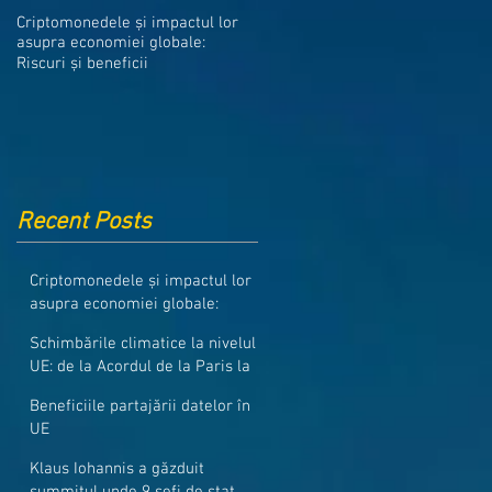
Medicamentele din Romania, cel
Criptomonedele și impactul lor
mai ieftine din intreaga UE
asupra economiei globale:
Riscuri și beneficii
Recent Posts
Criptomonedele și impactul lor
asupra economiei globale:
Riscuri și beneficii
Schimbările climatice la nivelul
UE: de la Acordul de la Paris la
pachetul Fit for 55
Beneficiile partajării datelor în
UE
Klaus Iohannis a găzduit
summitul unde 9 șefi de stat