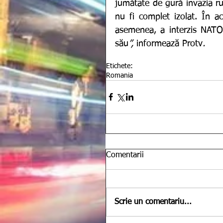
jumătate de gură invazia ru
nu fi complet izolat. În ac
asemenea, a interzis NATO s
său
”, 
informează Protv
. 
Etichete:
Romania
Comentarii
Scrie un comentariu...