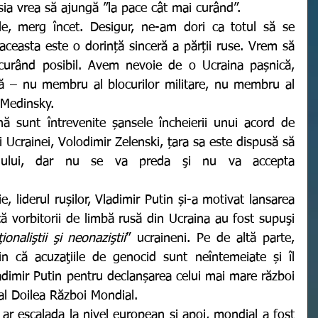
a vrea să ajungă ”la pace cât mai curând”. 
ceasta este o dorință sinceră a părții ruse. Vrem să 
urând posibil. Avem nevoie de o Ucraina pașnică, 
ră – nu membru al blocurilor militare, nu membru al 
 Medinsky.
Ucrainei, Volodimir Zelenski, țara sa este dispusă să 
boiului, dar nu se va preda şi nu va accepta 
că vorbitorii de limbă rusă din Ucraina au fost supuşi 
ionaliştii şi neonaziştii
” ucraineni. Pe de altă parte, 
in că acuzaţiile de genocid sunt neîntemeiate și îl 
mir Putin pentru declanșarea celui mai mare război 
l Doilea Război Mondial. 