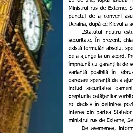
21 de zile, lupta asiduă îi
Ministrul rus de Externe, S
punctul de a conveni asup
Ucraina, după ce Kievul a ac
	„Statutul neutru este acum discutat serios, împreună cu garanţiile de 
securitate. În prezent, chia
există formulări absolut sp
de a ajunge la un acord. Pre
împreună cu garanţiile de s
variantă posibilă în febru
oarecare speranţă de a aj
includ securitatea oamenil
drepturile cetăţenilor vorbi
rol decisiv în definirea poz
interes din partea Statelor
ministrul rus de Externe, Se
	De asemenea, informația a fost confirmată și de negociatorul Vladimir 