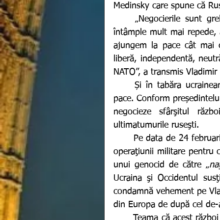
Medinsky care spune că Rusi
	„Negocierile sunt grele, merg încet. Desigur, ne-am dori ca totul să se 
întâmple mult mai repede, a
ajungem la pace cât mai c
liberă, independentă, neut
NATO”, a transmis Vladimir
	Și în tabăra ucraineană sunt întrevenite șansele încheierii unui acord de 
pace. Conform președintelui 
negocieze sfârşitul răz
ultimatumurile ruseşti.
	Pe data de 24 februarie, liderul rușilor, Vladimir Putin și-a motivat lansarea 
operaţiunii militare pentru 
unui genocid de către „
naţ
Ucraina şi Occidentul susţ
condamnă vehement pe Vladi
din Europa de după cel de-a
	Teama că acest război ar escalada la nivel european și apoi, mondial a fost 