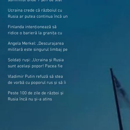
cer mai mulți soldați NATO la
Ucraina crede că războiul cu
granițe
Rusia ar putea continua încă un
an
Finlanda intenționează să
ridice o barieră la granița cu
Rusia
Angela Merkel: „Descurajarea
militară este singurul limbaj pe
care Putin îl înţelege”
Soldați ruși: „Ucraina și Rusia
sunt același popor! Pacea fie
cu voi, frați și surori”
Vladimir Putin refuză să stea
de vorbă cu poporul rus și să îi
răspundă la întrebări
Peste 100 de zile de război și
Rusia încă nu și-a atins
obiectivele sale militare
majore