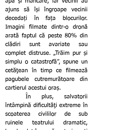
apă și mâncare, iar vecinii au 
ajuns să își îngroape vecinii 
decedați în fața blocurilor. 
Imagini filmate dintr-o dronă 
arată faptul că peste 80% din 
clădiri sunt avariate sau 
complet distruse. „Trăim pur și 
simplu o catastrofă”, spune un 
cetăţean în timp ce filmează 
pagubele cutremurătoare din 
cartierul acestui oraș. 
	În plus, salvatorii 
întâmpină dificultăţi extreme în 
scoaterea civililor de sub 
ruinele teatrului dramatic, 