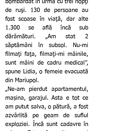
bombardat în urmă cu trei nopţi 
de ruşi. 130 de persoane au 
fost scoase în viaţă, dar alte 
1.300 se află încă sub 
dărâmături. „Am stat 2 
săptămâni în subsol. Nu-mi 
filmaţi faţa, filmaţi-mi mâinile, 
sunt mâini de cadru medical”, 
spune Lidia, o femeie evacuată 
din Mariupol.
„Ne-am pierdut apartamentul, 
mașina, garajul. Asta e tot ce 
am putut salva, o pătură, a fost 
azvârlită pe geam de suflul 
exploziei. Încă sunt cadavre în 