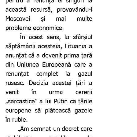
pentru a renunța ei singuri la 
această resursă, provovându-i 
Moscovei și mai multe 
probleme economice. 
	În acest sens, la sfârșiul 
săptămânii acesteia, Lituania a 
anunțat că a devenit prima țară 
din Uniunea Europeană care a 
renunțat complet la gazul 
rusesc. Decizia acestei țări a 
venit în urma cererii 
„sarcastice” a lui Putin ca țările 
europene să plătească gazele 
în ruble. 
	„Am semnat un decret care 