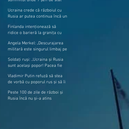
cer mai mulți soldați NATO la
Ucraina crede că războiul cu
granițe
Rusia ar putea continua încă un
an
Finlanda intenționează să
ridice o barieră la granița cu
Rusia
Angela Merkel: „Descurajarea
militară este singurul limbaj pe
care Putin îl înţelege”
Soldați ruși: „Ucraina și Rusia
sunt același popor! Pacea fie
cu voi, frați și surori”
Vladimir Putin refuză să stea
de vorbă cu poporul rus și să îi
răspundă la întrebări
Peste 100 de zile de război și
Rusia încă nu și-a atins
obiectivele sale militare
majore