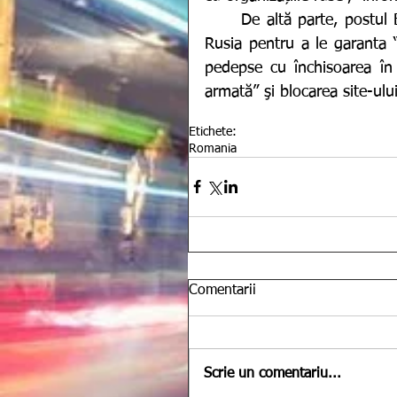
	De altă parte, postul BBC a anunţat vineri că își retrage toţi jurnaliştii din 
Rusia pentru a le garanta “
pedepse cu închisoarea în 
armată” şi blocarea site-ulu
Etichete:
Romania
Comentarii
Scrie un comentariu...