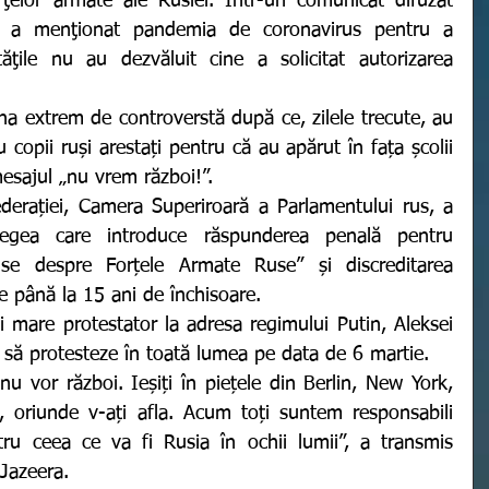
orţelor armate ale Rusiei. Într-un comunicat difuzat 
ală a menţionat pandemia de coronavirus pentru a 
rităţile nu au dezvăluit cine a solicitat autorizarea 
copii ruși arestați pentru că au apărut în fața școlii 
esajul „nu vrem război!”. 
egea care introduce răspunderea penală pentru 
alse despre Forțele Armate Ruse” și discreditarea 
e până la 15 ani de închisoare. 
i să protesteze în toată lumea pe data de 6 martie. 
oriunde v-ați afla. Acum toți suntem responsabili 
tru ceea ce va fi Rusia în ochii lumii”, a transmis 
 Jazeera. 