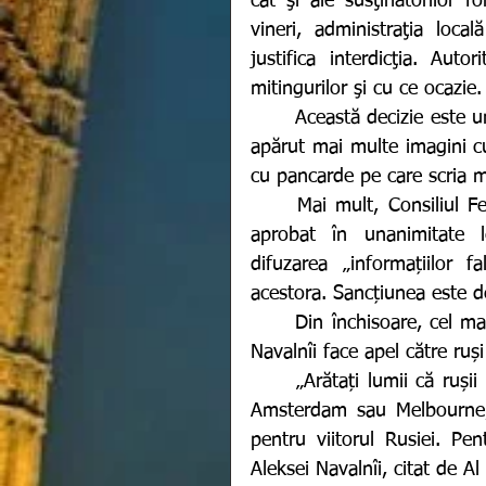
cât şi ale susţinătorilor f
vineri, administraţia loc
justifica interdicţia. Auto
mitingurilor şi cu ce ocazie.
	Această decizie este una extrem de controverstă după ce, zilele trecute, au 
apărut mai multe imagini cu 
cu pancarde pe care scria m
	Mai mult, Consiliul Federației, Camera Superiroară a Parlamentului rus, a 
aprobat în unanimitate l
difuzarea „informațiilor f
acestora. Sancțiunea este d
	Din închisoare, cel mai mare protestator la adresa regimului Putin, Aleksei 
Navalnîi face apel către ruș
	„Arătați lumii că rușii nu vor război. Ieșiți în piețele din Berlin, New York, 
Amsterdam sau Melbourne, 
pentru viitorul Rusiei. Pen
Aleksei Navalnîi, citat de Al