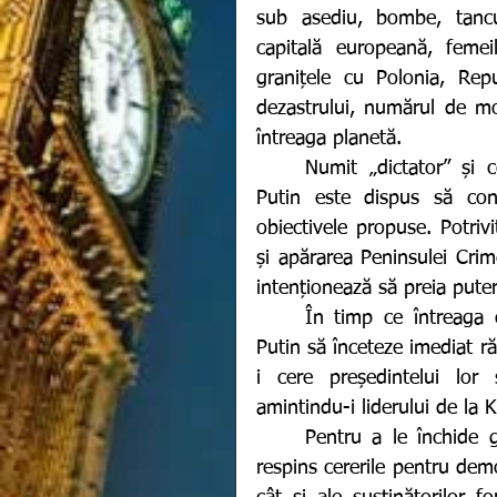
sub asediu, bombe, tancu
capitală europeană, femeil
granițele cu Polonia, Rep
dezastrului, numărul de mor
întreaga planetă. 
	Numit „dictator” și comparat cu Adolf Hitler, președintele rus, Vladimir 
Putin este dispus să cont
obiectivele propuse. Potrivi
și apărarea Peninsulei Crim
intenționează să preia puter
	În timp ce întreaga omenire protestează la adresa Rusiei, cerându-i lui 
Putin să înceteze imediat ră
i cere președintelui lor 
amintindu-i liderului de la 
	Pentru a le închide gura propriilor cetățeni, autorităţile din Moscova au 
respins cererile pentru demon