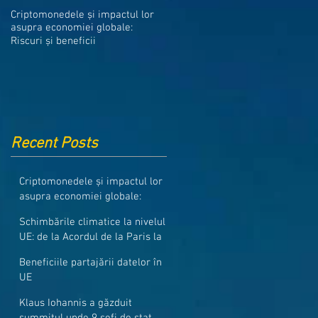
Medicamentele din Romania, cel
Criptomonedele și impactul lor
mai ieftine din intreaga UE
asupra economiei globale:
Riscuri și beneficii
Recent Posts
Criptomonedele și impactul lor
asupra economiei globale:
Riscuri și beneficii
Schimbările climatice la nivelul
UE: de la Acordul de la Paris la
pachetul Fit for 55
Beneficiile partajării datelor în
UE
Klaus Iohannis a găzduit
summitul unde 9 șefi de stat