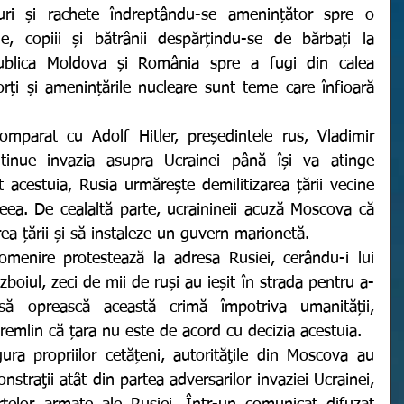
ri și rachete îndreptându-se amenințător spre o 
e, copiii și bătrânii despărțindu-se de bărbați la 
ublica Moldova și România spre a fugi din calea 
ți și amenințările nucleare sunt teme care înfioară 
inue invazia asupra Ucrainei până își va atinge 
t acestuia, Rusia urmărește demilitizarea țării vecine 
eea. De cealaltă parte, ucrainineii acuză Moscova că 
ea țării și să instaleze un guvern marionetă. 
zboiul, zeci de mii de ruși au ieșit în strada pentru a-
să oprească această crimă împotriva umanității, 
Kremlin că țara nu este de acord cu decizia acestuia. 
straţii atât din partea adversarilor invaziei Ucrainei, 