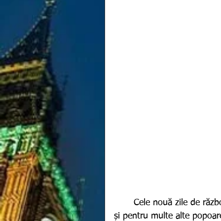
	Cele nouă zile de război împotriva Ucrainei s-au transformat într-un coșmar 
și pentru multe alte popoare