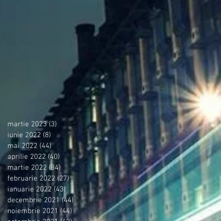
martie 2023
(3)
3 postări
iunie 2022
(8)
8 postări
mai 2022
(44)
44 postări
aprilie 2022
(40)
40 postări
martie 2022
(34)
34 postări
februarie 2022
(27)
27 postări
ianuarie 2022
(43)
43 postări
decembrie 2021
(44)
44 postări
noiembrie 2021
(44)
44 postări