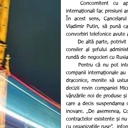
	Concomitent cu apelurile de pace ale oamenilor de rând, liderii 
internaționali fac presiuni 
În acest sens, Cancelarul 
Vladimir Putin, să pună cap
convorbiri telefonice avute a
	De altă parte, potrivit unuia dintre negociatorii ucraineni, Mihailo Podoliak, 
consiler al şefului adminis
rundă de negocieri cu Rusia
	Pentru că nu pot interveni militar ca să ajute Ucraina, mai multe țări și 
companii internaționale au
draconice, menite să usture
decizii revin companiei Mic
vânzările noi de produse și 
care a decis suspendarea coo
inovare. „De asemenea, Com
contractelor existente și n
cu organizațiile ruse”,  inf