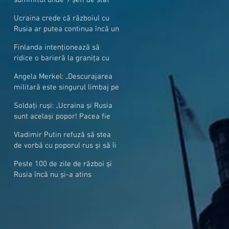
cer mai mulți soldați NATO la
Ucraina crede că războiul cu
granițe
Rusia ar putea continua încă un
an
Finlanda intenționează să
ridice o barieră la granița cu
Rusia
Angela Merkel: „Descurajarea
militară este singurul limbaj pe
care Putin îl înţelege”
Soldați ruși: „Ucraina și Rusia
sunt același popor! Pacea fie
cu voi, frați și surori”
Vladimir Putin refuză să stea
de vorbă cu poporul rus și să îi
răspundă la întrebări
Peste 100 de zile de război și
Rusia încă nu și-a atins
obiectivele sale militare
majore