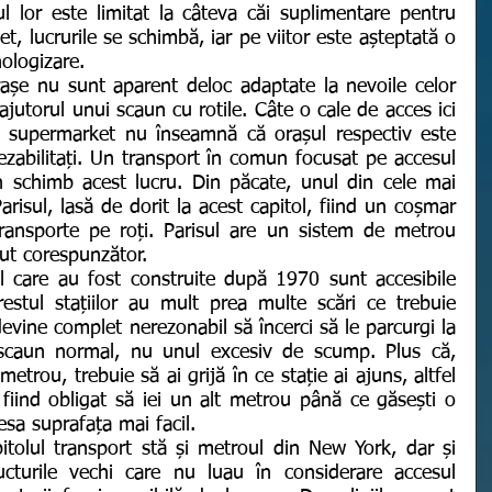
 lor este limitat la câteva căi suplimentare pentru 
ncet, lucrurile se schimbă, iar pe viitor este așteptată o 
ologizare. 
ajutorul unui scaun cu rotile. Câte o cale de acces ici 
un supermarket nu înseamnă că orașul respectiv este 
ezabilitați. Un transport în comun focusat pe accesul 
n schimb acest lucru. Din păcate, unul din cele mai 
arisul, lasă de dorit la acest capitol, fiind un coșmar 
transporte pe roți. Parisul are un sistem de metrou 
nut corespunzător. 
restul stațiilor au mult prea multe scări ce trebuie 
evine complet nerezonabil să încerci să le parcurgi la 
scaun normal, nu unul excesiv de scump. Plus că, 
etrou, trebuie să ai grijă în ce stație ai ajuns, altfel 
 fiind obligat să iei un alt metrou până ce găsești o 
esa suprafața mai facil. 
turile vechi care nu luau în considerare accesul 