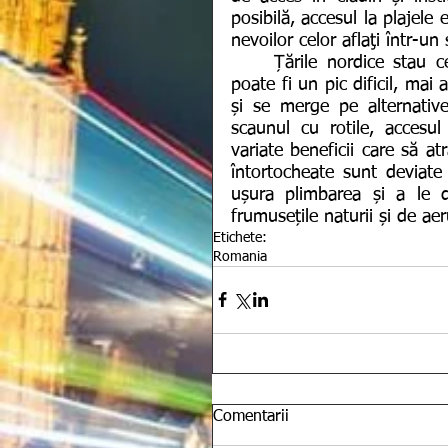
posibilă, accesul la plajele 
nevoilor celor aflaţi într-un 
	Țările nordice stau cel mai bine la acest capitol. Chiar dacă transportul 
poate fi un pic dificil, mai
și se merge pe alternative 
scaunul cu rotile, accesul î
variate beneficii care să at
întortocheate sunt deviate 
ușura plimbarea și a le d
frumusețile naturii și de aer
Etichete:
Romania
Comentarii