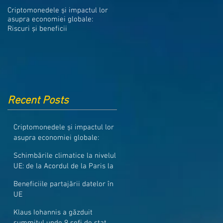
Medicamentele din Romania, cel
Criptomonedele și impactul lor
mai ieftine din intreaga UE
asupra economiei globale:
Riscuri și beneficii
Recent Posts
Criptomonedele și impactul lor
asupra economiei globale:
Riscuri și beneficii
Schimbările climatice la nivelul
UE: de la Acordul de la Paris la
pachetul Fit for 55
Beneficiile partajării datelor în
UE
Klaus Iohannis a găzduit
summitul unde 9 șefi de stat