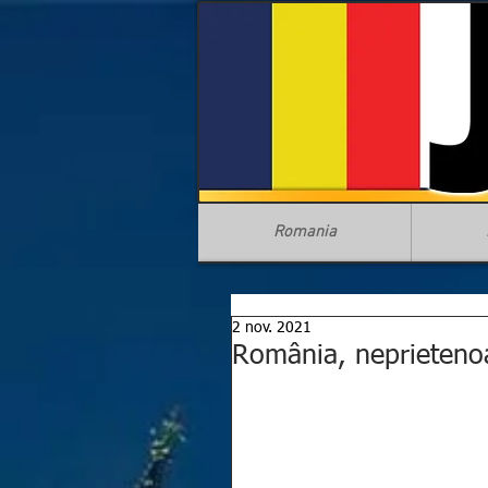
Romania
2 nov. 2021
România, neprietenoa