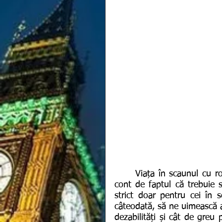
	Viața în scaunul cu rotile este și așa suficient de grea, fără să mai ținem 
cont de faptul că trebuie 
strict doar pentru cei în s
câteodată, să ne uimească a
dezabilități și cât de greu 