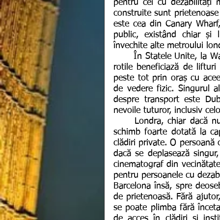
pentru cei cu dezabilități m
construite sunt prietenoase 
este cea din Canary Wharf,
public, existând chiar și l
învechite alte metroului lon
	În Statele Unite, la Washington, situația se schimbă însă. Cei în scaune cu 
rotile beneficiază de liftur
peste tot prin oraș cu acee
de vedere fizic. Singurul 
despre transport este Dub
nevoile tuturor, inclusiv cel
	Londra, chiar dacă nu oferă posibilități de transport confortabile, este în 
schimb foarte dotată la capit
clădiri private. O persoană c
dacă se deplasează singur,
cinematograf din vecinătate
pentru persoanele cu dezabili
Barcelona însă, spre deosebi
de prietenoasă. Fără ajutor,
se poate plimba fără înceta
de acces în clădiri și inst