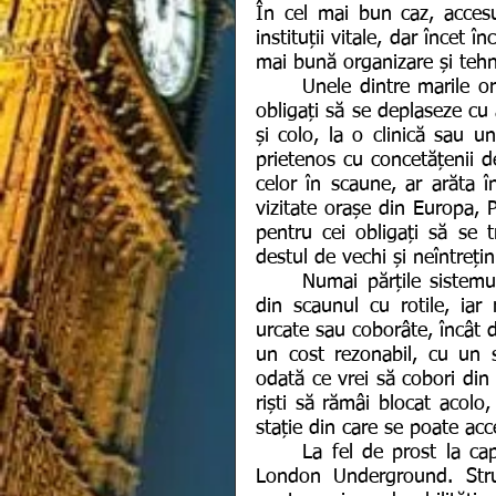
În cel mai bun caz, accesul
instituții vitale, dar încet î
mai bună organizare și tehn
	Unele dintre marile orașe nu sunt aparent deloc adaptate la nevoile celor 
obligați să se deplaseze cu 
și colo, la o clinică sau 
prietenos cu concetățenii d
celor în scaune, ar arăta î
vizitate orașe din Europa, P
pentru cei obligați să se 
destul de vechi și neîntreți
	Numai părțile sistemul care au fost construite după 1970 sunt accesibile 
din scaunul cu rotile, iar 
urcate sau coborâte, încât d
un cost rezonabil, cu un 
odată ce vrei să cobori din m
riști să rămâi blocat acolo,
stație din care se poate acc
	La fel de prost la capitolul transport stă și metroul din New York, dar și 
London Underground. Struc