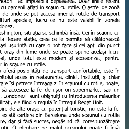
otorii fac imposibilă deplasarea. Doar liniile recent 
cu oamenii aflaţi în scaun cu rotile. O astfel de zonă 
 de unde se pot accesa imediat rutele de transport 
ifturi speciale, lucru ce nu este valabil în zonele 
donez. 
i la fiecare stație, ceea ce le permite să călătorească 
ași ușurință cu care o pot face și cei apți din punct 
alt oraș din lume unde se poate spune același lucru 
ai, unde totul este modern și accesorizat, pentru 
or în scaune cu rotile. 
olul acces în restaurante, clinici, instituții, și chiar 
are își petrece întreaga zi în scaunul cu rotile, poate, 
 să acceseze la fel de ușor un supermarket sau un 
. Londonezii sunt obişnuiţi cu introducerea măsurilor 
tăți, ele fiind o regulă în întregul Regat Unit. 
re de alte orașe cu potențial turistic, nu este la fel 
 există cartiere din Barcelona unde scaunul cu rotile 
re, dar și fără succes, negăsind căi corespunzătoare 
ituții. O plimbare pe malul oceanului poate fi însă 