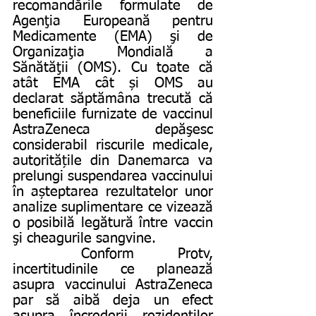
recomandările formulate de 
Agenţia Europeană pentru 
Medicamente (EMA) şi de 
Organizaţia Mondială a 
Sănătăţii (OMS). Cu toate că 
atât EMA cât și OMS au 
declarat săptămâna trecută că 
beneficiile furnizate de vaccinul 
AstraZeneca depăşesc 
considerabil riscurile medicale, 
autoritățile din Danemarca va 
prelungi suspendarea vaccinului 
în așteptarea rezultatelor unor 
analize suplimentare ce vizează 
o posibilă legătură între vaccin 
şi cheagurile sangvine.
	Conform Protv, 
incertitudinile ce planează 
asupra vaccinului AstraZeneca 
par să aibă deja un efect 
asupra încrederii rezidenţilor 