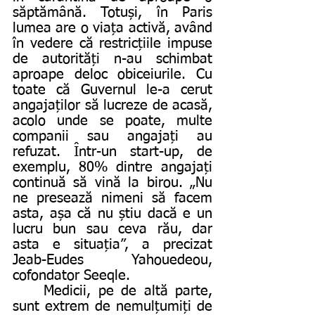
săptămână. Totuși, în Paris 
lumea are o viața activă, având 
în vedere că restricțiile impuse 
de autorități n-au schimbat 
aproape deloc obiceiurile. Cu 
toate că Guvernul le-a cerut 
angajaților să lucreze de acasă, 
acolo unde se poate, multe 
companii sau angajați au  
refuzat. Într-un start-up, de 
exemplu, 80% dintre angajați 
continuă să vină la birou. „Nu 
ne presează nimeni să facem 
asta, așa că nu știu dacă e un 
lucru bun sau ceva rău, dar 
asta e situația”, a precizat 
Jeab-Eudes Yahouedeou, 
cofondator Seeqle. 
	Medicii, pe de altă parte, 
sunt extrem de nemulțumiți de 