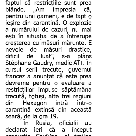
faptul că restricțiile sunt prea 
blânde. „Am impresia că, 
pentru unii oameni, e de fapt o 
ieșire din carantină. O explozie 
a numărului de cazuri, nu mai 
ești în situația de a întrerupe 
creșterea cu măsuri mărunte. E 
nevoie de măsuri drastice, 
dificil de luat”, s-a plâns 
Stéphane Gaudry, medic ATI. În 
cursul serii trecute, guvernul 
francez a anunțat că este prea 
devreme pentru o evaluare a 
restricțiilor impuse săptămâna 
trecută, totuși, alte trei regiuni 
din Hexagon intră într-o 
carantină extinsă din această 
seară, de la ora 19.
	În Rusia, oficialii au 
declarat ieri că a început 