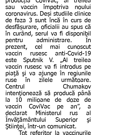
producția CoviVac, al treilea 
sau vaccin împotriva noului 
coronavirus. Deși studiile clinice 
de faza 3 sunt încă în curs de 
desfășurare, oficialii au spus că 
în curând, serul va fi disponibil 
pentru administrare. În 
prezent, cel mai cunoscut 
vaccin rusesc anti-Covid-19 
este Sputnik V. „Al treilea 
vaccin rusesc va fi introdus pe 
piaţă şi va ajunge în regiunile 
ruse în zilele următoare. 
Centrul Chumakov 
intenţionează să producă până 
la 10 milioane de doze de 
vaccin CoviVac pe an”, a 
declarat Ministerul rus al 
Învăţământului Superior şi 
Ştiinţei, într-un comunicat.
	Tot referitor la vaccinurile 