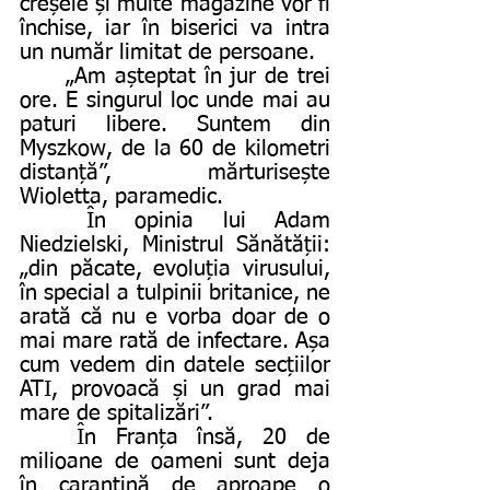
creșele și multe magazine vor fi 
închise, iar în biserici va intra 
un număr limitat de persoane.
	„Am așteptat în jur de trei 
ore. E singurul loc unde mai au 
paturi libere. Suntem din 
Myszkow, de la 60 de kilometri 
distanță”, mărturisește 
Wioletta, paramedic. 
	În opinia lui Adam 
Niedzielski, Ministrul Sănătății: 
„din păcate, evoluția virusului, 
în special a tulpinii britanice, ne 
arată că nu e vorba doar de o 
mai mare rată de infectare. Așa 
cum vedem din datele secțiilor 
ATI, provoacă și un grad mai 
mare de spitalizări”. 
	În Franța însă, 20 de 
milioane de oameni sunt deja 
în carantină de aproape o 