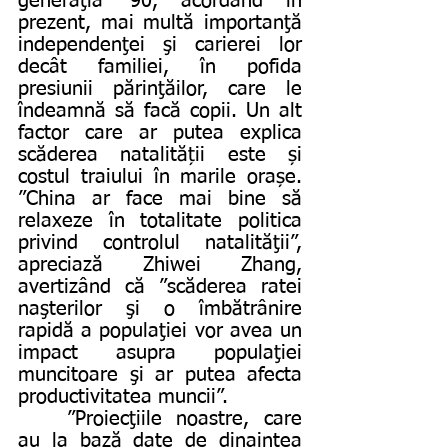
generaţia ’90, acordând în 
prezent, mai multă importanţă 
independenţei şi carierei lor 
decât familiei, în pofida 
presiunii părinţăilor, care le 
îndeamnă să facă copii. Un alt 
factor care ar putea explica 
scăderea natalității este și 
costul traiului în marile orașe. 
”China ar face mai bine să 
relaxeze în totalitate politica 
privind controlul natalităţii”, 
apreciază Zhiwei Zhang, 
avertizând că ”scăderea ratei 
naşterilor şi o îmbătrânire 
rapidă a populaţiei vor avea un 
impact asupra populaţiei 
muncitoare şi ar putea afecta 
productivitatea muncii”. 
	”Proiecţiile noastre, care 
au la bază date de dinaintea 