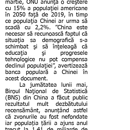
martie, ONU anunţă o creştere 
cu 15% a populaţiei americane 
în 2050 faţă de 2019, în timp 
ce populaţia Chinei ar urma să 
scadă cu 2,2%. ”China este 
necesar să recunoască faptul că 
situaţia sa demografică s-a 
schimbat şi să înţeleagă că 
educaţia şi progresele 
tehnologice nu pot compensa 
declinul populaţiei”, avertizează 
banca populară a Chinei în 
acest document. 
	La jumătatea lunii mai, 
Biroul Naţional de Statistică 
(BNS) din China a făcut public 
rezultatul mult dezbătutului 
recensământ, anunțând astfel 
că zvonurile au fost nefondate 
iar populația țării a ajuns anul 
trecut la 1,41 de miliarde de 