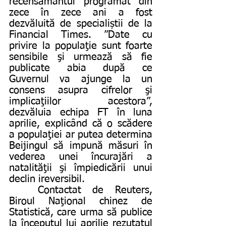
recensământul programat din 
zece în zece ani a fost 
dezvăluită de specialiștii de la 
Financial Times. ”Date cu 
privire la populaţie sunt foarte 
sensibile şi urmează să fie 
publicate abia după ce 
Guvernul va ajunge la un 
consens asupra cifrelor şi 
implicaţiilor acestora”, 
dezvăluia echipa FT în luna 
aprilie, explicând că o scădere 
a populaţiei ar putea determina 
Beijingul să impună măsuri în 
vederea unei încurajări a 
natalităţii şi împiedicării unui 
declin ireversibil.
	Contactat de Reuters, 
Biroul Naţional chinez de 
Statistică, care urma să publice 
la începutul lui aprilie rezutatul 