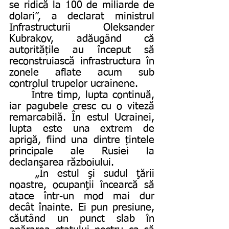
se ridică la 100 de miliarde de 
dolari”, a declarat ministrul 
Infrastructurii Oleksander 
Kubrakov, adăugând că 
autoritățile au început să 
reconstruiască infrastructura în 
zonele aflate acum sub 
controlul trupelor ucrainene.
	Între timp, lupta continuă, 
iar pagubele cresc cu o viteză 
remarcabilă. În estul Ucrainei, 
lupta este una extrem de 
aprigă, fiind una dintre țintele 
principale ale Rusiei la 
declanșarea războiului. 
	„În estul şi sudul ţării 
noastre, ocupanţii încearcă să 
atace într-un mod mai dur 
decât înainte. Ei pun presiune, 
căutând un punct slab în 