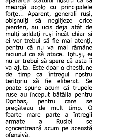
apărarea statului nostru ca să 
meargă acolo cu principalele 
forţe... Aparent, generali ruşi, 
obişnuiţi să neglijeze orice 
pierderi, au ucis deja atât de 
mulţi soldaţi ruşi încât chiar şi 
ei vor trebui să fie mai atenţi, 
pentru că nu va mai rămâne 
niciunul ca să atace. Totuşi, ei 
nu ar trebui să spere că asta îi 
va ajuta. Este doar o chestiune 
de timp ca întregul nostru 
teritoriu să fie eliberat. Se 
poate spune acum că trupele 
ruse au început bătălia pentru 
Donbas, pentru care se 
pregăteau de mult timp. O 
foarte mare parte a întregii 
armate a Rusiei se 
concentrează acum pe această 
ofensivă. 