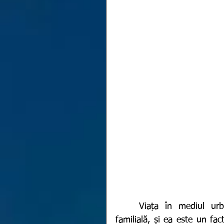
	Viața în mediul urban poate aduce diverse dezechilibre în structura 
familială, și ea este un facto