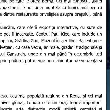
urile pe care le oferă Berna. Cel mai cunoscut astfel 
unde familiile pot urca muntele cu funicularul pentru 
 dintre restaurante priveliștea asupra orașului, până 
. 
 pot fi încercate, Centrul Paul Klee, care include un 
copiilor, Grădina Zoo, Muzeul în aer liber Ballenbarg - 
vețian, cu case vechi, animale, grădini tradiționale și 
cul Ganstrich, unde din mai până în octombrie toți 
 prin pădure, pot merge prin labirinturi de verdeață si 
ivel global, Londra este un oraș foarte important 
ație, artă, distracție, modă, știință, cercetări și 