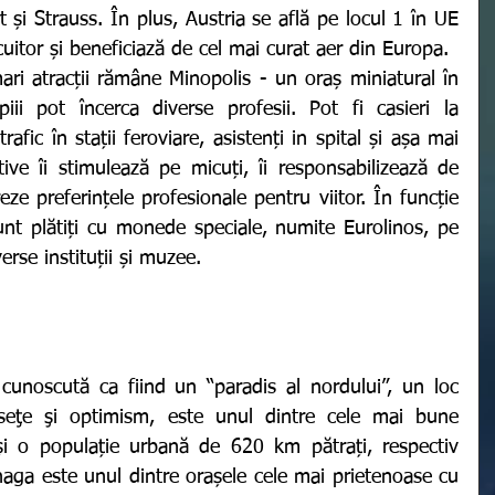
rt și Strauss. În plus, Austria se află pe locul 1 în UE 
uitor și beneficiază de cel mai curat aer din Europa. 
iii pot încerca diverse profesii. Pot fi casieri la 
afic în stații feroviare, asistenți in spital și așa mai 
ctive îi stimulează pe micuți, îi responsabilizează de 
reze preferințele profesionale pentru viitor. În funcție 
nt plătiți cu monede speciale, numite Eurolinos, pe 
erse instituții și muzee. 
useţe şi optimism, este unul dintre cele mai bune 
i o populație urbană de 620 km pătrați, respectiv 
aga este unul dintre orașele cele mai prietenoase cu 