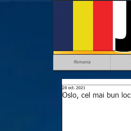
Romania
28 oct. 2021
Oslo, cel mai bun loc