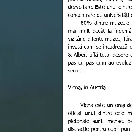
dezvoltare. Este unul dintre
concentrare de universități 
	80% dintre muzeele londoneze oferă acces gratuit familiilor, așa că este 
mai mult decât la îndemân
vizitând diferite muzee, fără
învață cum se încadrează op
& Albert află totul despre 
pas cu pas cum au evoluat c
secole. 
Viena, în Austria 
	Viena este un oraș de mărime medie, compact, bine organizat și declarat 
oficial unul dintre cele m
pietonale sunt imense, pa
distracție pentru copii pun