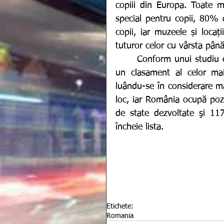
copiii din Europa. Toate m
special pentru copii, 80% d
copii, iar muzeele și locaț
tuturor celor cu vârsta până
  	Conform unui studiu efectuat de organizaţia „Salvaţi copiii”, a fost realizat 
un clasament al celor mai
luându-se în considerare ma
loc, iar România ocupă pozi
de state dezvoltate şi 117
încheie lista.  
Etichete:
Romania