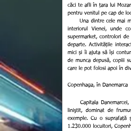
căci te afli în țara lui Moza
pentru venitul pe cap de loc
	Una dintre cele mai mari atracții rămâne Minopolis - un oraș miniatural în 
interiorul Vienei, unde cop
supermarket, controlori de tr
departe. Activitățile intera
mici și îi ajuta să își contu
de munca depusă, copiii su
care le pot folosi apoi în div
Copenhaga, în Danemarca 
	Capitala Danemarcei, cunoscută ca fiind un “paradis al nordului”, un loc 
liniştit, dominat de frum
exemple. Cu o suprafață ș
1.230.000 locuitori, Copenh