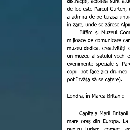
distracție, acestea sunt atu
de loc este Parcul Gurten, 
a admira de pe terasa unuia
în zare, unde se zăresc Alpii
	Bifăm și Muzeul Comunicării, care oferă expoziții interactive, cu sute de 
mijloace de comunicare care
muzeu dedicat creativității 
un muzeu al satului vechi el
evenimente speciale și Par
copiii pot face aici drumeții
pot învăța să se cațere). 
Londra, în Marea Britanie 
	Capitala Marii Britanii este cea mai populată regiune din Regat și cel mai 
mare oraș din Europa. La n
pentru turism, comerț, educ