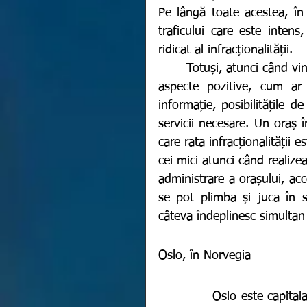
Pe lângă toate acestea, în m
traficului care este intens
ridicat al infracționalității. 
  	Totuși, atunci când vine vorba de a alege un mediu urban potrivit, există și 
aspecte pozitive, cum ar 
informație, posibilitățile d
servicii necesare. Un oraș 
care rata infracționalității e
cei mici atunci când realizea
administrare a orașului, acce
se pot plimba și juca în s
câteva îndeplinesc simultan 
Oslo, în Norvegia 
            Oslo este capitala, dar și cel mai populat oraș al Norvegiei, una dintre 