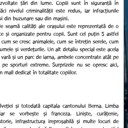
voltate țări din lume. Copiii sunt în siguranță în 
i nivelul criminalității este redus, iar infracțiunile 
ui din buzunare sau din mașini. 
e și organizate pentru copii. Sunt cel puțin 5 astfel 
ă cum se cresc animalele, cum se întrețin serele, cum 
gumele și verdețurile. Un alt detaliu special este acela 
 vară și un parc de iarna, ambele concentrate atât pe 
și pe sporturi extreme. Surprizele nu se opresc aici, 
 mall dedicat în totalitate copiilor. 
ar se vorbește și franceza. Liniște, curățenie, 
orie, infrastructura ireproșabilă și multe locuri de 