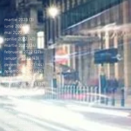
martie 2023
(3)
3 postări
iunie 2022
(8)
8 postări
mai 2022
(44)
44 postări
aprilie 2022
(40)
40 postări
martie 2022
(34)
34 postări
februarie 2022
(27)
27 postări
ianuarie 2022
(43)
43 postări
decembrie 2021
(44)
44 postări
noiembrie 2021
(44)
44 postări
octombrie 2021
(42)
42 postări
septembrie 2021
(37)
37 postări
august 2021
(40)
40 postări
iulie 2021
(44)
44 postări
iunie 2021
(44)
44 postări
mai 2021
(42)
42 postări
aprilie 2021
(44)
44 postări
martie 2021
(46)
46 postări
februarie 2021
(40)
40 postări