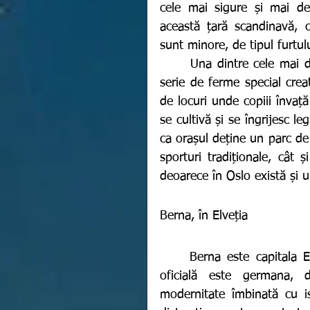
cele mai sigure și mai dez
această țară scandinavă, căc
sunt minore, de tipul furtul
 	Una dintre cele mai de seamă calități ale orașului este reprezentată de o 
serie de ferme special creat
de locuri unde copiii învaț
se cultivă și se îngrijesc le
ca orașul deține un parc de
sporturi tradiționale, cât 
deoarece în Oslo există și un
Berna, în Elveția 
	Berna este capitala Elveției și totodată capitala cantonului Berna. Limba 
oficială este germana, d
modernitate îmbinată cu ist