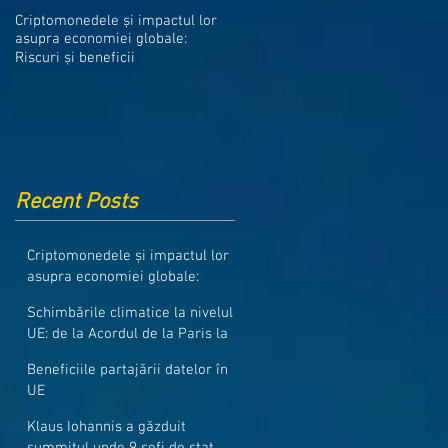
Medicamentele din Romania, cel
Criptomonedele și impactul lor
mai ieftine din intreaga UE
asupra economiei globale:
Riscuri și beneficii
Recent Posts
Criptomonedele și impactul lor
asupra economiei globale:
Riscuri și beneficii
Schimbările climatice la nivelul
UE: de la Acordul de la Paris la
pachetul Fit for 55
Beneficiile partajării datelor în
UE
Klaus Iohannis a găzduit
summitul unde 9 șefi de stat