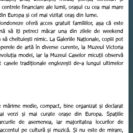
 centrele financiare ale lumii, orașul cu cea mai mare 
din Europa și cel mai vizitat oraș din lume. 
ă să iți petreci măcar una din zilele de weekend 
 să cheltuiești nimic. La Galeriile Naționale, copiii pot 
erele de artă în diverse curente, la Muzeul Victoria 
evoluția modei, iar la Muzeul Caselor micuții observă 
asele tradiționale englezești de-a lungul ultimelor 
ai verzi și mai curate orașe din Europa. Spațiile 
rcurile de asemenea, iar majoritatea locurilor de 
 accentul pe cultură și muzică. Și nu este de mirare, 