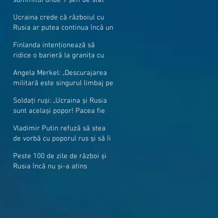
cer mai mulți soldați NATO la
Ucraina crede că războiul cu
granițe
Rusia ar putea continua încă un
an
Finlanda intenționează să
ridice o barieră la granița cu
Rusia
Angela Merkel: „Descurajarea
militară este singurul limbaj pe
care Putin îl înţelege”
Soldați ruși: „Ucraina și Rusia
sunt același popor! Pacea fie
cu voi, frați și surori”
Vladimir Putin refuză să stea
de vorbă cu poporul rus și să îi
răspundă la întrebări
Peste 100 de zile de război și
Rusia încă nu și-a atins
obiectivele sale militare
majore