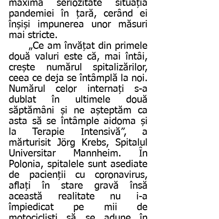
maximă seriozitate situația 
pandemiei în țară, cerând ei 
înșiși impunerea unor măsuri 
mai stricte. 
	„Ce am învățat din primele 
două valuri este că, mai întâi, 
crește numărul spitalizărilor, 
ceea ce deja se întâmplă la noi. 
Numărul celor internați s-a 
dublat în ultimele două 
săptămâni și ne așteptăm ca 
asta să se întâmple aidoma și 
la Terapie Intensivă”, a 
mărturisit Jörg Krebs, Spitalul 
Universitar Mannheim. În 
Polonia, spitalele sunt asediate 
de pacienții cu coronavirus, 
aflați în stare gravă însă 
această realitate nu i-a 
împiedicat pe mii de 
motocicliști să se adune în 