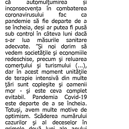
că automulţumirea și 
inconsecvența în combaterea 
coronavirusului fac ca 
pandemie să fie departe de a 
se încheia, deși ar putea fi pusă 
sub control în câteva luni dacă 
s-ar lua măsurile sanitare 
adecvate. ”Şi noi dorim să 
vedem societăţile şi economiile 
redeschise, precum şi reluarea 
comerţului şi turismului (...), 
dar în acest moment unităţile 
de terapie intensivă din multe 
ţări sunt copleşite şi oamenii 
mor - şi este ceva complet 
evitabil. Pandemia Covid-19 
este departe de a se încheia. 
Totuşi, avem multe motive de 
optimism. Scăderea numărului 
cazurilor şi al deceselor în 
primele două luni ale anului 