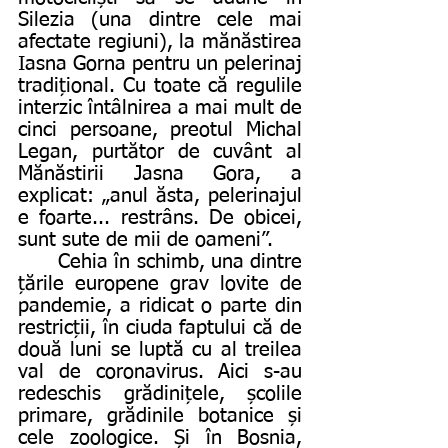
Silezia (una dintre cele mai 
afectate regiuni), la mănăstirea 
Iasna Gorna pentru un pelerinaj 
tradițional. Cu toate că regulile 
interzic întâlnirea a mai mult de 
cinci persoane, preotul Michal 
Legan, purtător de cuvânt al 
Mănăstirii Jasna Gora, a 
explicat: „anul ăsta, pelerinajul 
e foarte... restrâns. De obicei, 
sunt sute de mii de oameni”.
	Cehia în schimb, una dintre 
țările europene grav lovite de 
pandemie, a ridicat o parte din 
restricții, în ciuda faptului că de 
două luni se luptă cu al treilea 
val de coronavirus. Aici s-au 
redeschis grădinițele, școlile 
primare, grădinile botanice și 
cele zoologice. Și în Bosnia, 