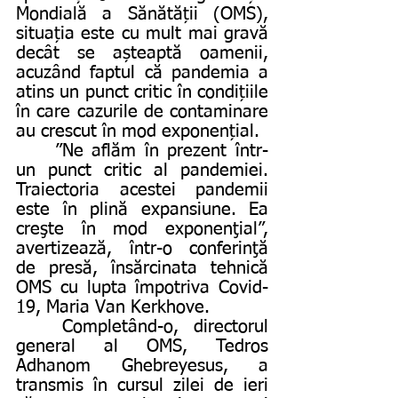
Mondială a Sănătății (OMS), 
situația este cu mult mai gravă 
decât se așteaptă oamenii, 
acuzând faptul că pandemia a 
atins un punct critic în condițiile 
în care cazurile de contaminare 
au crescut în mod exponențial.
	”Ne aflăm în prezent într-
un punct critic al pandemiei. 
Traiectoria acestei pandemii 
este în plină expansiune. Ea 
creşte în mod exponenţial”, 
avertizează, într-o conferinţă 
de presă, însărcinata tehnică 
OMS cu lupta împotriva Covid-
19, Maria Van Kerkhove.
	Completând-o, directorul 
general al OMS, Tedros 
Adhanom Ghebreyesus, a 
transmis în cursul zilei de ieri 