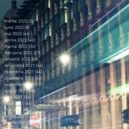
martie 2023
(3)
3 postări
iunie 2022
(8)
8 postări
mai 2022
(44)
44 postări
aprilie 2022
(40)
40 postări
martie 2022
(34)
34 postări
februarie 2022
(27)
27 postări
ianuarie 2022
(43)
43 postări
decembrie 2021
(44)
44 postări
noiembrie 2021
(44)
44 postări
octombrie 2021
(42)
42 postări
septembrie 2021
(37)
37 postări
august 2021
(40)
40 postări
iulie 2021
(44)
44 postări
iunie 2021
(44)
44 postări
mai 2021
(42)
42 postări
aprilie 2021
(44)
44 postări
martie 2021
(46)
46 postări
februarie 2021
(40)
40 postări