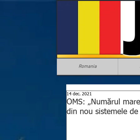
Romania
14 dec. 2021
OMS: „Numărul mare 
din nou sistemele de