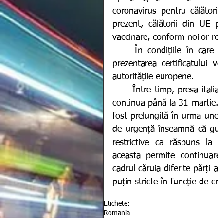
coronavirus pentru călători
prezent, călătorii din UE p
vaccinare, conform noilor re
	În condițiile în care toate țările Uniunii Europene se limitează doar la 
prezentarea certificatului 
autoritățile europene.
	Între timp, presa italiană a anunțat că starea de urgență din Peninsulă va 
continua până la 31 martie.
fost prelungită în urma unei 
de urgență înseamnă că guv
restrictive ca răspuns la
aceasta permite continuare
cadrul căruia diferite părți 
puțin stricte în funcție de cr
Etichete:
Romania