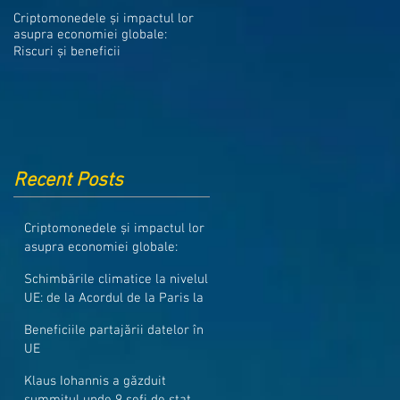
Medicamentele din Romania, cel
Criptomonedele și impactul lor
mai ieftine din intreaga UE
asupra economiei globale:
Riscuri și beneficii
Recent Posts
Criptomonedele și impactul lor
asupra economiei globale:
Riscuri și beneficii
Schimbările climatice la nivelul
UE: de la Acordul de la Paris la
pachetul Fit for 55
Beneficiile partajării datelor în
UE
Klaus Iohannis a găzduit
summitul unde 9 șefi de stat