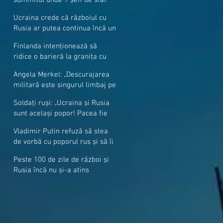
cer mai mulți soldați NATO la
Ucraina crede că războiul cu
granițe
Rusia ar putea continua încă un
an
Finlanda intenționează să
ridice o barieră la granița cu
Rusia
Angela Merkel: „Descurajarea
militară este singurul limbaj pe
care Putin îl înţelege”
Soldați ruși: „Ucraina și Rusia
sunt același popor! Pacea fie
cu voi, frați și surori”
Vladimir Putin refuză să stea
de vorbă cu poporul rus și să îi
răspundă la întrebări
Peste 100 de zile de război și
Rusia încă nu și-a atins
obiectivele sale militare
majore