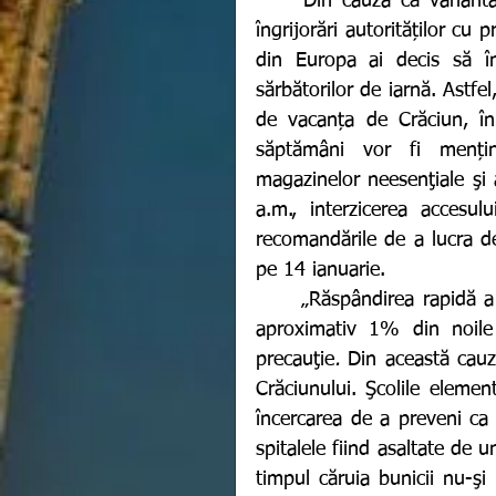
	Din cauza că varianta Omicron s-a răspândit atât de repede, provocând 
îngrijorări autorităților cu
din Europa ai decis să în
sărbătorilor de iarnă. Astfel
de vacanța de Crăciun, în 
săptămâni vor fi menținut
magazinelor neesenţiale şi 
a.m., interzicerea accesulu
recomandările de a lucra de
pe 14 ianuarie.
	„Răspândirea rapidă a variantei Omicron a coronavirusului, care reprezintă 
aproximativ 1% din noile i
precauţie
. 
Din această cauză
Crăciunului. Şcolile eleme
încercarea de a preveni ca a
spitalele fiind asaltate de 
timpul căruia bunicii nu-şi