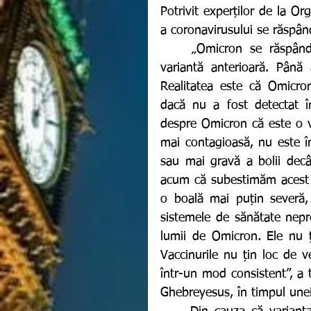
Potrivit experților de la Or
a coronavirusului se răspân
	„Omicron se răspândește într-un ritm pe care nu l-am văzut la nicio 
variantă anterioară. Până
Realitatea este că Omicron 
dacă nu a fost detectat î
despre Omicron că este o v
mai contagioasă, nu este î
sau mai gravă a bolii decât
acum că subestimăm acest v
o boală mai puțin severă,
sistemele de sănătate nepr
lumii de Omicron. Ele
nu ț
Vaccinurile nu țin loc de ve
într-un mod consistent
”, a
Ghebreyesus, în timpul unei