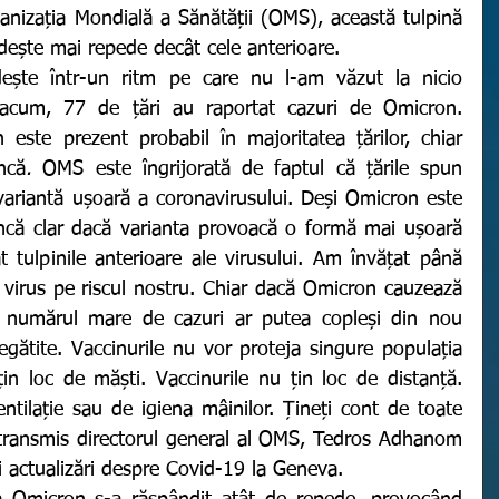
ganizația Mondială a Sănătății (OMS), această tulpină 
dește mai repede decât cele anterioare. 
 acum, 77 de țări au raportat cazuri de Omicron. 
este prezent probabil în majoritatea țărilor, chiar 
ncă
. 
OMS este îngrijorată de faptul că țările spun 
ariantă ușoară a coronavirusului. Deși Omicron este 
ncă clar dacă varianta provoacă o formă mai ușoară 
 tulpinile anterioare ale virusului. Am învățat până 
irus pe riscul nostru. Chiar dacă Omicron cauzează 
 numărul mare de cazuri ar putea copleși din nou 
egătite.
Vaccinurile nu vor proteja singure populația 
in loc de măști. Vaccinurile nu țin loc de distanță. 
ntilație sau de igiena mâinilor. Țineți cont de toate 
 transmis directorul general al OMS, Tedros Adhanom 
 actualizări despre Covid-19 la Geneva.