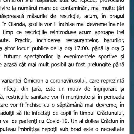
 privire la numărul mare de contaminări, mai multe țări 
ăsprească măsurile de restricție, acum, în pragul 
, în Olanda, școlile vor fi închise mai devreme înainte 
timp ce restricțiile reintroduse acum aproape trei 
e. Practic, închiderea restaurantelor, barurilor, 
a altor locuri publice de la ora 17:00. până la ora 5 
i tuturor spectatorilor la evenimentele sportive şi 
 acasă cât mai mult posibil au fost prelungite până 
nfecţii din ţară,
 e
ste un motiv de îngrijorare şi 
, restricțiile sanitare vor fi menținute și în perioada 
ntare vor fi închise cu o săptămână mai devreme, în 
dulţii să fie infectaţi de copii în timpul Crăciunului, 
un val de pacienţi cu Covid-19. Un al doilea Crăciun în 
 puteau îmbrăţişa nepoţii sub brad este o necesitate 