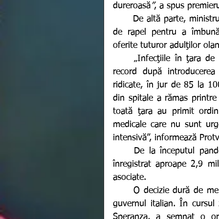
dureroasă
”
, a spus premieru
	De altă parte, ministrul Sănătăţii, Hugo de Jonge a anunțat că „vaccinurile 
de rapel pentru a îmbunăt
oferite tuturor adulţilor olan
	„Infecţiile în ţara de 17,5 milioane de locuitori au scăzut, de la niveluri 
record după introducerea 
ridicate, în jur de 85 la 1
din spitale a rămas printre c
toată ţara au primit ordi
medicale care nu sunt urgen
intensivă”, informează Protv
	De la începutul pandemiei de coronavirus și până în prezent, Olanda a 
înregistrat aproape 2,9 mi
asociate.
	O decizie dură de menținere a pandemiei sub control,  a fost luată și de 
guvernul italian. În cursul z
Speranza, a semnat o or