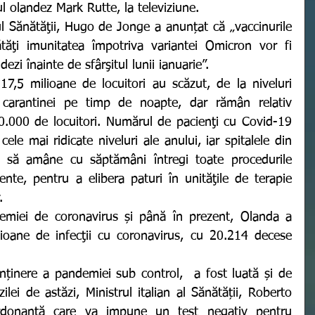
l olandez Mark Rutte, la televiziune. 
ăţi imunitatea împotriva variantei Omicron vor fi 
dezi înainte de sfârşitul lunii ianuarie”. 
carantinei pe timp de noapte, dar rămân relativ 
00.000 de locuitori. Numărul de pacienţi cu Covid-19 
ele mai ridicate niveluri ale anului, iar spitalele din 
n să amâne cu săptămâni întregi toate procedurile 
te, pentru a elibera paturi în unităţile de terapie 
. 
lioane de infecţii cu coronavirus, cu 20.214 decese 
ilei de astăzi, Ministrul italian al Sănătății, Roberto 
donanță care va impune un test negativ pentru 