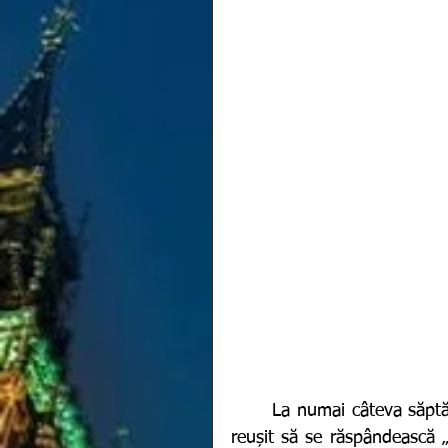
	La numai câteva săptămâni după ce a fost confirmată, varianta Omicron a 
reușit să se răspândească „