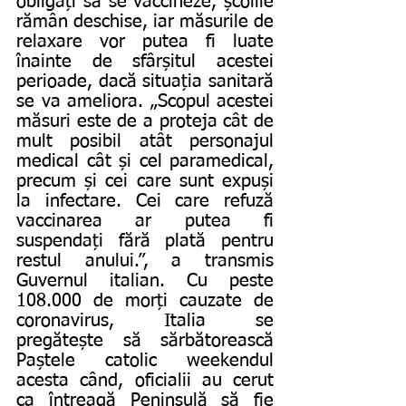
obligați să se vaccineze, școlile 
rămân deschise, iar măsurile de 
relaxare vor putea fi luate 
înainte de sfârșitul acestei 
perioade, dacă situația sanitară 
se va ameliora. „Scopul acestei 
măsuri este de a proteja cât de 
mult posibil atât personajul 
medical cât și cel paramedical, 
precum și cei care sunt expuși 
la infectare. Cei care refuză 
vaccinarea ar putea fi 
suspendați fără plată pentru 
restul anului.”, a transmis 
Guvernul italian. Cu peste 
108.000 de morți cauzate de 
coronavirus, Italia se 
pregătește să sărbătorească 
Paștele catolic weekendul 
acesta când, oficialii au cerut 
ca întreagă Peninsulă să fie 