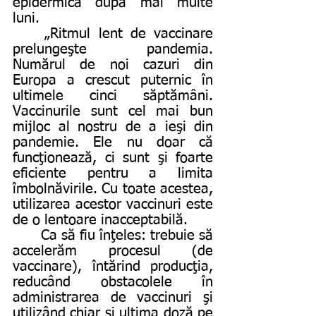
epidermică după mai multe 
luni.   
	„Ritmul lent de vaccinare 
prelungeşte pandemia. 
Numărul de noi cazuri din 
Europa a crescut puternic în 
ultimele cinci săptămâni. 
Vaccinurile sunt cel mai bun 
mijloc al nostru de a ieşi din 
pandemie. Ele nu doar că 
funcţionează, ci sunt şi foarte 
eficiente pentru a limita 
îmbolnăvirile. Cu toate acestea, 
utilizarea acestor vaccinuri este 
de o lentoare inacceptabilă. 	 	
	Ca să fiu înţeles: trebuie să 
accelerăm procesul (de 
vaccinare), întărind producţia, 
reducând obstacolele în 
administrarea de vaccinuri şi 
utilizând chiar şi ultima doză pe 