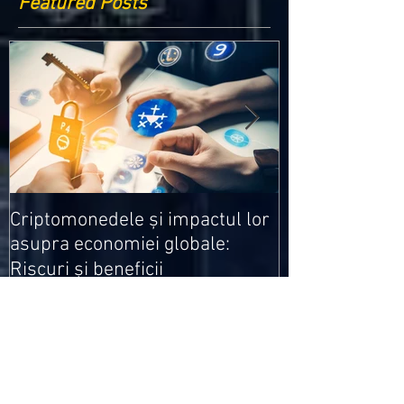
Featured Posts
Medicamentele
Criptomonedele și impactul lor
cele mai ieftin
asupra economiei globale:
Riscuri și beneficii
Recent Posts