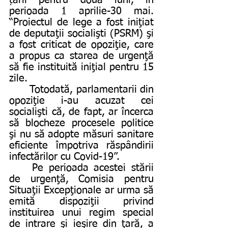
țării pentru două luni, în 
perioada 1 aprilie-30 mai. 
“Proiectul de lege a fost iniţiat 
de deputaţii socialişti (PSRM) şi 
a fost criticat de opoziţie, care 
a propus ca starea de urgenţă 
să fie instituită iniţial pentru 15 
zile.
	Totodată, parlamentarii din 
opoziţie i-au acuzat cei 
socialişti că, de fapt, ar încerca 
să blocheze procesele politice 
şi nu să adopte măsuri sanitare 
eficiente împotriva răspândirii 
infectărilor cu Covid-19”. 
	Pe perioada acestei stării 
de urgenţă, Comisia pentru 
Situaţii Excepţionale ar urma să 
emită dispoziţii privind 
instituirea unui regim special 
de intrare şi ieşire din ţară, a 