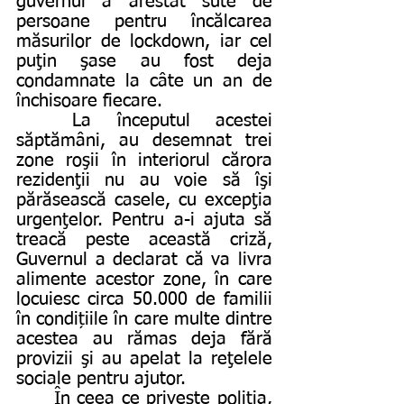
guvernul a arestat sute de 
persoane pentru încălcarea 
măsurilor de lockdown, iar cel 
puţin şase au fost deja 
condamnate la câte un an de 
închisoare fiecare.
	La începutul acestei 
săptămâni, au desemnat trei 
zone roşii în interiorul cărora 
rezidenţii nu au voie să îşi 
părăsească casele, cu excepţia 
urgenţelor. Pentru a-i ajuta să 
treacă peste această criză, 
Guvernul a declarat că va livra 
alimente acestor zone, în care 
locuiesc circa 50.000 de familii 
în condițiile în care multe dintre 
acestea au rămas deja fără 
provizii şi au apelat la reţelele 
sociale pentru ajutor.
	În ceea ce priveşte poliţia, 