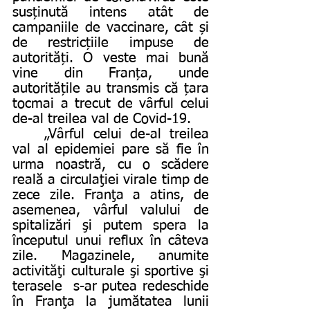
susținută intens atât de 
campaniile de vaccinare, cât și 
de restricțiile impuse de 
autorități. O veste mai bună 
vine din Franța, unde 
autoritățile au transmis că țara 
tocmai a trecut de vârful celui 
de-al treilea val de Covid-19. 
	„Vârful celui de-al treilea 
val al epidemiei pare să fie în 
urma noastră⁣, cu ⁣o scădere 
reală a circulaţiei virale timp de 
zece zile. Franţa a atins, de 
asemenea, vârful valului de 
spitalizări şi putem spera la 
începutul unui reflux în câteva 
zile. Magazinele, anumite 
activităţi culturale şi sportive şi 
terasele ⁣ s-ar putea redeschide 
în Franţa ⁣la jumătatea lunii 