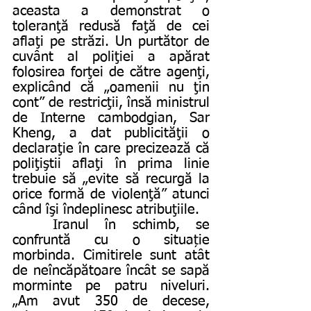
aceasta a demonstrat o 
toleranţă redusă faţă de cei 
aflaţi pe străzi. Un purtător de 
cuvânt al poliţiei a apărat 
folosirea forţei de către agenţi, 
explicând că „oamenii nu ţin 
cont” de restricţii, însă ministrul 
de Interne cambodgian, Sar 
Kheng, a dat publicităţii o 
declaraţie în care precizează că 
poliţiştii aflaţi în prima linie 
trebuie să „evite să recurgă la 
orice formă de violenţă” atunci 
când îşi îndeplinesc atribuţiile.
	Iranul în schimb, se 
confruntă cu o situație 
morbinda. Cimitirele sunt atât 
de neîncăpătoare încât se sapă 
morminte pe patru niveluri. 
„Am avut 350 de decese, 