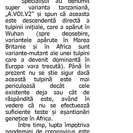
	Specialiștii au denumit 
super varianta tanzaniană, 
„A.VOI.V2” și spun că aceasta 
este descendentă directă a 
tulpinii inițiale, care a apărut în 
Wuhan (spre deosebire, 
variantele apărute în Marea 
Britanie și în Africa sunt 
variante-mutant ale unei tulpini 
care a devenit dominantă în 
Europa vara trecută). Până în 
prezent nu se știe sigur dacă 
această tulpină este mai 
periculoasă decât cele 
existente deja sau cât de 
răspândită este, având în 
vedere că nu se efectuează 
suficiente teste și eșantionări 
genetice în Africa. 
	Între timp, lupta împotriva 
pandemiei de coronavirus este 