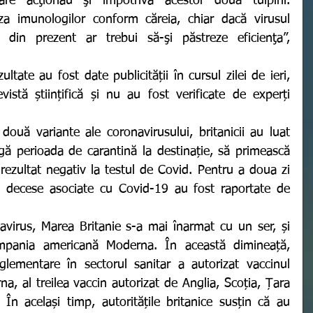
are acţionau şi împotriva acestor două tulpini. 
za imunologilor conform căreia, chiar dacă virusul 
e din prezent ar trebui să-şi păstreze eficienţa”, 
istă științifică și nu au fost verificate de experți 
două variante ale coronavirusului, britanicii au luat 
gă perioada de carantină la destinație, să primească 
 rezultat negativ la testul de Covid. Pentru a doua zi 
 decese asociate cu Covid-19 au fost raportate de 
ania americană Moderna. În această dimineață, 
glementare în sectorul sanitar a autorizat vaccinul 
 al treilea vaccin autorizat de Anglia, Scoția, Țara 
 În același timp, autoritățile britanice susțin că au 