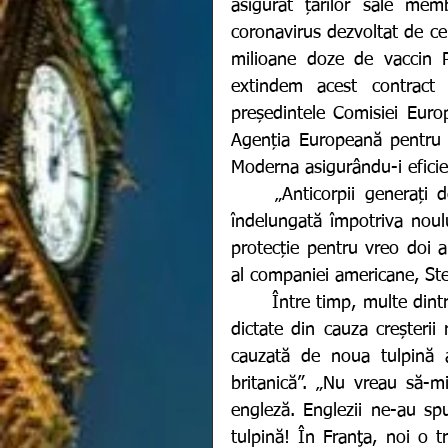
asigurat țărilor sale me
coronavirus dezvoltat de ce
milioane doze de vaccin P
extindem acest contract
președintele Comisiei Euro
Agenția Europeană pentru 
Moderna asigurându-i eficien
	„Anticorpii generați de vaccinul dezvoltat de Moderna ar oferi protecție 
îndelungată împotriva noul
protecție pentru vreo doi an
al companiei americane, St
	Între timp, multe dintre orașele Europei sunt pustii ca urmare a restricțiilor 
dictate din cauza creșterii 
cauzată de noua tulpină a 
britanică”. „Nu vreau să-mi
engleză. Englezii ne-au spu
tulpină! În Franţa, noi o t