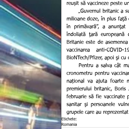
reușit să vaccineze peste u
	„Guvernul britanic a suplimentat comanda pentru vaccinuri Moderna cu 10 
milioane doze, în plus faţă 
în primăvară”, a anunţat 
îndoliată ţară europeană
Britanie este de asemenea 
vaccinarea anti-COVID
BioNTech/Pfizer, apoi şi cu
	Pentru a salva cât mai multe vieți, autoritățile britanice sunt într-o cursă 
cronometru pentru vaccinare
național va ajuta foarte mu
premierului britanic, Boris
februarie să fie vaccinate 
sanitar şi persoanele vuln
grupele care au reprezenta
Etichete:
Romania