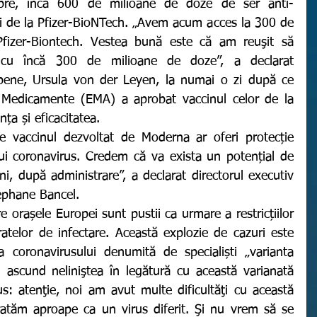
mbre, încă 600 de milioane de doze de ser anti-
i de la Pfizer-BioNTech. „Avem acum acces la 300 de 
fizer-Biontech. Vestea bună este că am reuşit să 
 cu încă 300 de milioane de doze”, a declarat 
pene, Ursula von der Leyen, la numai o zi după ce 
Medicamente (EMA) a aprobat vaccinul celor de la 
ța și eficacitatea. 
ui coronavirus. Credem că va exista un potențial de 
i, după administrare”, a declarat directorul executiv 
ephane Bancel. 
ratelor de infectare. Această explozie de cazuri este 
coronavirusului denumită de specialiști „varianta 
 ascund neliniştea în legătură cu această varianată 
s: atenţie, noi am avut multe dificultăţi cu această 
ratăm aproape ca un virus diferit. Şi nu vrem să se 