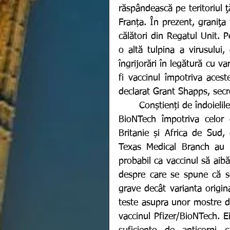
răspândească pe teritoriul ţă
Franța. În prezent, graniţa 
călători din Regatul Unit. Pe
o altă tulpina a virusului
îngrijorări în legătură cu va
fi vaccinul împotriva acest
declarat Grant Shapps, secre
	Conștienți de îndoielile și temerile cu privire la eficacitatea vaccinului Pfizer-
BioNTech împotriva celor 
Britanie și Africa de Sud, 
Texas Medical Branch au e
probabil ca vaccinul să aibă
despre care se spune că s
grave decât varianta origina
teste asupra unor mostre de
vaccinul Pfizer/BioNTech. Ei