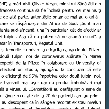
rii”, a mărturisit Olivier Veran, ministrul Sănătății din 
franceză continuă să fie închisă pentru cei mai mulţi 
 de altă parte, autorităţile britanice mai au o grijă - 
, care se răspândeşte din Africa de Sud. „Sunt mari 
rianta sud-africană, una în particular, cât de efectiv ar 
ei tulpini. Aşa că nu putem să ne asumă riscuri”, a 
tar în Transporturi, Regatul Unit. 
două tulpini noi de coronavirus apărute în Marea 
experții de la Pfizer, în colaborare cu University of 
fectuat un studiu, ajungând la concluzia că este 
 o eficienţă de 95% împotriva celor două tulpini noi, 
e transmit mai uşor dar nu produc îmbolnăviri mai 
lă a virusului. „Cercetătorii au desfăşurat o serie de 
 sânge recoltate de la 20 de pacienţi care au primit 
 au descoperit că în sângele recoltat existau niveluri 