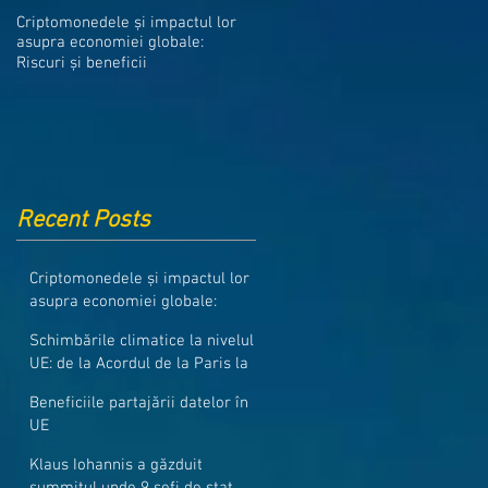
Medicamentele din Romania, cel
Criptomonedele și impactul lor
mai ieftine din intreaga UE
asupra economiei globale:
Riscuri și beneficii
Recent Posts
Criptomonedele și impactul lor
asupra economiei globale:
Riscuri și beneficii
Schimbările climatice la nivelul
UE: de la Acordul de la Paris la
pachetul Fit for 55
Beneficiile partajării datelor în
UE
Klaus Iohannis a găzduit
summitul unde 9 șefi de stat