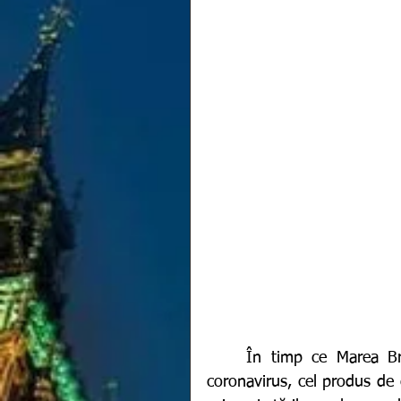
	În timp ce Marea Britanie a aprobat al treilea vaccin împotriva noului 
coronavirus, cel produs d