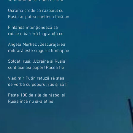
cer mai mulți soldați NATO la
Ucraina crede că războiul cu
granițe
Rusia ar putea continua încă un
an
Finlanda intenționează să
ridice o barieră la granița cu
Rusia
Angela Merkel: „Descurajarea
militară este singurul limbaj pe
care Putin îl înţelege”
Soldați ruși: „Ucraina și Rusia
sunt același popor! Pacea fie
cu voi, frați și surori”
Vladimir Putin refuză să stea
de vorbă cu poporul rus și să îi
răspundă la întrebări
Peste 100 de zile de război și
Rusia încă nu și-a atins
obiectivele sale militare
majore