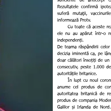
suficiente de anticorpi c
Rezultatele confirmă ipote
suferă mutaţii, vaccinuril
informează Protv. 
	Cu toate că aceste rezultate au fost date publicității în cursul zilei de ieri, 
ele nu au apărut într-o rev
independenți. 
De teama răspândirii celor 
decizia iminentă ca, pe lân
doar călători însoțiți de un
consecutiv, peste 1.000 de
autoritățile britanice. 
	În lupt cu noul coronavirus, Marea Britanie s-a mai înarmat cu un ser, și 
anume cel produs de comp
autoritatea britanică de re
produs de compania Moderna,
Galilor și Irlanda de Nord.