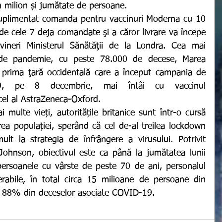
n milion și jumătate de persoane. 
de cele 7 deja comandate şi a căror livrare va începe 
vineri Ministerul Sănătăţii de la Londra. Cea mai 
 de pandemie, cu peste 78.000 de decese, Marea 
prima ţară occidentală care a început campania de 
-19, pe 8 decembrie, mai întâi cu vaccinul 
 cel al AstraZeneca-Oxford.
a populației, sperând că cel de-al treilea lockdown 
lt la strategia de înfrângere a virusului. Potrivit 
 Johnson, obiectivul este ca până la jumătatea lunii 
persoanele cu vârste de peste 70 de ani, personalul 
erabile, în total circa 15 milioane de persoane din 
t 88% din deceselor asociate COVID-19. 