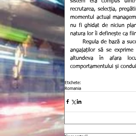
sistem era compus dintr-o 
recrutarea, selecția, pregă
momentul actual managemen
nu fi ghidat de niciun plan
natura lor îi definește ca fii
	Regula de bază a succesului în epoca modernității constă în a da libertate 
angajaților să se exprime
altundeva în afara locu
comportamentului și conduite
Etichete:
Romania