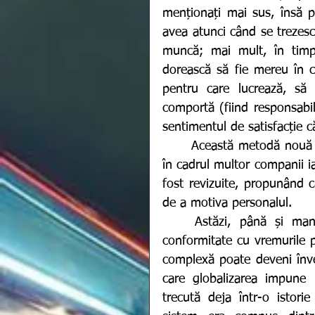
menționați mai sus, însă p
avea atunci când se trezesc 
muncă; mai mult, în timpu
dorească să fie mereu în c
pentru care lucrează, să
comportă (fiind responsabili
sentimentul de satisfacție c
	Această metodă nouă de abordare a resurselor umane a fost aplicată deja 
în cadrul multor companii ia
fost revizuite, propunând c
de a motiva personalul. 
	Astăzi, până și managementul personalului a suferit o actualizare în 
conformitate cu vremurile p
complexă poate deveni învec
care globalizarea impune 
trecută deja într-o istorie