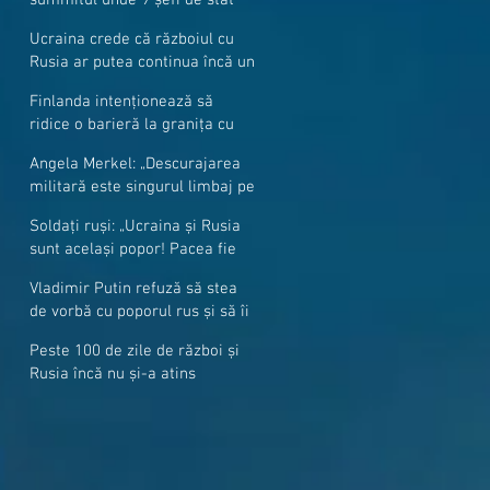
cer mai mulți soldați NATO la
Ucraina crede că războiul cu
granițe
Rusia ar putea continua încă un
an
Finlanda intenționează să
ridice o barieră la granița cu
Rusia
Angela Merkel: „Descurajarea
militară este singurul limbaj pe
care Putin îl înţelege”
Soldați ruși: „Ucraina și Rusia
sunt același popor! Pacea fie
cu voi, frați și surori”
Vladimir Putin refuză să stea
de vorbă cu poporul rus și să îi
răspundă la întrebări
Peste 100 de zile de război și
Rusia încă nu și-a atins
obiectivele sale militare
majore