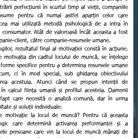
ăirii perfecțiunii în scurtul timp al vieții, companiile 
ume pentru că numai astfel aparțin celor care 
cea mai utilizată metodă psihologică de a intra în 
ui consumator. Atât de valoroasă încât aceasta a fost 
mpanie-client, către companie-resursele umane. 
ilor, rezultatul final al motivației constă în acțiune. 
e motivația din cadtul locului de muncă, se înțelege 
și forme specifice pentru a determina resursele umane 
cum, ci în mod special, sub ghidarea obiectivului 
nirea acestuia. Atunci când se propun intenții de 
în calcul ființa umană și profilul acesteia. Oamenii 
ți fapt care necesită o analiză comună, dar în urma 
tate și soluții individuale. 
logic care determină activarea performanței și a 
acele persoane care vin la locul de muncă mânați de 