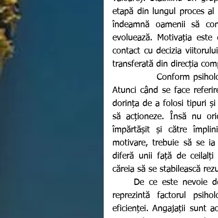
etapă din lungul proces al tr
îndeamnă oamenii să cons
evoluează. Motivația este 
contact cu decizia viitorul
transferată din direcția co
Conform psiholog
Atunci când se face referir
dorința de a folosi tipuri 
să acționeze. Însă nu ori
împărtășit și către împli
motivare, trebuie să se ia 
diferă unii față de ceilal
căreia să se stabilească rezul
	De ce este nevoie de motivație la locul de muncă? Pentru că aceasta 
reprezintă factorul psiho
eficienței. Angajații sunt 