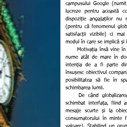
campusului Google (numit ș
lucreze pentru această co
dispoziție angajaților nu 
(pentru că fenomenul globa
satisfacții vizibile) ci m
modul în care se implică și 
	Motivația însă vine în urma altor metode; satisfacția de a lucra pentru un 
nume atât de mare în domen
intenția de a fi parte di
însușesc obiectivul compani
posibilitatea să fie în sp
schimbarea lumii. 
	De când globalizarea a devenit cel mai gustat trend, afacerile și-au 
schimbat interfața, fiind 
mesaje scurte și la obiec
consumatorului în minte f
valoare). Stabilind un grup