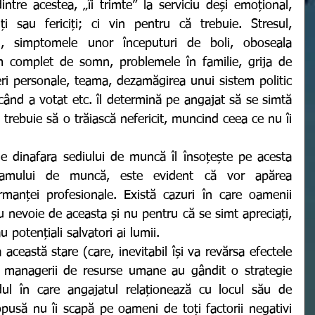
tre acestea, „îi trimte” la serviciu deși emoțional, 
 sau fericiți; ci vin pentru că trebuie. Stresul, 
lui, simptomele unor începuturi de boli, oboseala 
m complet de somn, problemele în familie, grija de 
ceri personale, teama, dezamăgirea unui sistem politic 
când a votat etc. îl determină pe angajat să se simtă 
e trebuie să o trăiască nefericit, muncind ceea ce nu îi 
ramului de muncă, este evident că vor apărea 
rmanței profesionale. Există cazuri în care oamenii 
nevoie de aceasta și nu pentru că se simt apreciați, 
au potențiali salvatori ai lumii. 
) managerii de resurse umane au gândit o strategie 
ul în care angajatul relaționează cu locul său de 
pusă nu îi scapă pe oameni de toți factorii negativi 