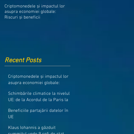
Medicamentele din Romania, cel
Criptomonedele și impactul lor
mai ieftine din intreaga UE
asupra economiei globale:
Riscuri și beneficii
Recent Posts
Criptomonedele și impactul lor
asupra economiei globale:
Riscuri și beneficii
Schimbările climatice la nivelul
UE: de la Acordul de la Paris la
pachetul Fit for 55
Beneficiile partajării datelor în
UE
Klaus Iohannis a găzduit
summitul unde 9 șefi de stat