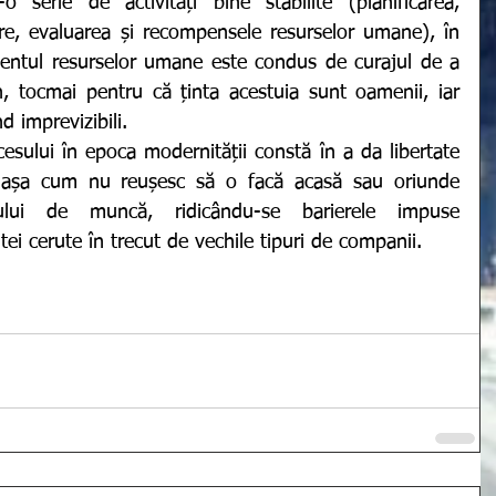
serie de activități bine stabilite (planificarea, 
tire, evaluarea și recompensele resurselor umane), în 
tul resurselor umane este condus de curajul de a 
, tocmai pentru că ținta acestuia sunt oamenii, iar 
nd imprevizibili. 
 așa cum nu reușesc să o facă acasă sau oriunde 
lui de muncă, ridicându-se barierele impuse 
i cerute în trecut de vechile tipuri de companii. 