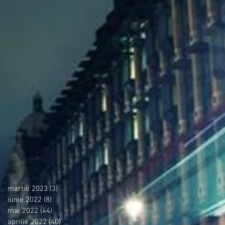
martie 2023
(3)
3 postări
iunie 2022
(8)
8 postări
mai 2022
(44)
44 postări
aprilie 2022
(40)
40 postări