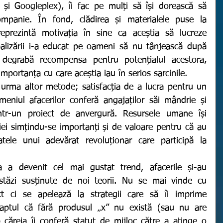
i Googleplex), îi fac pe mulți să își dorească să 
mpanie. În fond, clădirea și materialele puse la 
reprezintă motivația în sine ca aceștia să lucreze 
lizării i-a educat pe oameni să nu tânjească după 
ai degrabă recompensa pentru potențialul acestora, 
importanța cu care aceștia iau în serios sarcinile.
iul afacerilor conferă angajaților săi mândrie și 
ntr-un proiect de anvergură. Resursele umane își 
ei simțindu-se importanți și de valoare pentru că au 
atele unui adevărat revoluționar care participă la 
astăzi susținute de noi teorii. Nu se mai vinde cu 
t ci se apelează la strategii care să îi imprime 
aptul că fără produsul „x” nu există (sau nu are 
 căreia îi conferă statut de mijloc către a atinge o 