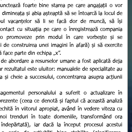
unctează foarte bine starea pe care angajații o vor 
dimineața și abia așteaptă să se întoarcă la locul de 
l vacanțelor să li se facă dor de muncă, să își 
ontact cu situația pe care o înregistrează compania 
 o promoveze prin modul în care vorbește și se 
 de construirea unei imagini în afară) și să exercite 
ă face parte din echipa „x”. 
r rezultatul este uluitor: manualele de specialitate au 
a și cheie a succesului, concentrarea asupra acțiunii 
rezente (ceea ce denotă și faptul că această analiză 
hită în viitorul apropiat, având în vedere viteza cu 
noi trenduri în toate domeniile, transformând ora 
 îndepărtată), iar dacă la început procesul acestui 