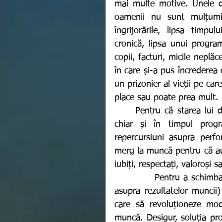
mai multe motive. Unele din
oamenii nu sunt mulțumiți
îngrijorările, lipsa timpu
cronică, lipsa unui progra
copii, facturi, micile neplă
în care și-a pus încrederea 
un prizonier al vieții pe car
place sau poate prea mult. 
	Pentru că starea lui de dinafara sediului de muncă îl însoțește pe acesta 
chiar și în timpul prog
repercursiuni asupra perfo
merg la muncă pentru că au 
iubiți, respectați, valoroși s
            Pentru a schimba această stare (care, inevitabil își va revărsa efectele 
asupra rezultatelor muncii
care să revoluționeze mod
muncă. Desigur, soluția pro