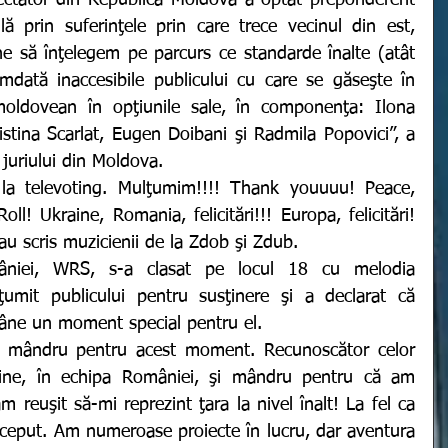
pectator din Republica Moldova a optat preponderent 
lă prin suferinţele prin care trece vecinul din est, 
 să înţelegem pe parcurs ce standarde înalte (atât 
mdată inaccesibile publicului cu care se găseşte în 
moldovean în opţiunile sale, în componenţa: Ilona 
stina Scarlat, Eugen Doibani şi Radmila Popovici”, a 
 juriului din Moldova.
ll! Ukraine, Romania, felicitări!!! Europa, felicitări! 
u scris muzicienii de la Zdob şi Zdub.
umit publicului pentru susţinere şi a declarat că 
âne un moment special pentru el.
ine, în echipa României, şi mândru pentru că am 
reuşit să-mi reprezint ţara la nivel înalt! La fel ca 
început. Am numeroase proiecte în lucru, dar aventura 