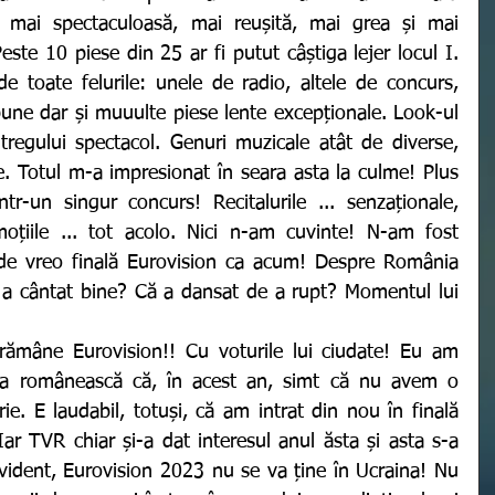
 mai spectaculoasă, mai reușită, mai grea și mai 
este 10 piese din 25 ar fi putut câștiga lejer locul I. 
de toate felurile: unele de radio, altele de concurs, 
ne dar și muuulte piese lente excepționale. Look-ul 
ntregului spectacol. Genuri muzicale atât de diverse, 
ite. Totul m-a impresionat în seara asta la culme! Plus 
ntr-un singur concurs! Recitalurile ... senzaționale, 
moțiile ... tot acolo. Nici n-am cuvinte! N-am fost 
de vreo finală Eurovision ca acum! Despre România 
ă a cântat bine? Că a dansat de a rupt? Momentul lui 
ția românească că, în acest an, simt că nu avem o 
e. E laudabil, totuși, că am intrat din nou în finală 
Iar TVR chiar și-a dat interesul anul ăsta și asta s-a 
evident, Eurovision 2023 nu se va ține în Ucraina! Nu 