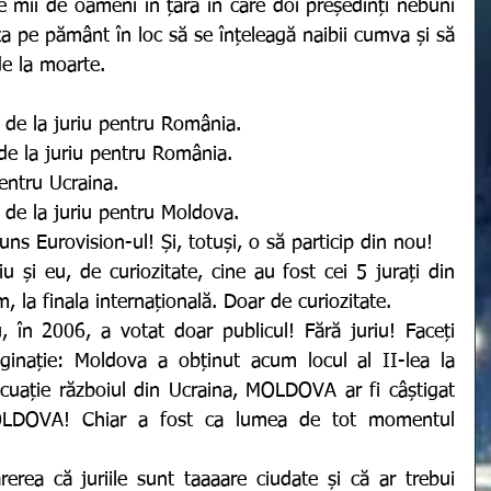
e mii de oameni în țara în care doi președinți nebuni 
nța pe pământ în loc să se înțeleagă naibii cumva și să 
e la moarte. 
t de la juriu pentru România.
t de la juriu pentru România.
entru Ucraina.
 de la juriu pentru Moldova.
uns Eurovision-ul! Și, totuși, o să particip din nou! 
la finala internațională. Doar de curiozitate. 
ginație: Moldova a obținut acum locul al II-lea la 
cuație războiul din Ucraina, MOLDOVA ar fi câștigat 
OLDOVA! Chiar a fost ca lumea de tot momentul 