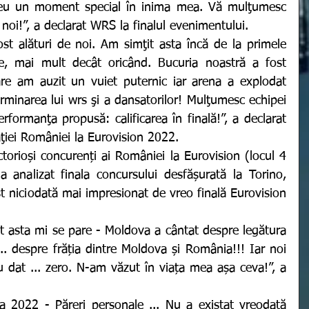
eu un moment special în inima mea. Vă mulţumesc 
 noi!”, a declarat WRS la finalul evenimentului. 
zile, mai mult decât oricând. Bucuria noastră a fost 
e am auzit un vuiet puternic iar arena a explodat 
rminarea lui wrs şi a dansatorilor! Mulţumesc echipei 
rformanţa propusă: calificarea în finală!”, a declarat 
aţiei României la Eurovision 2022.
a analizat finala concursului desfășurată la Torino, 
t niciodată mai impresionat de vreo finală Eurovision 
.. despre frăția dintre Moldova și România!!! Iar noi 
u dat ... zero. N-am văzut în viața mea așa ceva!”, a 