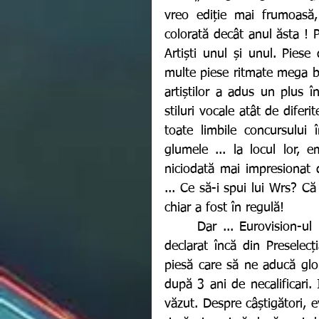
vreo ediție mai frumoasă,
colorată decât anul ăsta ! P
Artiști unul și unul. Piese 
multe piese ritmate mega bu
artiștilor a adus un plus î
stiluri vocale atât de difer
toate limbile concursului î
glumele ... la locul lor, e
niciodată mai impresionat 
... Ce să-i spui lui Wrs? C
chiar a fost în regulă!
 	Dar ... Eurovision-ul rămâne Eurovision!! Cu voturile lui ciudate! Eu am 
declarat încă din Preselec
piesă care să ne aducă glori
după 3 ani de necalificari. 
văzut. Despre câștigători, 