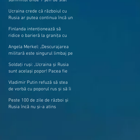
cer mai mulți soldați NATO la
Ucraina crede că războiul cu
granițe
Rusia ar putea continua încă un
an
Finlanda intenționează să
ridice o barieră la granița cu
Rusia
Angela Merkel: „Descurajarea
militară este singurul limbaj pe
care Putin îl înţelege”
Soldați ruși: „Ucraina și Rusia
sunt același popor! Pacea fie
cu voi, frați și surori”
Vladimir Putin refuză să stea
de vorbă cu poporul rus și să îi
răspundă la întrebări
Peste 100 de zile de război și
Rusia încă nu și-a atins
obiectivele sale militare
majore