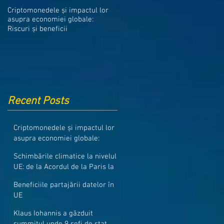
Medicamentele din Romania, cel
Criptomonedele și impactul lor
mai ieftine din intreaga UE
asupra economiei globale:
Riscuri și beneficii
Recent Posts
Criptomonedele și impactul lor
asupra economiei globale:
Riscuri și beneficii
Schimbările climatice la nivelul
UE: de la Acordul de la Paris la
pachetul Fit for 55
Beneficiile partajării datelor în
UE
Klaus Iohannis a găzduit
summitul unde 9 șefi de stat