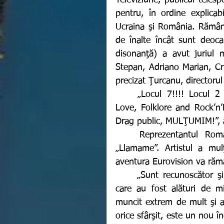
Televiziune, publicul teles
pentru, în ordine explicabi
Ucraina şi România. Rămâne
de înalte încât sunt deoca
disonanţă) a avut juriul 
Stepan, Adriano Marian, Cri
precizat Ţurcanu, directorul
	„Locul 7!!!! Locul 2 la televoting. Mulţumim!!!! Thank youuuu! Peace, 
Love, Folklore and Rock’n’Ro
Drag public, MULŢUMIM!”, a
	Reprezentantul României, WRS, s-a clasat pe locul 18 cu melodia 
„Llamame”. Artistul a mulţ
aventura Eurovision va răm
	„Sunt recunoscător şi mândru pentru acest moment. Recunoscător celor 
care au fost alături de m
muncit extrem de mult şi am 
orice sfârşit, este un nou 