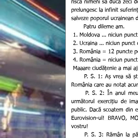
riscă nimeni să ducă zeci d
prelungesc la infinit suferi
salveze poporul ucrainean d
 	Patru dileme am.
 1. Moldova ... niciun punc
 2. Ucraina ... niciun punc
 3. România = 12 puncte p
 4. România = niciun punct
 Maaare ciudățenie a mai aj
	P. S. 1: Aș vrea să știu și eu, de curiozitate, cine au fost cei 5 jurați din 
România care au notat acum, 
 	P. S. 2: În anul meu, în 2006, a votat doar publicul! Fără juriu! Faceți 
următorul exercițiu de ima
public. Dacă scoatem din e
Eurovision-ul! BRAVO, M
vostru!
	P. S. 3: Rămân la părerea că juriile sunt taaaare ciudate și că ar trebui 