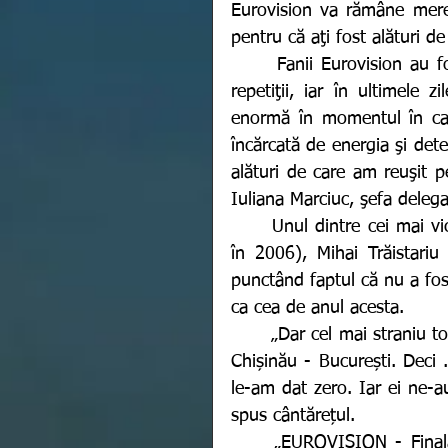
Eurovision va rămâne mer
pentru că aţi fost alături de
  	Fanii Eurovision au fost alături de noi. Am simţit asta încă de la primele 
repetiţii, iar în ultimele 
enormă în momentul în car
încărcată de energia şi dete
alături de care am reuşit pe
Iuliana Marciuc, şefa deleg
	Unul dintre cei mai victorioși concurenți ai României la Eurovision (locul 4 
în 2006), Mihai Trăistariu 
punctând faptul că nu a fos
ca cea de anul acesta. 
	„Dar cel mai straniu tot asta mi se pare - Moldova a cântat despre legătura 
Chișinău - București. Deci .
le-am dat zero. Iar ei ne-a
spus cântărețul.
	„EUROVISION - Finala 2022 - Păreri personale ... Nu a existat vreodată 