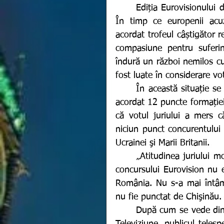
	Ediția Eurovisionului dea anul acesta s-a încheiat cu mai multe scandaluri. 
În timp ce europenii acuz
acordat trofeul câștigător r
compasiune pentru suferin
îndură un război nemilos cu
fost luate în considerare vot
	În această situație se află și România care, potrivit Televiziunii Române, a 
acordat 12 puncte formației
că votul juriului a mers c
niciun punct concurentului
Ucrainei şi Marii Britanii. 
	„Atitudinea juriului moldovean faţă de prestaţia artiştilor români pe scena 
concursului Eurovision nu e
România. Nu s-a mai întâm
nu fie punctat de Chişinău.
	După cum se vede din statistica oferită de Uniunea Europeană de Radio şi 