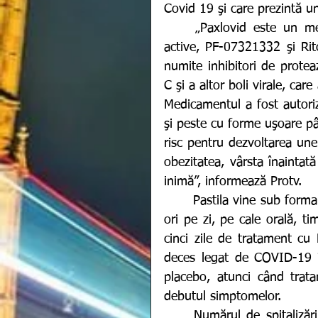
Covid 19 şi care prezintă un
	„Paxlovid este un medicament antiviral cu o combinaţie de ingrediente 
active, PF-07321332 şi Rit
numite inhibitori de proteaz
C şi a altor boli virale, car
Medicamentul a fost autoriz
şi peste cu forme uşoare pâ
risc pentru dezvoltarea unei
obezitatea, vârsta înaintată
inimă”, informează Protv. 
	Pastila vine sub forma a două ccomprimate care se iau împreună, de două 
ori pe zi, pe cale orală, tim
cinci zile de tratament cu 
deces legat de COVID-19 î
placebo, atunci când trata
debutul simptomelor.
	Numărul de spitalizări şi decese a fost de 0,8 la sută în grupul tratat cu 