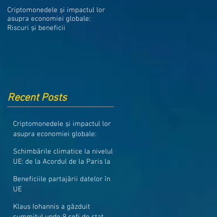
Medicamentele din Romania, cel
Criptomonedele și impactul lor
mai ieftine din intreaga UE
asupra economiei globale:
Riscuri și beneficii
Recent Posts
Criptomonedele și impactul lor
asupra economiei globale:
Riscuri și beneficii
Schimbările climatice la nivelul
UE: de la Acordul de la Paris la
pachetul Fit for 55
Beneficiile partajării datelor în
UE
Klaus Iohannis a găzduit
summitul unde 9 șefi de stat