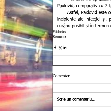
Paxlovid, comparativ cu 7 l
	Astfel, Paxlovid este cel mai eficient atunci când este administrat în stadiile 
incipiente ale infecţiei şi
curând posibil şi în termen 
Etichete:
Romania
Comentarii
Scrie un comentariu...