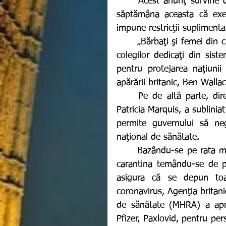
	Acest anunţ survine după ce premierul britanic Boris Johnson a declarat 
săptămâna aceasta că exec
impune restricţii suplimenta
	„Bărbaţi şi femei din cadrul forţelor armate au venit încă o dată în sprijinul 
colegilor dedicaţi din sist
pentru protejarea naţiunii 
apărării britanic, Ben Wallac
	Pe de altă parte, directoarea Colegiului Regal al Infirmierilor din Anglia, 
Patricia Marquis, a sublinia
permite guvernului să neg
naţional de sănătate.
	Bazându-se pe rata mare de vaccinare, premierul britanic evită să impună 
carantina temându-se de po
asigura că se depun toa
coronavirus, Agenţia britan
de sănătate (MHRA) a aprob
Pfizer, Paxlovid, pentru pe