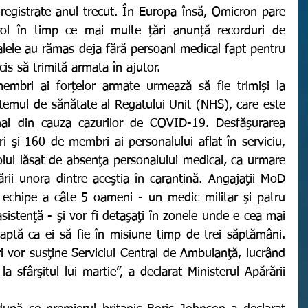
registrate anul trecut. În Europa însă, Omicron pare 
ol în timp ce mai multe țări anunță recorduri de 
alele au rămas deja fără persoanl medical fapt pentru 
is să trimită armata în ajutor. 
temul de sănătate al Regatului Unit (NHS), care este 
nal din cauza cazurilor de COVID-19.
Desfăşurarea 
i şi 160 de membri ai personalului aflat în serviciu, 
lul lăsat de absenţa personalului medical, ca urmare 
ării unora dintre aceştia în carantină. Angajaţii MoD 
 echipe a câte 5 oameni - un medic militar şi patru 
istenţă - şi vor fi detaşaţi în zonele unde e cea mai 
ptă ca ei să fie în misiune timp de trei săptămâni. 
 vor susţine Serviciul Central de Ambulanţă, lucrând 
a sfârşitul lui martie”, a declarat
Ministerul Apărării 