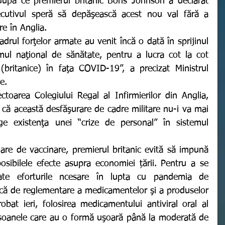
utivul speră să depăşească acest nou val fără a 
re în Anglia.
emul naţional de sănătate, pentru a lucra cot la cot 
(britanice) în faţa COVID-19”, a precizat Ministrul 
e. 
t că această desfăşurare de cadre militare nu-i va mai 
e existenţa unei “crize de personal” în sistemul 
sibilele efecte asupra economiei țării. Pentru a se 
te eforturile ncesare în lupta cu pandemia de 
ică de reglementare a medicamentelor şi a produselor 
at ieri, folosirea medicamentului antiviral oral al 
rsoanele care au o formă uşoară până la moderată de 