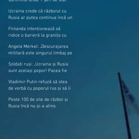
cer mai mulți soldați NATO la
Ucraina crede că războiul cu
granițe
Rusia ar putea continua încă un
an
Finlanda intenționează să
ridice o barieră la granița cu
Rusia
Angela Merkel: „Descurajarea
militară este singurul limbaj pe
care Putin îl înţelege”
Soldați ruși: „Ucraina și Rusia
sunt același popor! Pacea fie
cu voi, frați și surori”
Vladimir Putin refuză să stea
de vorbă cu poporul rus și să îi
răspundă la întrebări
Peste 100 de zile de război și
Rusia încă nu și-a atins
obiectivele sale militare
majore