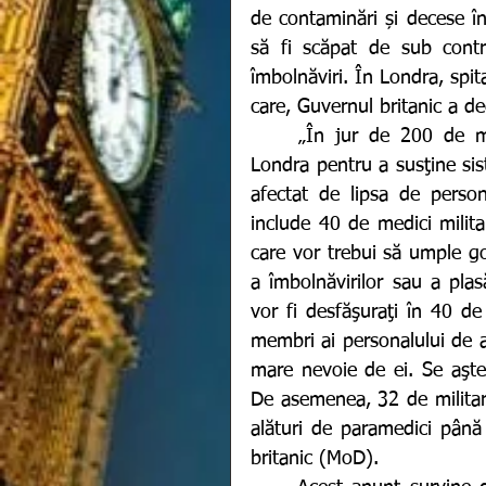
de contaminări și decese în
să fi scăpat de sub contr
îmbolnăviri. În Londra, spit
care, Guvernul britanic a dec
	„În jur de 200 de membri ai forțelor armate urmează să fie trimiși la 
Londra pentru a susţine sis
afectat de lipsa de perso
include 40 de medici militar
care vor trebui să umple go
a îmbolnăvirilor sau a plas
vor fi desfăşuraţi în 40 de
membri ai personalului de as
mare nevoie de ei. Se aştea
De asemenea, 32 de militari
alături de paramedici până l
britanic (MoD).