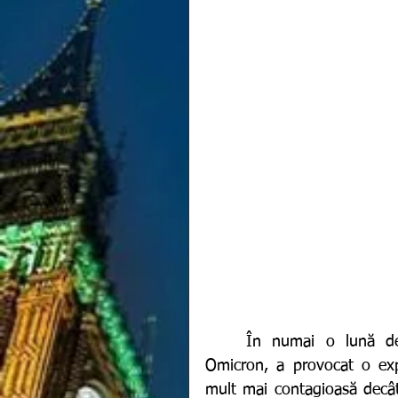
	În numai o lună de la apariția sa, noua variantă a coronavirusului, 
Omicron, a provocat o expl
mult mai contagioasă decât