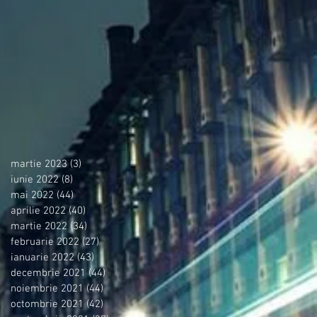
martie 2023
(3)
3 postări
iunie 2022
(8)
8 postări
mai 2022
(44)
44 postări
aprilie 2022
(40)
40 postări
martie 2022
(34)
34 postări
februarie 2022
(27)
27 postări
ianuarie 2022
(43)
43 postări
decembrie 2021
(44)
44 postări
noiembrie 2021
(44)
44 postări
octombrie 2021
(42)
42 postări