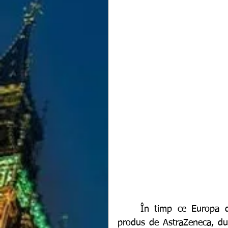
	În timp ce Europa dezbate controversele aparute pe seama vaccinului 
produs de AstraZeneca, dup