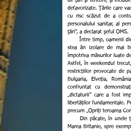
de ţări şi teritorii, şi inc
defavorizate. Ţările care va
cu risc scăzut de a contra
personalului sanitar, al per
ţări”, a declarat şeful OMS.
	Între timp, oamenii din întreaga lume a ajuns la capătul răbdării. Forțați să 
stea ăn izolare de mai b
împotriva măsurilor luate de 
Astfel, în weekendul trecut
restricțiilor provocate de 
Bulgaria, Elveția, Români
confruntat cu demonstraț
„dictaturii” care a fost im
libertăților fundamentale. P
precum „Opriți teroarea Cor
	Din păcate, în unele țări, protestele au degenerat în ciocniri cu poliția. În 
Marea Britanie, spre exempl