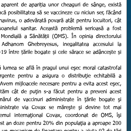
parent de apariția unor cheaguri de sânge, există 
ncă posibilitatea să se vaccineze cu niciun ser, făcând 
avirus, o adevărată povară atât pentru locuitori, cât 
rsoanelul sanitar. Această problemă serioasă a fost 
 Mondială a Sănătății (OMS). În opinia directorului 
dhanom Ghebreyesus, inegalitatea accesului la 
19 între țările bogate și cele sărace se adâncește și 
ă lumea se află în pragul unui eşec moral catastrofal 
ente pentru a asigura o distribuţie echitabilă a 
Avem mijloacele necesare pentru a evita acest eşec, 
tăm cât de puţin s-a făcut pentru a preveni acest 
mărul de vaccinuri administrate în ţările bogate şi 
nistrate via Covax se măreşte şi devine tot mai 
stemul internaţional Covax, coordonat de OMS, îşi 
est an doze pentru 20% din populaţia a aproape 200 