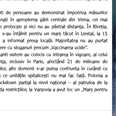
nați în apropierea gării centrale din Viena, cei mai 
protecșie și nici nu au păstrat distanța. În Elveția, 
 s-au întâlnit pentru un marș tăcut în Liestal, la 15 
, a informat presa locală. Majoritatea nu au purtat 
nere cu sloganuri precum „Vaccinarea ucide”. 
anța, inclusiv în Paris, afectând 21 de milioane de 
lor, alte domenii s-ar putea confrunta în curând cu 
ce unitățile spitalicești nu mai fac față. Polonia a 
kdown parțial la nivel național – al patrulea de la 
a restricțiilor, la Varșovia a avut loc un „Marș pentru 