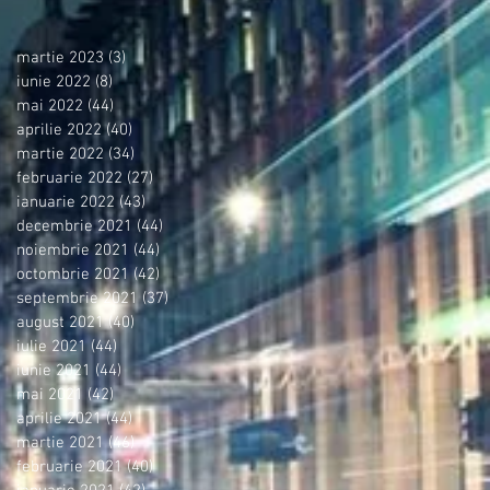
martie 2023
(3)
3 postări
iunie 2022
(8)
8 postări
mai 2022
(44)
44 postări
aprilie 2022
(40)
40 postări
martie 2022
(34)
34 postări
februarie 2022
(27)
27 postări
ianuarie 2022
(43)
43 postări
decembrie 2021
(44)
44 postări
noiembrie 2021
(44)
44 postări
octombrie 2021
(42)
42 postări
septembrie 2021
(37)
37 postări
august 2021
(40)
40 postări
iulie 2021
(44)
44 postări
iunie 2021
(44)
44 postări
mai 2021
(42)
42 postări
aprilie 2021
(44)
44 postări
martie 2021
(46)
46 postări
februarie 2021
(40)
40 postări