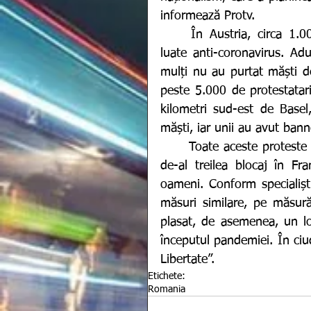
informează Protv. 
	În Austria, circa 1.000 de persoane au demonstrat împotriva măsurilor 
luate anti-coronavirus. Adu
mulți nu au purtat măști de 
peste 5.000 de protestatari
kilometri sud-est de Basel
măști, iar unii au avut ban
	Toate aceste proteste anti sistem au coincis cu intrarea în vigoare, al celui 
de-al treilea blocaj în Fr
oameni. Conform specialiști
măsuri similare, pe măsură 
plasat, de asemenea, un loc
începutul pandemiei. În ciud
Libertate”.
Etichete:
Romania