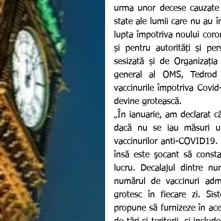
urma unor decese cauzate a
state ale lumii care nu au î
lupta împotriva noului coron
și pentru autorități și pe
sesizată și de Organizația
general al OMS, Tedrod A
vaccinurile împotriva Covid-
devine grotească. 
„În ianuarie, am declarat c
dacă nu se iau măsuri urg
vaccinurilor anti-COVID19. 
însă este şocant să consta
lucru. Decalajul dintre nu
numărul de vaccinuri admi
grotesc în fiecare zi. Si
propune să furnizeze în ac