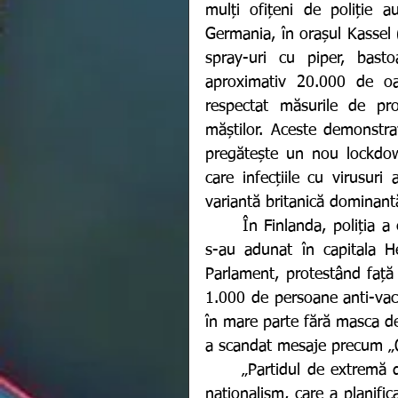
mulți ofițeni de poliție a
Germania, în orașul Kassel (
spray-uri cu piper, bast
aproximativ 20.000 de oam
respectat măsurile de prot
măștilor. Aceste demonstra
pregătește un nou lockdown,
care infecțiile cu virusur
variantă britanică dominant
	În Finlanda, poliția a estimat că aproximatov 400 de persoane fără măști 
s-au adunat în capitala He
Parlament, protestând față 
1.000 de persoane anti-vacc
în mare parte fără masca de 
a scandat mesaje precum „Opr
	„Partidul de extremă dreapta AUR a susținut puternic o mișcare legată de 
naționalism, care a planific