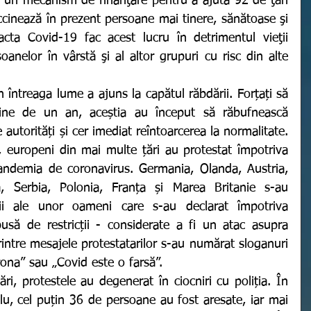
lude un mecanism de finanţare pentru a ajuta 92 de ţări 
ccinează în prezent persoane mai tinere, sănătoase şi 
cta Covid-19 fac acest lucru în detrimentul vieţii 
soanelor în vârstă şi al altor grupuri cu risc din alte 
ine de un an, aceștia au început să răbufnească 
autorități și cer imediat reîntoarcerea la normalitate. 
, europeni din mai multe țări au protestat împotriva 
pandemia de coronavirus. Germania, Olanda, Austria, 
a, Serbia, Polonia, Franța și Marea Britanie s-au 
ii ale unor oameni care s-au declarat împotriva 
pusă de restricții - considerate a fi un atac asupra 
rintre mesajele protestatarilor s-au numărat sloganuri 
ona” sau „Covid este o farsă”. 
u, cel puțin 36 de persoane au fost aresate, iar mai 