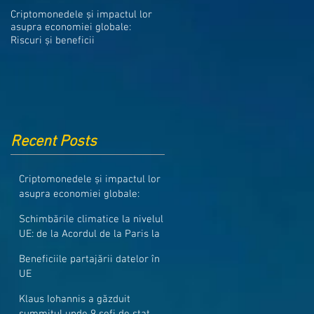
Medicamentele din Romania, cel
Criptomonedele și impactul lor
mai ieftine din intreaga UE
asupra economiei globale:
Riscuri și beneficii
Recent Posts
Criptomonedele și impactul lor
asupra economiei globale:
Riscuri și beneficii
Schimbările climatice la nivelul
UE: de la Acordul de la Paris la
pachetul Fit for 55
Beneficiile partajării datelor în
UE
Klaus Iohannis a găzduit
summitul unde 9 șefi de stat