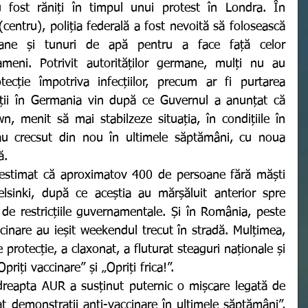
u fost răniți în timpul unui protest în Londra. În 
centru), poliția federală a fost nevoită să folosească 
oane și tunuri de apă pentru a face față celor 
eni. Potrivit autorităților germane, mulți nu au 
ecție împotriva infecțiilor, precum ar fi purtarea 
ții în Germania vin după ce Guvernul a anunțat că 
 menit să mai stabilzeze situația, în condițiile în 
i au crecsut din nou în ultimele săptămâni, cu noua 
ă. 
lsinki, după ce aceștia au mărșăluit anterior spre 
de restricțiile guvernamentale. Și în România, peste 
inare au ieșit weekendul trecut în stradă. Mulțimea, 
protecție, a claxonat, a fluturat steaguri naționale și 
iți vaccinare” și „Opriți frica!”. 
at demonstrații anti-vaccinare în ultimele săptămâni”, 