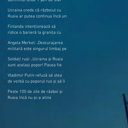
cer mai mulți soldați NATO la
Ucraina crede că războiul cu
granițe
Rusia ar putea continua încă un
an
Finlanda intenționează să
ridice o barieră la granița cu
Rusia
Angela Merkel: „Descurajarea
militară este singurul limbaj pe
care Putin îl înţelege”
Soldați ruși: „Ucraina și Rusia
sunt același popor! Pacea fie
cu voi, frați și surori”
Vladimir Putin refuză să stea
de vorbă cu poporul rus și să îi
răspundă la întrebări
Peste 100 de zile de război și
Rusia încă nu și-a atins
obiectivele sale militare
majore