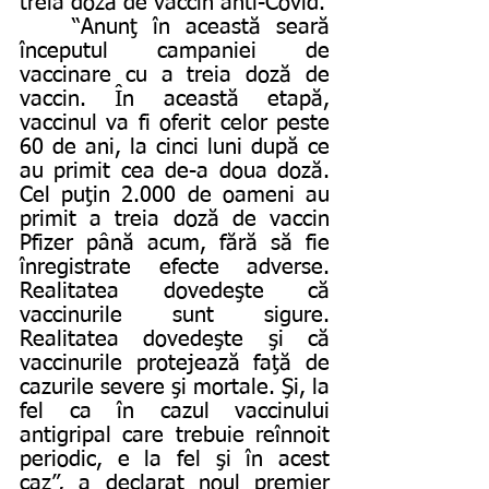
treia doză de vaccin anti-Covid. 
	“Anunţ în această seară 
începutul campaniei de 
vaccinare cu a treia doză de 
vaccin. În această etapă, 
vaccinul va fi oferit celor peste 
60 de ani, la cinci luni după ce 
au primit cea de-a doua doză. 
Cel puţin 2.000 de oameni au 
primit a treia doză de vaccin 
Pfizer până acum, fără să fie 
înregistrate efecte adverse. 
Realitatea dovedeşte că 
vaccinurile sunt sigure. 
Realitatea dovedeşte şi că 
vaccinurile protejează faţă de 
cazurile severe şi mortale. Şi, la 
fel ca în cazul vaccinului 
antigripal care trebuie reînnoit 
periodic, e la fel şi în acest 
caz”, a declarat noul premier 