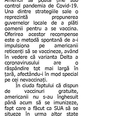
Americii să poată ține sub 
control pandemia de Covid-19. 
Una dintre strategiile sale o 
reprezintă propunerea 
guvernelor locale de a plăti 
oamenii pentru a se vaccina. 
Oferirea acestor recompense 
este o metodă spontană de a-i 
impulsiona pe americanii 
reticenți să se vaccineze, având 
în vedere că varianta Delta a 
coronavirusului are o 
răspândire tot mai largă în 
țară, afectându-i în mod special 
pe cei nevaccinați. 
	În ciuda faptului că dispun 
de vaccinuri gratuite, 
americanii nu s-au înghesuit 
până acum să se imunizeze, 
fapt care a făcut ca SUA să se 
situeze în urma altor state 