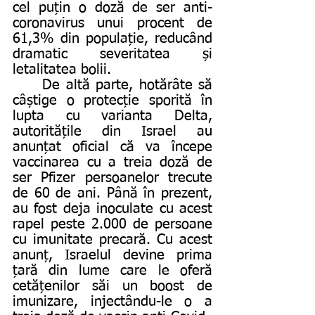
cel puțin o doză de ser anti-
coronavirus unui procent de 
61,3% din populație, reducând 
dramatic severitatea și 
letalitatea bolii. 
	De altă parte, hotărâte să 
câștige o protecție sporită în 
lupta cu varianta Delta, 
autoritățile din Israel au 
anunțat oficial că va începe 
vaccinarea cu a treia doză de 
ser Pfizer persoanelor trecute 
de 60 de ani. Până în prezent, 
au fost deja inoculate cu acest 
rapel peste 2.000 de persoane 
cu imunitate precară. Cu acest 
anunț, Israelul devine prima 
țară din lume care le oferă 
cetățenilor săi un boost de 
imunizare, injectându-le o a 