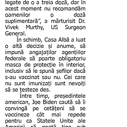
legate de o a treia doză, dar în 
acest moment nu recomandăm 
oamenilor o doză 
suplimentară”, a mărturisit Dr. 
Vivek Murthy, US Surgeon 
General. 
	În schimb, Casa Albă a luat 
o altă decizie și anume, să 
impună angajaților agențiilor 
federale să poarte obligatoriu 
masca de protecție în interior, 
inclusiv să le spună șefilor dacă 
s-au vaccinat sau nu. Cei care 
nu sunt imunizați sunt nevoiți 
să se testeze des. 
	Între timp, președintele 
american, Joe Biden caută să îi 
convingă pe cetățeni să se 
vaccineze cât mai repede 
pentru ca Statele Unite ale 