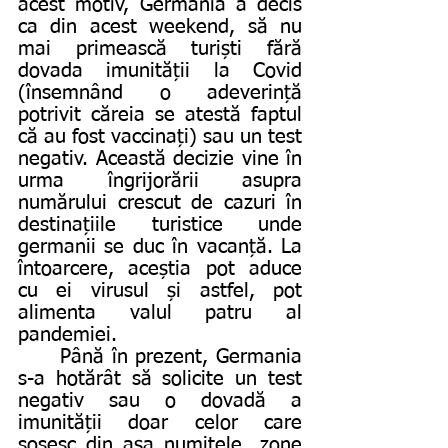
acest motiv, Germania a decis 
ca din acest weekend, să nu 
mai primească turiști fără 
dovada imunității la Covid 
(însemnând o adeverință 
potrivit căreia se atestă faptul 
că au fost vaccinați) sau un test 
negativ. Această decizie vine în 
urma îngrijorării asupra 
numărului crescut de cazuri în 
destinațiile turistice unde 
germanii se duc în vacanță. La 
întoarcere, aceștia pot aduce 
cu ei virusul și astfel, pot 
alimenta valul patru al 
pandemiei. 
	Până în prezent, Germania 
s-a hotărât să solicite un test 
negativ sau o dovadă a 
imunității doar celor care 
sosesc din așa numitele „zone 