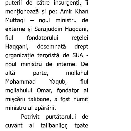
puterii de către insurgenți, îi 
menționează și pe: 
Amir Khan 
Muttaqi – noul ministru de 
externe și Sarajuddin Haqqani, 
fiul fondatorului reţelei 
Haqqani, desemnată drept 
organizaţie teroristă de SUA - 
noul ministru de interne. De 
altă parte, mollahul 
Mohammad Yaqub, fiul 
mollahului Omar, fondator al 
mişcării talibane, a fost numit 
ministru al apărării.
	Potrivit 
purtătorului de 
cuvânt al talibanilor, t
oate 