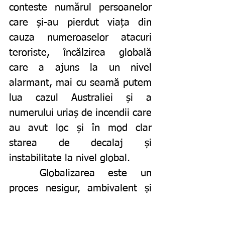
conteste numărul persoanelor 
care și-au pierdut viața din 
cauza numeroaselor atacuri 
teroriste, încălzirea globală 
care a ajuns la un nivel 
alarmant, mai cu seamă putem 
lua cazul Australiei și a 
numerului uriaș de incendii care 
au avut loc și în mod clar 
starea de decalaj și 
instabilitate la nivel global. 
	Globalizarea este un 
proces nesigur, ambivalent și 
chiar contradictoriu deoarece 
nimeni și nimic nu poate sta în 