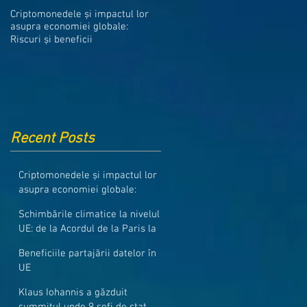
Medicamentele din Romania, cel
Criptomonedele și impactul lor
mai ieftine din intreaga UE
asupra economiei globale:
Riscuri și beneficii
Recent Posts
Criptomonedele și impactul lor
asupra economiei globale:
Riscuri și beneficii
Schimbările climatice la nivelul
UE: de la Acordul de la Paris la
pachetul Fit for 55
Beneficiile partajării datelor în
UE
Klaus Iohannis a găzduit
summitul unde 9 șefi de stat