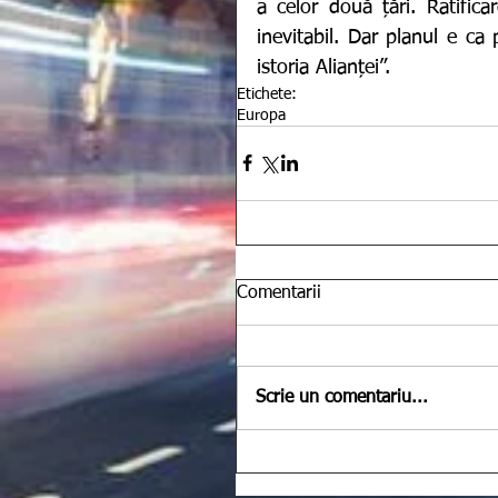
a celor două țări. Ratific
inevitabil. Dar planul e ca
istoria Alianței”.
Etichete:
Europa
Comentarii
Scrie un comentariu...