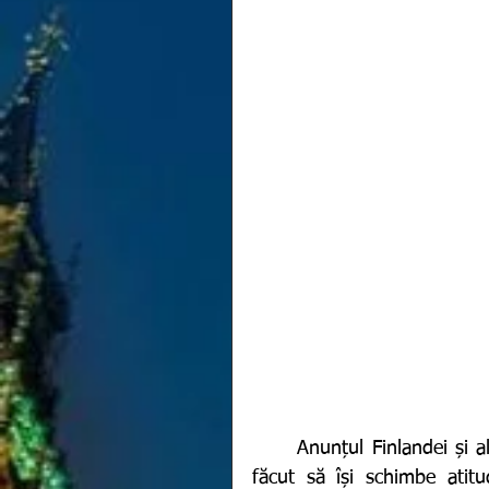
	Anunțul Finlandei și al Suediei conform cărora invazia rusă în Ucraina le-a 
făcut să își schimbe atitu