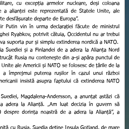
itare, cu excepția armelor nucleare, deși coloana 
re a alianței este reprezentată de Statele Unite, ale 
rte desfășurate departe de Europa”. 
hei Ryabkov, potrivit cătuia, Occidentul nu ar trebui 
a va suporta pur și simplu extinderea nordică a NATO.
întrucât Rusia nu contenește din a-și apăra punctul de 
Unite ale Americii și NATO se folosesc de țările de la 
 a împrejmui puterea rușilor în cazul unui război 
ericanii insistă asupra faptului că extinderea NATO 
a adera la Alianță. „Am luat decizia în guvern să 
 despre dorința noastră de a adera la Alianță”, a 