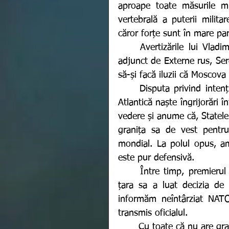
aproape toate măsurile mil
vertebrală a puterii milita
căror forțe sunt în mare pa
	Avertizările lui Vladimir Putin vin în urma declarației făcute de ministrul 
adjunct de Externe rus, Serg
să-și facă iluzii că Moscov
	Disputa privind intenția Suediei și a Finlandei de a adera la Alianța Nord 
Atlantică naște îngrijorări 
vedere și anume că, Statele 
granița sa de vest pentru
mondial. La polul opus, am
este pur defensivă. 
	Între timp, premierul Suediei, Magdalena-Andersson, a anunțat astăzi că 
țara sa a luat decizia de 
informăm neîntârziat NATO
transmis oficialul. 
	Cu toate că nu are graniță cu Rusia, Suedia deține Insula Gotland, de mare 