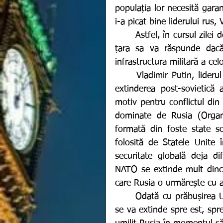
populația lor necesită garan
i-a picat bine liderului rus, 
	Astfel, în cursul zilei de astăzi, președintele Rusiei a avertizat Occidentul că 
țara sa va răspunde dacă 
infrastructura militară a cel
 	Vladimir Putin, liderul Rusiei încă din 1999, a declarat în repetate rânduri 
extinderea post-sovietică 
motiv pentru conflictul din U
dominate de Rusia (Organiz
formată din foste state so
folosită de Statele Unite 
securitate globală deja dif
NATO se extinde mult dincol
care Rusia o urmărește cu a
	Odată cu prăbușirea Uniunii Sovietice, au fost date asigurări că alianța nu 
se va extinde spre est, spr