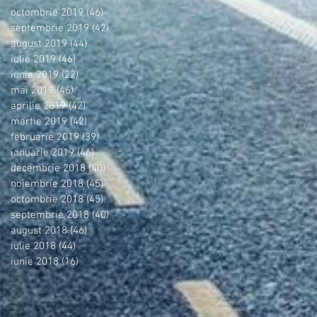
octombrie 2019
(46)
46 postări
septembrie 2019
(42)
42 postări
august 2019
(44)
44 postări
iulie 2019
(46)
46 postări
iunie 2019
(22)
22 postări
mai 2019
(46)
46 postări
aprilie 2019
(42)
42 postări
martie 2019
(42)
42 postări
februarie 2019
(39)
39 postări
ianuarie 2019
(46)
46 postări
decembrie 2018
(40)
40 postări
noiembrie 2018
(45)
45 postări
octombrie 2018
(45)
45 postări
septembrie 2018
(40)
40 postări
august 2018
(46)
46 postări
iulie 2018
(44)
44 postări
iunie 2018
(16)
16 postări