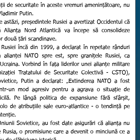
ții de securitate în aceste vremuri amenințătoare, nu 
Vladimir Putin. 
Alianța Nord Atlantică va începe să consolideze 
or două țări scandinave. 
a alianței NATO spre est, spre granițele Rusiei, ca 
craina. Vorbind în fața liderilor unei alianțe militare 
ației Tratatului de Securitate Colectivă - CSTO), 
vietice, Putin a declarat: „Extinderea NATO a fost 
într-un mod agresiv pentru a agrava o situație de 
icilă. Pe lângă politica de expansiune fără sfârșit, 
o de atribuțiile sale euro-atlantice - o tendință pe 
tenție.
e Rusia, o promisiune care a devenit o minciună ce a 