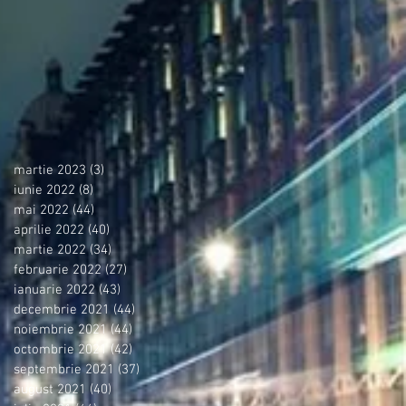
martie 2023
(3)
3 postări
iunie 2022
(8)
8 postări
mai 2022
(44)
44 postări
aprilie 2022
(40)
40 postări
martie 2022
(34)
34 postări
februarie 2022
(27)
27 postări
ianuarie 2022
(43)
43 postări
decembrie 2021
(44)
44 postări
noiembrie 2021
(44)
44 postări
octombrie 2021
(42)
42 postări
septembrie 2021
(37)
37 postări
august 2021
(40)
40 postări