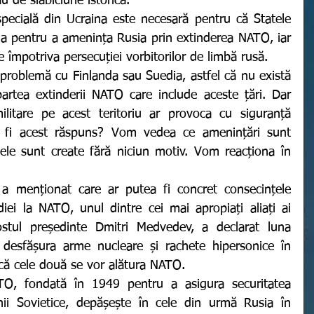
 de slăbiciune istorică.
a pentru a amenința Rusia prin extinderea NATO, iar 
 împotriva persecuției vorbitorilor de limbă rusă.
artea extinderii NATO care include aceste țări. Dar 
militare pe acest teritoriu ar provoca cu siguranță 
 fi acest răspuns? Vom vedea ce amenințări sunt 
ele sunt create fără niciun motiv. Vom reacționa în 
diei la NATO, unul dintre cei mai apropiați aliați ai 
ostul președinte Dmitri Medvedev, a declarat luna 
desfășura arme nucleare și rachete hipersonice în 
că cele două se vor alătura NATO.
ii Sovietice, depășește în cele din urmă Rusia în 