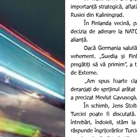
importanță strategică, afla
Rusiei din Kaliningrad.
	În Finlanda vecină, parlamentul e așteptat să aprobe în zilele următoare 
decizia de aderare la NATO
alianță.
  	Dacă Germania salută decizia celor două țări scandinave, Turcia se opune 
vehement. „Suedia și Fin
pregătiți să vă primim”, a 
de Externe. 
	„Am spus foarte clar, atașând și documente doveditoare, că suntem 
deranjați de sprijinul arătat
a precizat Mevlut Cavusoglu
	În schimb, Jens Stoltenberg, secretar general NATO a declarat că poziția 
Turciei poate fi discutată
întrebări, îndoieli, stăm 
răspunde îngrijorărilor Turci