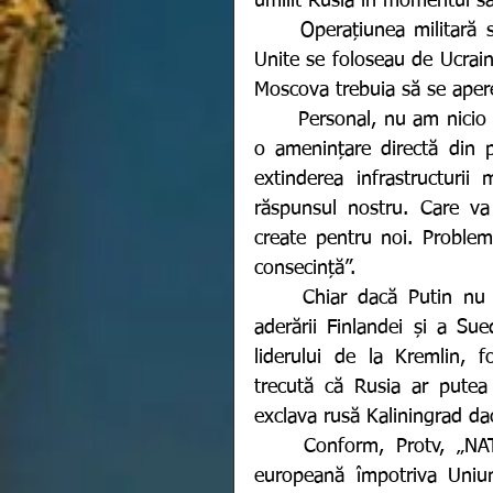
umilit Rusia în momentul său
	Operațiunea militară specială din Ucraina este necesară pentru că Statele 
Unite se foloseau de Ucrain
Moscova trebuia să se apere
	Personal, nu am nicio problemă cu Finlanda sau Suedia, astfel că nu există 
o amenințare directă din p
extinderea infrastructurii 
răspunsul nostru. Care va
create pentru noi. Problem
consecință”.
	Chiar dacă Putin nu a menționat care ar putea fi concret consecințele 
aderării Finlandei și a Sue
liderului de la Kremlin, f
trecută că Rusia ar putea 
exclava rusă Kaliningrad da
	Conform, Protv, „NATO, fondată în 1949 pentru a asigura securitatea 
europeană împotriva Uniun