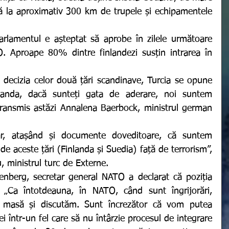
tă la aproximativ 300 km de trupele și echipamentele 
. Aproape 80% dintre finlandezi susțin intrarea în 
landa, dacă sunteți gata de aderare, noi suntem 
transmis astăzi Annalena Baerbock, ministrul german 
 de aceste țări (Finlanda și Suedia) față de terrorism”, 
, ministrul turc de Externe. 
. „Ca întotdeauna, în NATO, când sunt îngrijorări, 
la masă și discutăm. Sunt încrezător că vom putea 
ei într-un fel care să nu întârzie procesul de integrare 