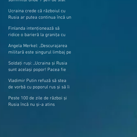
cer mai mulți soldați NATO la
Ucraina crede că războiul cu
granițe
Rusia ar putea continua încă un
an
Finlanda intenționează să
ridice o barieră la granița cu
Rusia
Angela Merkel: „Descurajarea
militară este singurul limbaj pe
care Putin îl înţelege”
Soldați ruși: „Ucraina și Rusia
sunt același popor! Pacea fie
cu voi, frați și surori”
Vladimir Putin refuză să stea
de vorbă cu poporul rus și să îi
răspundă la întrebări
Peste 100 de zile de război și
Rusia încă nu și-a atins
obiectivele sale militare
majore