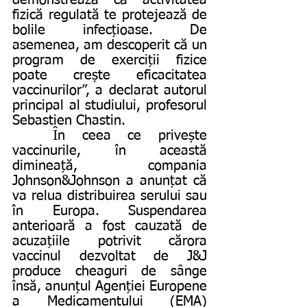
demonstrează că activitatea 
fizică regulată te protejează de 
bolile infecțioase. De 
asemenea, am descoperit că un 
program de exerciții fizice 
poate crește eficacitatea 
vaccinurilor”, a declarat autorul 
principal al studiului, profesorul 
Sebastien Chastin.
	În ceea ce privește 
vaccinurile, în această 
dimineață, compania 
Johnson&Johnson a anunțat că 
va relua distribuirea serului sau 
în Europa. Suspendarea 
anterioară a fost cauzată de 
acuzațiile potrivit cărora 
vaccinul dezvoltat de J&J 
produce cheaguri de sânge 
însă, anunțul Agenției Europene 
a Medicamentului (EMA) 