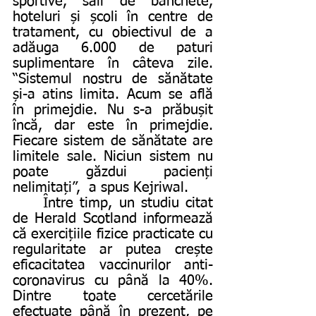
sportive, săli de banchete, 
hoteluri și școli în centre de 
tratament, cu obiectivul de a 
adăuga 6.000 de paturi 
suplimentare în câteva zile. 
“Sistemul nostru de sănătate 
și-a atins limita. Acum se află 
în primejdie. Nu s-a prăbușit 
încă, dar este în primejdie. 
Fiecare sistem de sănătate are 
limitele sale. Niciun sistem nu 
poate găzdui pacienți 
nelimitați”,  a spus Kejriwal.
	Între timp, un studiu citat 
de Herald Scotland informează 
că exercițiile fizice practicate cu 
regularitate ar putea crește 
eficacitatea vaccinurilor anti-
coronavirus cu până la 40%. 
Dintre toate cercetările 
efectuate până în prezent, pe 