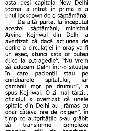
asta deși capitala New Delhi 
tocmai a intrat în prima zi a 
unui lockdown de o săptămână.
	De altă parte, la începutul 
acestei săptămâni, ministrul 
Arvind Kejriwal din Delhi a 
avertizat că dacă acțiunea de 
oprire a circulației în oraș va fi 
un eșec, atunci asta ar putea 
duce la o„tragedie”. “Nu vrem 
să aducem Delhi într-o situație 
în care pacienții stau pe 
coridoarele spitalului, iar 
oamenii mor pe drumuri”, a 
spus Kejriwal. O zi mai târziu, 
oficialul a avertizat că unele 
spitale din Delhi au „rămas cu 
doar câteva ore de oxigen”, în 
timp ce autoritățile s-au grăbit 
să transforme complexe 