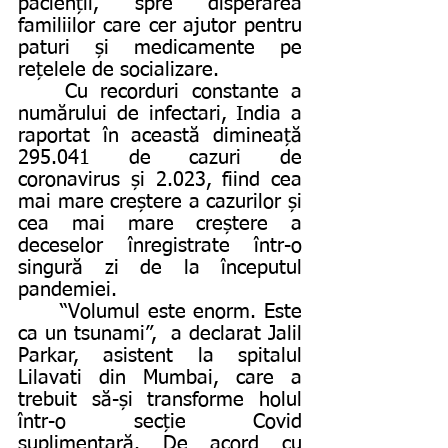
pacienții, spre disperarea 
familiilor care cer ajutor pentru 
paturi și medicamente pe 
rețelele de socializare. 
	Cu recorduri constante a 
numărului de infectari, India a 
raportat în această dimineață 
295.041 de cazuri de 
coronavirus și 2.023, fiind cea 
mai mare creștere a cazurilor și 
cea mai mare creștere a 
deceselor înregistrate într-o 
singură zi de la începutul 
pandemiei. 
	“Volumul este enorm. Este 
ca un tsunami”,  a declarat Jalil 
Parkar, asistent la spitalul 
Lilavati din Mumbai, care a 
trebuit să-și transforme holul 
într-o secție Covid 
suplimentară. De acord cu 