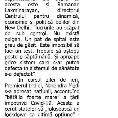
acesta este și Ramanan 
Laxminarayan, directorul 
Centrului pentru dinamică, 
economie și politică bolilor din 
New Delhi: ”lucrurile au scăpat 
de sub control. Nu există 
oxigen. Un pat de spital este 
greu de găsit. Este imposibil să 
faci un test. Trebuie să aștepți 
peste o săptămână. Și aproape 
orice sistem care s-ar putea 
defecta în sistemul de sănătate 
s-a defectat”. 
	În cursul zilei de ieri, 
Premierul Indiei, Narendra Modi 
s-a adresat națiunii, accentuînd 
”bătălia foarte mare” a țării 
împotriva Covid-19. Acesta a 
cerut statelor să „folosească un 
lockdown ca ultimă opțiune” - 