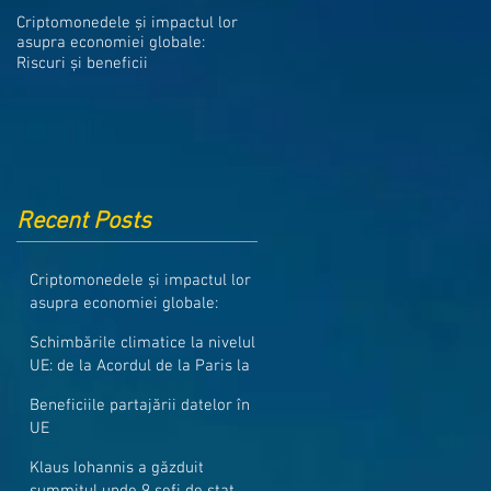
Medicamentele din Romania, cel
Criptomonedele și impactul lor
mai ieftine din intreaga UE
asupra economiei globale:
Riscuri și beneficii
Recent Posts
Criptomonedele și impactul lor
asupra economiei globale:
Riscuri și beneficii
Schimbările climatice la nivelul
UE: de la Acordul de la Paris la
pachetul Fit for 55
Beneficiile partajării datelor în
UE
Klaus Iohannis a găzduit
summitul unde 9 șefi de stat