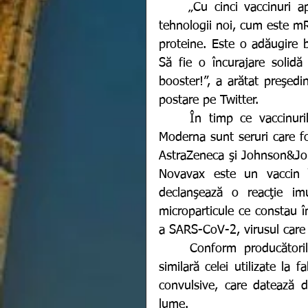
	„Cu cinci vaccinuri aprobate, UE are un portofoliu variat, bazat atât pe 
tehnologii noi, cum este mR
proteine. Este o adăugire b
Să fie o încurajare solidă
booster!”, a arătat preşedi
postare pe Twitter. 
	În timp ce vaccinurile anti-COVID-19 dezvoltate de Pfizer-BioNTech şi 
Moderna sunt seruri care f
AstraZeneca şi Johnson&John
Novavax este un vaccin “
declanşează o reacţie imu
microparticule ce constau î
a SARS-CoV-2, virusul care
	Conform producătorilor, tehnologia folosită de compania Novavax este 
similară celei utilizate la f
convulsive, care datează de
lume.