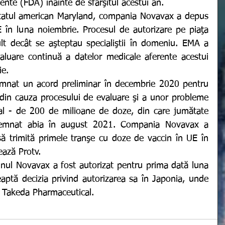
nte (FDA) înainte de sfârşitul acestui an.
 în luna noiembrie. Procesul de autorizare pe piaţa 
 decât se aşteptau specialiştii în domeniu. EMA a 
luare continuă a datelor medicale aferente acestui 
ie.
r din cauza procesului de evaluare şi a unor probleme 
nal - de 200 de milioane de doze, din care jumătate 
semnat abia în august 2021. Compania Novavax a 
ă trimită primele tranşe cu doze de vaccin în UE în 
ează Protv. 
eaptă decizia privind autorizarea sa în Japonia, unde 
de Takeda Pharmaceutical.