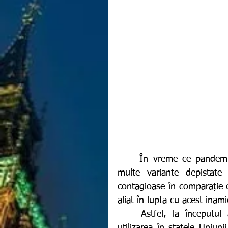
	În vreme ce pandemia de coronavirus este intens susținută de tot mai 
multe variante depistate 
contagioase în comparație c
aliat în lupta cu acest inamic
	Astfel, la începutul acestei sîptămâni, Comisia Europeană a autorizat 
utilizarea în statele Uniun