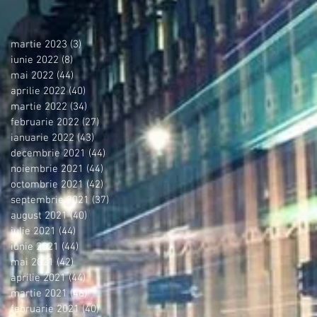
martie 2023
(3)
3 postări
iunie 2022
(8)
8 postări
mai 2022
(44)
44 postări
aprilie 2022
(40)
40 postări
martie 2022
(34)
34 postări
februarie 2022
(27)
27 postări
ianuarie 2022
(43)
43 postări
decembrie 2021
(44)
44 postări
noiembrie 2021
(44)
44 postări
octombrie 2021
(42)
42 postări
septembrie 2021
(37)
37 postări
august 2021
(40)
40 postări
iulie 2021
(44)
44 postări
iunie 2021
(44)
44 postări
mai 2021
(42)
42 postări
aprilie 2021
(44)
44 postări
martie 2021
(46)
46 postări
februarie 2021
(40)
40 postări