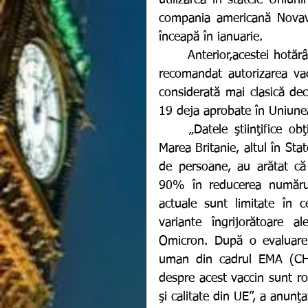
compania americană Novava
înceapă în ianuarie.
	Anterior,acestei hotărâri, Agenţia Europeană pentru Medicamente (EMA) a 
recomandat autorizarea vac
considerată mai clasică dec
19 deja aprobate în Uniun
	„Datele ştiinţifice obţinute din două studii de mare amploare - unul în 
Marea Britanie, altul în Sta
de persoane, au arătat că 
90% în reducerea numărulu
actuale sunt limitate în c
variante îngrijorătoare al
Omicron. După o evaluare
uman din cadrul EMA (CHMP
despre acest vaccin sunt robu
şi calitate din UE”, a anun