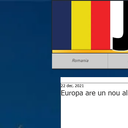
Romania
22 dec. 2021
Europa are un nou ali