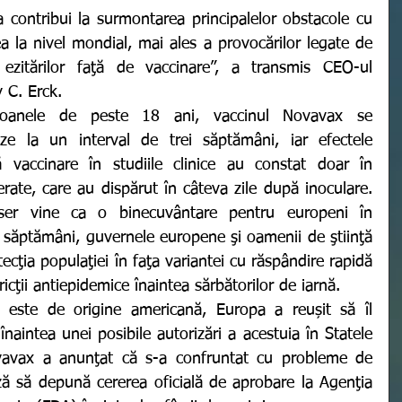
a la nivel mondial, mai ales a provocărilor legate de 
 ezitărilor faţă de vaccinare”, a transmis CEO-ul 
 C. Erck. 
e la un interval de trei săptămâni, iar efectele 
vaccinare în studiile clinice au constat doar în 
te, care au dispărut în câteva zile după inoculare. 
 ser vine ca o binecuvântare pentru europeni în 
le săptămâni, guvernele europene şi oamenii de ştiinţă 
ecţia populaţiei în faţa variantei cu răspândire rapidă 
cţii antiepidemice înaintea sărbătorilor de iarnă.
înaintea unei posibile autorizări a acestuia în Statele 
avax a anunţat că s-a confruntat cu probleme de 
ză să depună cererea oficială de aprobare la Agenţia 