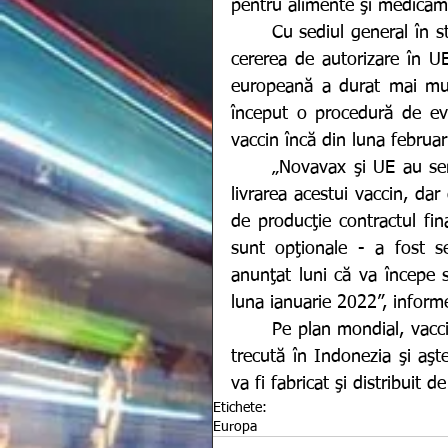
pentru alimente şi medicame
	Cu sediul general în statul american Maryland, compania Novavax a depus 
cererea de autorizare în UE
europeană a durat mai mult
început o procedură de eva
vaccin încă din luna februar
	„Novavax şi UE au semnat un acord preliminar în decembrie 2020 pentru 
livrarea acestui vaccin, da
de producţie contractul fi
sunt opţionale - a fost 
anunţat luni că va începe s
luna ianuarie 2022”, inform
	Pe plan mondial, vaccinul Novavax a fost autorizat pentru prima dată luna 
trecută în Indonezia şi aşt
va fi fabricat şi distribuit 
Etichete:
Europa