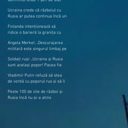
cer mai mulți soldați NATO la
Ucraina crede că războiul cu
granițe
Rusia ar putea continua încă un
an
Finlanda intenționează să
ridice o barieră la granița cu
Rusia
Angela Merkel: „Descurajarea
militară este singurul limbaj pe
care Putin îl înţelege”
Soldați ruși: „Ucraina și Rusia
sunt același popor! Pacea fie
cu voi, frați și surori”
Vladimir Putin refuză să stea
de vorbă cu poporul rus și să îi
răspundă la întrebări
Peste 100 de zile de război și
Rusia încă nu și-a atins
obiectivele sale militare
majore