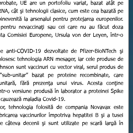
NA, cât şi tehnologii clasice, cum este cea bazată pe 
inevenită la arsenalul pentru protejarea europenilor. 
 pentru nevaccinaţi sau cei care nu au făcut doza 
nta Comisiei Europene, Ursula von der Leyen, într-o 
olosesc tehnologia ARN mesager, iar cele produse de 
son sunt vaccinuri cu vector viral, serul produs de 
sub-unitar” bazat pe proteine recombinate, care 
nitară, fără prezenţa unui virus. Acesta conţine 
ntr-o versiune produsă în laborator a proteinei Spike 
 cauzează maladia Covid-19. 
abricarea vaccinurilor împotriva hepatitei B şi a tusei 
 câteva decenii şi sunt utilizate pe scară largă în 