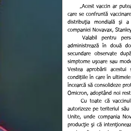
	„Acest vaccin ar putea contribui la surmontarea principalelor obstacole cu 
care se confruntă vaccinare
distribuţia mondială şi a
companiei Novavax, Stanley
	Valabil pentru persoanele de peste 18 ani, vaccinul Novavax se 
administrează în două doz
secundare observate după 
simptome uşoare sau modera
Vestea aprobării acestui
condițiile în care în ultime
încearcă să consolideze prot
Omicron, adoptând noi restri
	Cu toate că vaccinul este de origine americană, Europa a reușit să îl 
autorizeze pe teriteriul său 
Unite, unde compania Nov
producţie şi că intenţionea