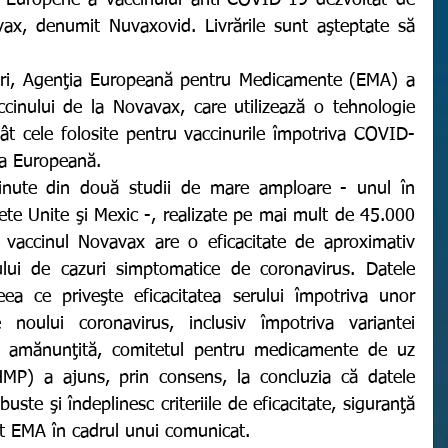
x, denumit Nuvaxovid. Livrările sunt aşteptate să 
cinului de la Novavax, care utilizează o tehnologie 
ât cele folosite pentru vaccinurile împotriva COVID-
ea Europeană.
tete Unite şi Mexic -, realizate pe mai mult de 45.000 
vaccinul Novavax are o eficacitate de aproximativ 
i de cazuri simptomatice de coronavirus. Datele 
eea ce priveşte eficacitatea serului împotriva unor 
e noului coronavirus, inclusiv împotriva variantei 
 amănunţită, comitetul pentru medicamente de uz 
) a ajuns, prin consens, la concluzia că datele 
ste şi îndeplinesc criteriile de eficacitate, siguranţă 
ţat EMA în cadrul unui comunicat.