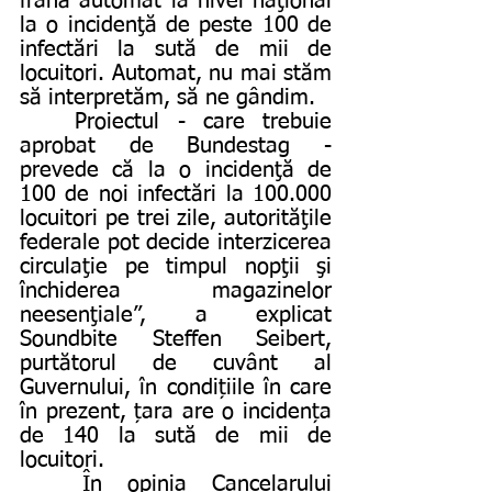
frână automat la nivel naţional 
la o incidenţă de peste 100 de 
infectări la sută de mii de 
locuitori. Automat, nu mai stăm 
să interpretăm, să ne gândim.
	Proiectul - care trebuie 
aprobat de Bundestag - 
prevede că la o incidenţă de 
100 de noi infectări la 100.000 
locuitori pe trei zile, autorităţile 
federale pot decide interzicerea 
circulaţie pe timpul nopţii şi 
închiderea magazinelor 
neesenţiale”, a explicat 
Soundbite Steffen Seibert, 
purtătorul de cuvânt al 
Guvernului, în condițiile în care 
în prezent, țara are o incidența 
de 140 la sută de mii de 
locuitori. 
	În opinia Cancelarului 