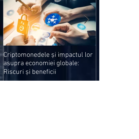
Medicamentele
Criptomonedele și impactul lor
cele mai ieftin
asupra economiei globale:
Riscuri și beneficii
Recent Posts
Criptomonedele și impactul lor asupra
economiei globale: Riscuri și beneficii