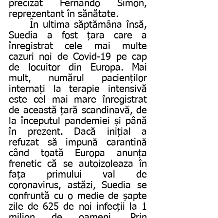
precizat Fernando Simón, 
reprezentant în sănătate. 
	În ultima săptămâna însă, 
Suedia a fost țara care a 
înregistrat cele mai multe 
cazuri noi de Covid-19 pe cap 
de locuitor din Europa. Mai 
mult, numărul pacienților 
internați la terapie intensivă 
este cel mai mare înregistrat 
de această țară scandinavă, de 
la începutul pandemiei și până 
în prezent. Dacă inițial a 
refuzat să impună carantină 
când toată Europa anunța 
frenetic că se autoizoleaza în 
fața primului val de 
coronavirus, astăzi, Suedia se 
confruntă cu o medie de șapte 
zile de 625 de noi infecții la 1 
milion de oameni. Prin 