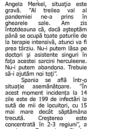
Angela Merkel, situaţia este 
gravă. ”Al treilea val al 
pandemiei ne-a prins în 
ghearele sale. Am zis 
întotdeauna că, dacă aşteptăm 
până se ocupă toate paturile de 
la terapie intensivă, atunci va fi 
prea târziu. Nu-i putem lăsa pe 
doctori şi asistente singuri în 
faţa acestei sarcini herculeene. 
Nu-i putem abandona. Trebuie 
să-i ajutăm noi toţi”.
	Spania se află într-o 
situație asemănătoare. ”În 
acest moment incidența la 14 
zile este de 199 de infectări la 
sută de mii de locuitori, cu 15 
mai mare decât săptămâna 
trecută. Creşterea este 
concentrată în 2-3 regiuni”, a 