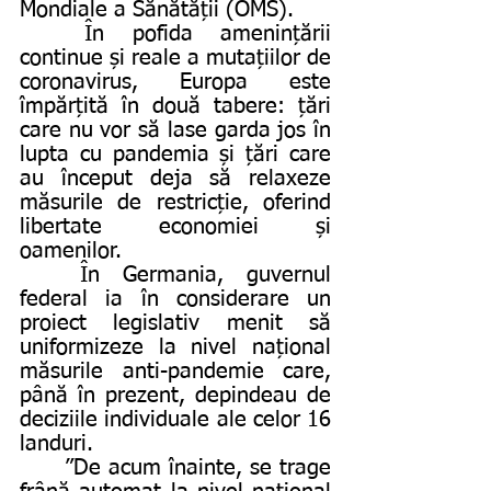
Mondiale a Sănătății (OMS). 
	În pofida amenințării 
continue și reale a mutațiilor de 
coronavirus, Europa este 
împărțită în două tabere: țări 
care nu vor să lase garda jos în 
lupta cu pandemia și țări care 
au început deja să relaxeze 
măsurile de restricție, oferind 
libertate economiei și 
oamenilor. 
	În Germania, guvernul 
federal ia în considerare un 
proiect legislativ menit să 
uniformizeze la nivel național 
măsurile anti-pandemie care, 
până în prezent, depindeau de 
deciziile individuale ale celor 16 
landuri. 
	”De acum înainte, se trage 