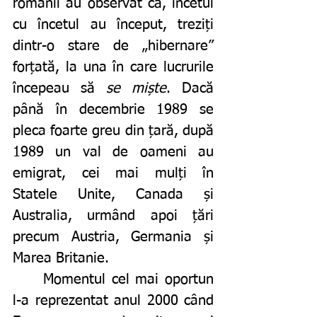
românii au observat că, încetul 
cu încetul au început, treziți 
dintr-o stare de „hibernare” 
forțată, la una în care lucrurile 
începeau să 
se miște
. Dacă 
până în decembrie 1989 se 
pleca foarte greu din țară, după 
1989 un val de oameni au 
emigrat, cei mai mulți în 
Statele Unite, Canada și 
Australia, urmând apoi țări 
precum Austria, Germania și 
Marea Britanie. 
	Momentul cel mai oportun 
l-a reprezentat anul 2000 când 