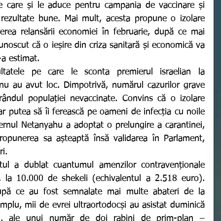
e care și le aduce pentru campania de vaccinare și 
a rezultate bune. Mai mult, acesta propune o izolare 
erea relansării economiei în februarie, după ce mai 
ecunoscut că o ieșire din criza sanitară și economică va 
a estimat. 
 nu au avut loc. Dimpotrivă, numărul cazurilor grave 
ândul populației nevaccinate. Convins că o izolare 
ar putea să îi ferească pe oameni de infecția cu noile 
ernul Netanyahu a adoptat o prelungire a carantinei, 
ropunerea sa așteaptă însă validarea în Parlament, 
i. 
i, la 10.000 de shekeli (echivalentul a 2.518 euro). 
upă ce au fost semnalate mai multe abateri de la 
emplu, mii de evrei ultraortodocși au asistat duminică 
lim, ale unui număr de doi rabini de prim-plan – 