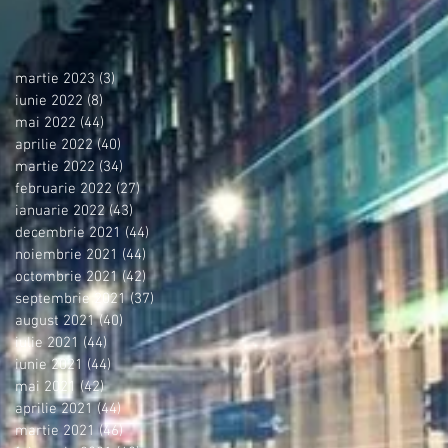
martie 2023
(3)
3 postări
iunie 2022
(8)
8 postări
mai 2022
(44)
44 postări
aprilie 2022
(40)
40 postări
martie 2022
(34)
34 postări
februarie 2022
(27)
27 postări
ianuarie 2022
(43)
43 postări
decembrie 2021
(44)
44 postări
noiembrie 2021
(44)
44 postări
octombrie 2021
(42)
42 postări
septembrie 2021
(37)
37 postări
august 2021
(40)
40 postări
iulie 2021
(44)
44 postări
iunie 2021
(44)
44 postări
mai 2021
(42)
42 postări
aprilie 2021
(44)
44 postări
martie 2021
(46)
46 postări