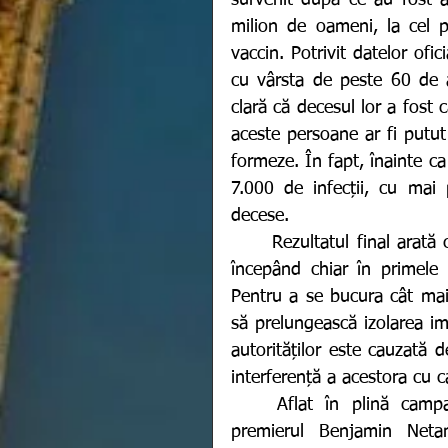
survenit după ce au fost a
milion de oameni, la cel 
vaccin. Potrivit datelor ofic
cu vârsta de peste 60 de a
clară că decesul lor a fost 
aceste persoane ar fi putut
formeze. În fapt, înainte ca 
7.000 de infecții, cu mai 
decese. 
	Rezultatul final arată că infecția și declanșarea bolii au scăzut semnificativ 
începând chiar în primele 
Pentru a se bucura cât mai 
să prelungească izolarea i
autorităților este cauzată d
interferență a acestora cu 
	Aflat în plină campanie electorală în vederea alegerilor parlamentare, 
premierul Benjamin Netan