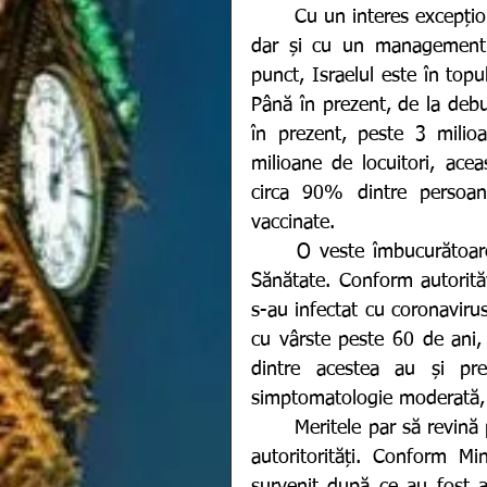
	Cu un interes excepțional în programul de imunizare împotriva coronavirus, 
dar și cu un management 
punct, Israelul este în topu
Până în prezent, de la deb
în prezent, peste 3 milio
milioane de locuitori, acea
circa 90% dintre persoan
vaccinate. 
	O veste îmbucurătoare a fost împărtășită astăzi de Ministerul israelian de 
Sănătate. Conform autorităț
s-au infectat cu coronavirus
cu vârste peste 60 de ani, 
dintre acestea au și prez
simptomatologie moderată, g
	Meritele par să revină programului de vaccinare și nu restricțiilor impuse de 
autoritorități. Conform Min