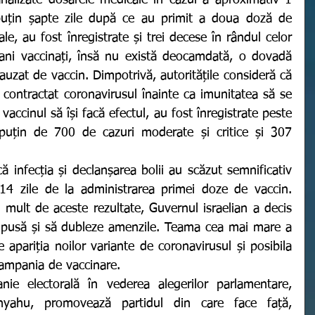
nalizate dosarele medicale în cazul a aproximativ 1 
puțin șapte zile după ce au primit a doua doză de 
iale, au fost înregistrate și trei decese în rândul celor 
ni vaccinați, însă nu există deocamdată, o dovadă 
cauzat de vaccin. Dimpotrivă, autoritățile consideră că 
 contractat coronavirusul înainte ca imunitatea să se 
vaccinul să își facă efectul, au fost înregistrate peste 
puțin de 700 de cazuri moderate și critice și 307 
14 zile de la administrarea primei doze de vaccin. 
mult de aceste rezultate, Guvernul israelian a decis 
mpusă și să dubleze amenzile. Teama cea mai mare a 
e apariția noilor variante de coronavirusul și posibila 
campania de vaccinare. 
yahu, promovează partidul din care face față, 