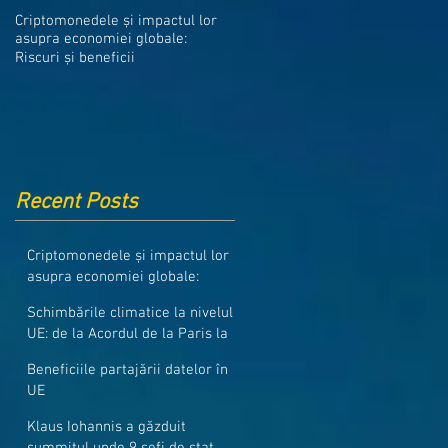
Medicamentele din Romania, cel
Criptomonedele și impactul lor
mai ieftine din intreaga UE
asupra economiei globale:
Riscuri și beneficii
Recent Posts
Criptomonedele și impactul lor
asupra economiei globale:
Riscuri și beneficii
Schimbările climatice la nivelul
UE: de la Acordul de la Paris la
pachetul Fit for 55
Beneficiile partajării datelor în
UE
Klaus Iohannis a găzduit
summitul unde 9 șefi de stat