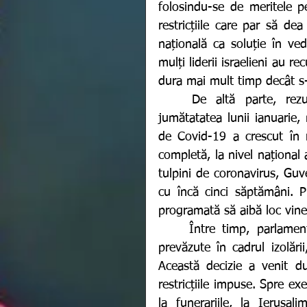
folosindu-se de meritele p
restricțiile care par să de
națională ca soluție în ved
mulți liderii israelieni au r
dura mai mult timp decât s-
	De altă parte, rezultatele pe care le sconta premierul israelian la 
jumătatatea lunii ianuarie,
de Covid-19 a crescut în r
completă, la nivel național 
tulpini de coronavirus, Guv
cu încă cinci săptămâni. P
programată să aibă loc viner
	Între timp, parlamentul a dublat cuantumul amenzilor contravenționale 
prevăzute în cadrul izolări
Această decizie a venit d
restricțiile impuse. Spre ex
la funerariile, la Ierusa