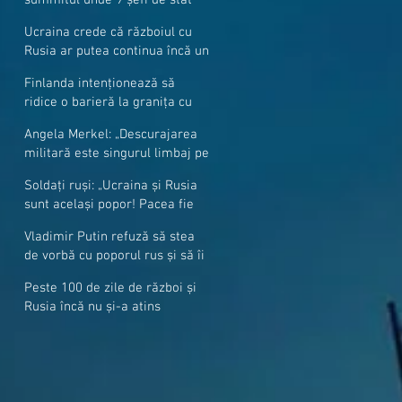
cer mai mulți soldați NATO la
Ucraina crede că războiul cu
granițe
Rusia ar putea continua încă un
an
Finlanda intenționează să
ridice o barieră la granița cu
Rusia
Angela Merkel: „Descurajarea
militară este singurul limbaj pe
care Putin îl înţelege”
Soldați ruși: „Ucraina și Rusia
sunt același popor! Pacea fie
cu voi, frați și surori”
Vladimir Putin refuză să stea
de vorbă cu poporul rus și să îi
răspundă la întrebări
Peste 100 de zile de război și
Rusia încă nu și-a atins
obiectivele sale militare
majore