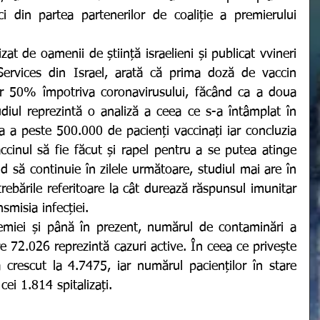
i din partea partenerilor de coaliție a premierului 
ervices din Israel, arată că prima doză de vaccin 
r 50% împotriva coronavirusului, făcând ca a doua 
udiul reprezintă o analiză a ceea ce s-a întâmplat în 
a a peste 500.000 de pacienți vaccinați iar concluzia 
inul să fie făcut și rapel pentru a se putea atinge 
 să continuie în zilele următoare, studiul mai are în 
rebările referitoare la cât durează răspunsul imunitar 
smisia infecției. 
e 72.026 reprezintă cazuri active. În ceea ce privește 
a crescut la 4.7475, iar numărul pacienților în stare 
ei 1.814 spitalizați.