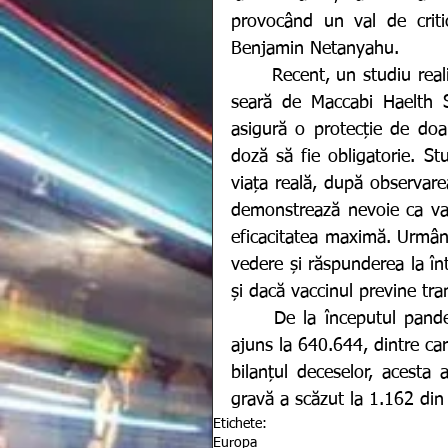
provocând un val de critic
Benjamin Netanyahu. 
	Recent, un studiu realizat de oamenii de știință israelieni și publicat vvineri 
seară de Maccabi Haelth S
asigură o protecție de doa
doză să fie obligatorie. St
viața reală, după observare
demonstrează nevoie ca vacc
eficacitatea maximă. Urmând
vedere și răspunderea la înt
și dacă vaccinul previne tran
	De la începutul pandemiei și până în prezent, numărul de contaminări a 
ajuns la 640.644, dintre car
bilanțul deceselor, acesta 
gravă a scăzut la 1.162 din c
Etichete:
Europa