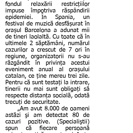
fondul relaxării restricțiilor 
impuse împotriva răspândirii 
epidemiei. În Spania, un 
festival de muzică desfășurat în 
orașul Barcelona a adunat mii 
de tineri laolaltă. Cu toate că în 
ultimele 2 săptămâni, numărul 
cazurilor a crescut de 7 ori în 
regiune, organizatorii nu s-au 
răzgândit în privința acestui 
eveniment anual al orașului 
catalan, ce ține mereu trei zile. 
Pentru că sunt testați la intrare, 
tinerii nu mai sunt obligați să 
respecte distanța socială, odată 
trecuți de securitate. 
	„Am avut 8.000 de oameni 
astăzi şi am detectat 80 de 
cazuri pozitive. (Specialiştii) 
spun că fiecare persoană 