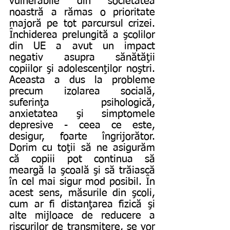
vulnerabile din societatea 
noastră a rămas o prioritate 
majoră pe tot parcursul crizei. 
Închiderea prelungită a şcolilor 
din UE a avut un impact 
negativ asupra sănătăţii 
copiilor şi adolescenţilor noştri. 
Aceasta a dus la probleme 
precum izolarea socială, 
suferinţa psihologică, 
anxietatea şi simptomele 
depresive - ceea ce este, 
desigur, foarte îngrijorător. 
Dorim cu toţii să ne asigurăm 
că copiii pot continua să 
meargă la şcoală şi să trăiască 
în cel mai sigur mod posibil. În 
acest sens, măsurile din şcoli, 
cum ar fi distanţarea fizică şi 
alte mijloace de reducere a 
riscurilor de transmitere, se vor 