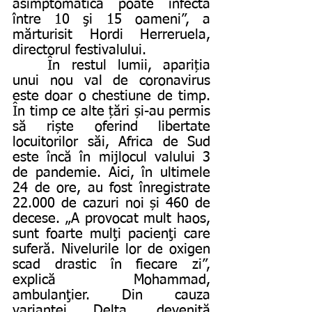
asimptomatică poate infecta 
între 10 şi 15 oameni”, a 
mărturisit Hordi Herreruela, 
directorul festivalului. 
	În restul lumii, apariția 
unui nou val de coronavirus 
este doar o chestiune de timp. 
În timp ce alte țări și-au permis 
să riște oferind libertate 
locuitorilor săi, Africa de Sud 
este încă în mijlocul valului 3 
de pandemie. Aici, în ultimele 
24 de ore, au fost înregistrate 
22.000 de cazuri noi și 460 de 
decese. „A provocat mult haos, 
sunt foarte mulţi pacienţi care 
suferă. Nivelurile lor de oxigen 
scad drastic în fiecare zi”, 
explică Mohammad, 
ambulanţier. Din cauza 
variantei Delta, devenită 