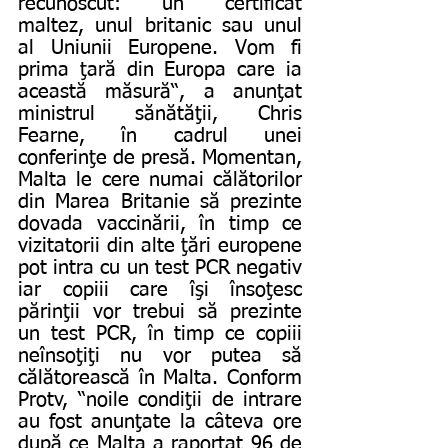
recunoscut: un certificat 
maltez, unul britanic sau unul 
al Uniunii Europene. Vom fi 
prima ţară din Europa care ia 
această măsură“, a anunţat 
ministrul sănătăţii, Chris 
Fearne, în cadrul unei 
conferinţe de presă. Momentan, 
Malta le cere numai călătorilor 
din Marea Britanie să prezinte 
dovada vaccinării, în timp ce 
vizitatorii din alte ţări europene 
pot intra cu un test PCR negativ 
iar copiii care îşi însoţesc 
părinţii vor trebui să prezinte 
un test PCR, în timp ce copiii 
neînsoţiţi nu vor putea să 
călătorească în Malta. Conform 
Protv, “noile condiţii de intrare 
au fost anunţate la câteva ore 
după ce Malta a raportat 96 de 