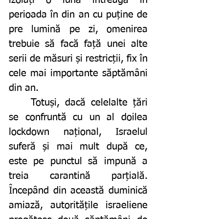
izolați o lună întreagă în 
perioada în din an cu puține de 
pre lumină pe zi, omenirea 
trebuie să facă față unei alte 
serii de măsuri și restricții, fix în 
cele mai importante săptămâni 
din an. 
	Totuși, dacă celelalte țări 
se confruntă cu un al doilea 
lockdown național, Israelul 
suferă și mai mult după ce, 
este pe punctul să impună a 
treia carantină parțială. 
Începând din această duminică 
amiază, autoritățile israeliene 