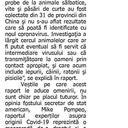
probe de la animale sălbatice, 
vite şi păsări de curte au fost 
colectate din 31 de provincii din 
China şi nu s-au aflat rezultate 
care să poată fi identificate cu 
noul coronavirus. Investigaţia a 
lărgit cercul animalelor care ar 
fi putut eventual să fi servit că 
intermediare virusului sau că 
transmiţătoare la oameni prin 
contact apropiat, şi care acum 
include iepurii, câinii, ratonii şi 
pisicile”, se explică în raport.
	Veștile pe care acest 
raport le aduce omenirii, nu 
sunt chiar pe placul tuturor. În 
opinia fostului secretar de stat 
american, Mike Pompeo, 
raportul experților asupra 
originii Covid-19 reprezintă o 