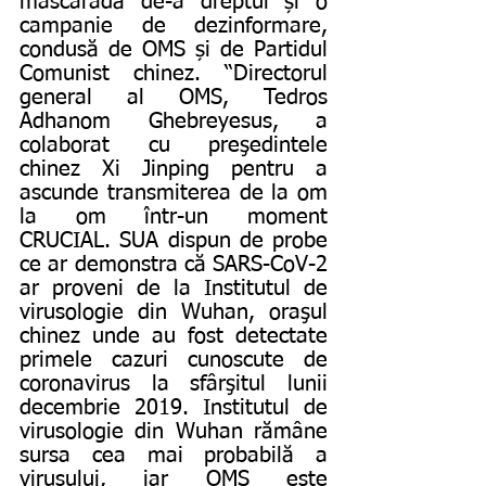
mascaradă de-a dreptul și o 
campanie de dezinformare, 
condusă de OMS și de Partidul 
Comunist chinez. “Directorul 
general al OMS, Tedros 
Adhanom Ghebreyesus, a 
colaborat cu preşedintele 
chinez Xi Jinping pentru a 
ascunde transmiterea de la om 
la om într-un moment 
CRUCIAL. SUA dispun de probe 
ce ar demonstra că SARS-CoV-2 
ar proveni de la Institutul de 
virusologie din Wuhan, oraşul 
chinez unde au fost detectate 
primele cazuri cunoscute de 
coronavirus la sfârşitul lunii 
decembrie 2019. Institutul de 
virusologie din Wuhan rămâne 
sursa cea mai probabilă a 
virusului, iar OMS este 