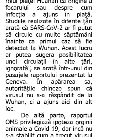
rolul pieţei Huanan ca origine a 
focarului sau despre cum 
infecţia a ajuns în piaţă. 
Studiile realizate în diferite ţări 
arată că SARS-CoV-2 ar fi putut 
să circule cu multe săptămâni 
înainte ca primul caz să fie 
detectat la Wuhan. Acest lucru 
ar putea sugera posibilitatea 
unei circulaţii în alte ţări, 
ignorată”, se arată într-unul din 
pasajele raportului prezentat la 
Geneva. În apărarea sa, 
autoritățile chineze spun că 
virusul nu s-a răspândit de la 
Wuhan, ci a ajuns aici din alt 
loc. 
	De altă parte, raportul 
OMS privilegiază ipoteza orginii 
animale a Covid-19, dar încă nu 
s-a stabilit cum a trecut virusul 