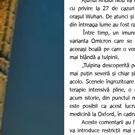
	Ajunul Anului Nou va marca împlinirea a 2 ani de când China a alertat OMS 
cu privire la 27 de cazur
oraşul Wuhan. De atunci și
din întreaga lume au fost ra
	Între timp, un imunolog de la Universitatea din Oxford, a precizat că 
varianta Omicron care se 
aceeași boală pe care o ve
mai blândă a tulpinii.
	„Tulpina descoperită pentru prima dată la sfârșitul lunii noiembrie pare a fi 
mai puțin severă și chiar și
acolo. Scenele îngrozitoar
terapie intensivă pline, 
acum istorie, din punctul me
este posibil ca acest lucr
medicină la Oxford, în cadr
	Aceste comentarii au fost făcute după ce guvernul britanic a declarat că nu 
va introduce restricții mai 