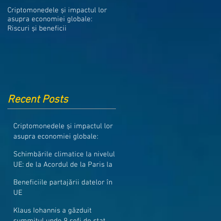
Medicamentele din Romania, cel
Criptomonedele și impactul lor
mai ieftine din intreaga UE
asupra economiei globale:
Riscuri și beneficii
Recent Posts
Criptomonedele și impactul lor
asupra economiei globale:
Riscuri și beneficii
Schimbările climatice la nivelul
UE: de la Acordul de la Paris la
pachetul Fit for 55
Beneficiile partajării datelor în
UE
Klaus Iohannis a găzduit
summitul unde 9 șefi de stat