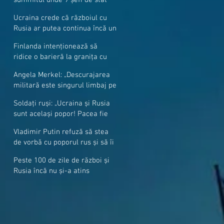
cer mai mulți soldați NATO la
Ucraina crede că războiul cu
granițe
Rusia ar putea continua încă un
an
Finlanda intenționează să
ridice o barieră la granița cu
Rusia
Angela Merkel: „Descurajarea
militară este singurul limbaj pe
care Putin îl înţelege”
Soldați ruși: „Ucraina și Rusia
sunt același popor! Pacea fie
cu voi, frați și surori”
Vladimir Putin refuză să stea
de vorbă cu poporul rus și să îi
răspundă la întrebări
Peste 100 de zile de război și
Rusia încă nu și-a atins
obiectivele sale militare
majore