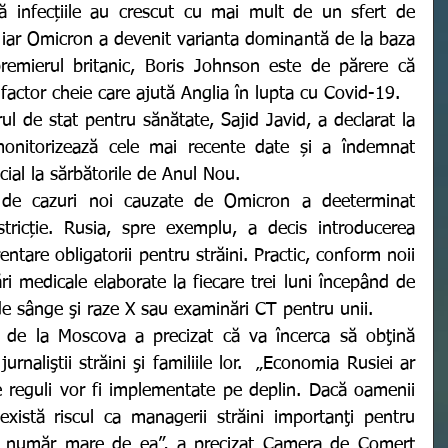
că infecțiile au crescut cu mai mult de un sfert de 
iar Omicron a devenit varianta dominantă de la baza 
premierul britanic, Boris Johnson este de părere că 
factor cheie care ajută Anglia în lupta cu Covid-19.
 monitorizează cele mai recente date și a îndemnat 
ecial la sărbătorile de Anul Nou.
stricție. Rusia, spre exemplu, a decis introducerea 
ntare obligatorii pentru străini. Practic, conform noii 
ări medicale elaborate la fiecare trei luni începând de 
e de sânge şi raze X sau examinări CT pentru unii.
urnaliştii străini şi familiile lor.  „Economia Rusiei ar 
e reguli vor fi implementate pe deplin. Dacă oamenii 
 există riscul ca managerii străini importanţi pentru 
n număr mare de ea”, a precizat Camera de Comerţ 