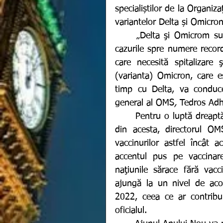
specialiștilor de la Organiz
variantelor Delta și Omicro
	„Delta şi Omicrom sunt în prezent nişte ameninţări gemene care împing 
cazurile spre numere record
care necesită spitalizare 
(varianta) Omicron, care es
timp cu Delta, va conduce
general al OMS
, 
Tedros Ad
	Pentru o luptă dreaptă împotriva noului coronavirus și a tulpinilor derivate 
din acesta, directorul OMS
vaccinurilor astfel încât a
accentul pus pe vaccinar
naţiunile sărace fără vacc
ajungă la un nivel de aco
2022, ceea ce ar contribui
oficialul. 