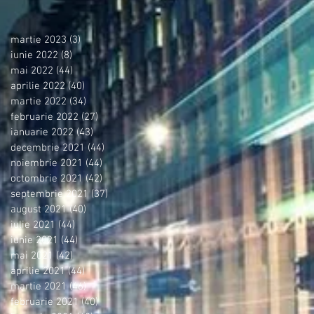
martie 2023
(3)
3 postări
iunie 2022
(8)
8 postări
mai 2022
(44)
44 postări
aprilie 2022
(40)
40 postări
martie 2022
(34)
34 postări
februarie 2022
(27)
27 postări
ianuarie 2022
(43)
43 postări
decembrie 2021
(44)
44 postări
noiembrie 2021
(44)
44 postări
octombrie 2021
(42)
42 postări
septembrie 2021
(37)
37 postări
august 2021
(40)
40 postări
iulie 2021
(44)
44 postări
iunie 2021
(44)
44 postări
mai 2021
(42)
42 postări
aprilie 2021
(44)
44 postări
martie 2021
(46)
46 postări
februarie 2021
(40)
40 postări