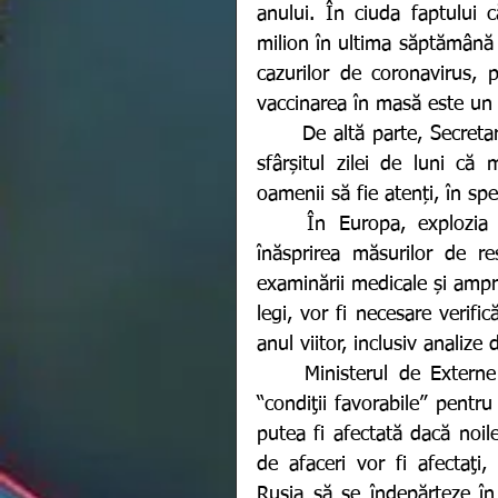
anului. În ciuda faptului 
milion în ultima săptămână 
cazurilor de coronavirus, 
vaccinarea în masă este un 
	De altă parte, Secretarul de stat pentru sănătate, Sajid Javid, a declarat la 
sfârșitul zilei de luni că
oamenii să fie atenți, în sp
	În Europa, explozia de cazuri noi cauzate de Omicron a deeterminat 
înăsprirea măsurilor de re
examinării medicale și ampre
legi, vor fi necesare verific
anul viitor, inclusiv analiz
	Ministerul de Externe de la Moscova a precizat că va încerca să obţină 
“condiţii favorabile” pentru j
putea fi afectată dacă noil
de afaceri vor fi afectaţi,
Rusia să se îndepărteze î