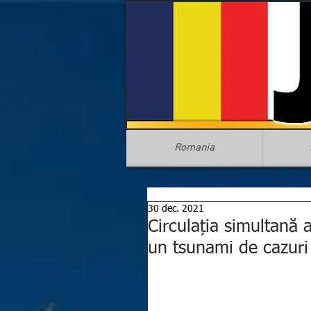
Romania
30 dec. 2021
Circulația simultană 
un tsunami de cazuri