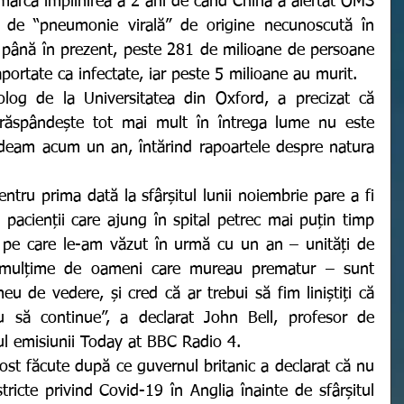
i de “pneumonie virală” de origine necunoscută în 
 până în prezent, peste 281 de milioane de persoane 
portate ca infectate, iar peste 5 milioane au murit. 
răspândește tot mai mult în întrega lume nu este 
deam acum un an, întărind rapoartele despre natura 
 pacienții care ajung în spital petrec mai puțin timp 
e pe care le-am văzut în urmă cu un an – unități de 
o mulțime de oameni care mureau prematur – sunt 
u de vedere, și cred că ar trebui să fim liniștiți că 
u să continue”, a declarat John Bell, profesor de 
ul emisiunii Today at BBC Radio 4.
stricte privind Covid-19 în Anglia înainte de sfârșitul 