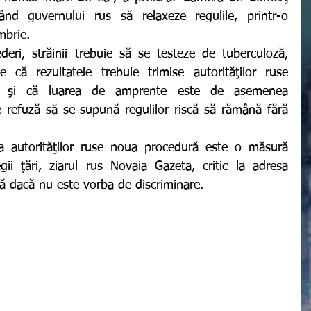
d guvernului rus să relaxeze regulile, printr-o 
mbrie.
e că rezultatele trebuie trimise autorităţilor ruse 
ia şi că luarea de amprente este de asemenea 
e refuză să se supună regulilor riscă să rămână fără 
egii ţări, ziarul rus Novaia Gazeta, critic la adresa 
să dacă nu este vorba de discriminare.