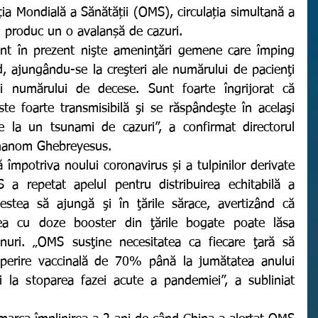
ația Mondială a Sănătății (OMS), circulația simultană a 
n produc un o avalanșă de cazuri. 
, ajungându-se la creşteri ale numărului de pacienţi 
şi numărului de decese. Sunt foarte îngrijorat că 
te foarte transmisibilă şi se răspândeşte în acelaşi 
 la un tsunami de cazuri”, a confirmat directorul 
hanom Ghebreyesus.
 a repetat apelul pentru distribuirea echitabilă a 
cestea să ajungă şi în ţările sărace, avertizând că 
ea cu doze booster din ţările bogate poate lăsa 
inuri. „OMS susţine necesitatea ca fiecare ţară să 
perire vaccinală de 70% până la jumătatea anului 
 la stoparea fazei acute a pandemiei”, a subliniat 