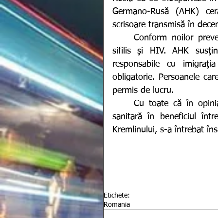
Germano-Rusă (AHK) cerân
scrisoare transmisă în dece
	Conform noilor prevederi, străinii trebuie să se testeze de tuberculoză, 
sifilis şi HIV. AHK susţin
responsabile cu imigraţ
obligatorie. Persoanele car
permis de lucru.
	Cu toate că în opinia autorităţilor ruse noua procedură este o măsură 
sanitară în beneficiul într
Kremlinului, s-a întrebat în
Etichete:
Romania