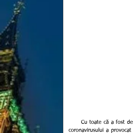
	Cu toate că a fost depistată abia acum o lună, Omicron, noua variantă a 
coronavirusului a provocat 