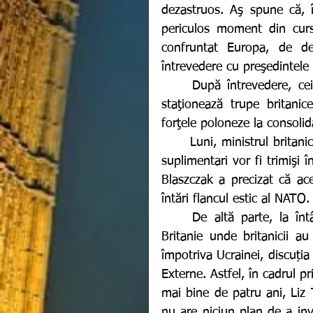
dezastruos. Aş spune că, î
periculos moment din cursu
confruntat Europa, de dec
întrevedere cu preşedintele
	După întrevedere, cei doi lideri au vizitat o cazarmă din Varşovia unde 
staţionează trupe britanice
forţele poloneze la consolid
	Luni, ministrul britanic al apărării Ben Wallace a anunţat că 350 de soldaţi 
suplimentari vor fi trimişi î
Blaszczak a precizat că ace
întări flancul estic al NATO.
	De altă parte, la întâlnirea dintre şefii diplomaţiilor din Rusia şi Marea 
Britanie unde britanicii a
împotriva Ucrainei, discuția 
Externe. Astfel, în cadrul pr
mai bine de patru ani, Liz 
nu are niciun plan de a inv