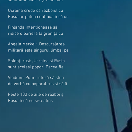
cer mai mulți soldați NATO la
Ucraina crede că războiul cu
granițe
Rusia ar putea continua încă un
an
Finlanda intenționează să
ridice o barieră la granița cu
Rusia
Angela Merkel: „Descurajarea
militară este singurul limbaj pe
care Putin îl înţelege”
Soldați ruși: „Ucraina și Rusia
sunt același popor! Pacea fie
cu voi, frați și surori”
Vladimir Putin refuză să stea
de vorbă cu poporul rus și să îi
răspundă la întrebări
Peste 100 de zile de război și
Rusia încă nu și-a atins
obiectivele sale militare
majore