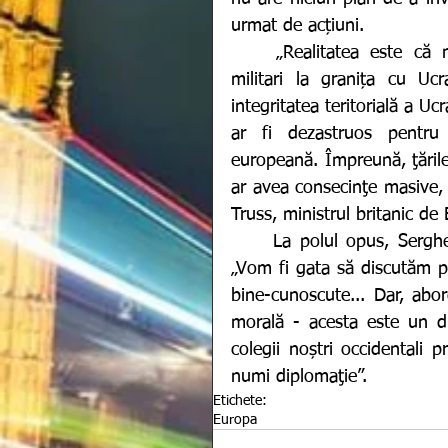
urmat de acțiuni. 
	„Realitatea este că nu putem ignora acumularea a peste 100.000 de 
militari la granița cu Ucr
integritatea teritorială a U
ar fi dezastruos pentru 
europeană. Împreună, ţările
ar avea consecinţe masive, i
Truss, ministrul britanic de 
	La polul opus, Sergh
„Vom fi gata să discutăm pr
bine-cunoscute... Dar, abord
morală - acesta este un dr
colegii noștri occidentali p
numi diplomaţie”.
Etichete:
Europa