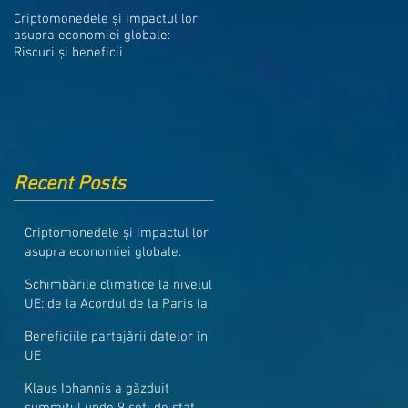
Medicamentele din Romania, cel
Criptomonedele și impactul lor
mai ieftine din intreaga UE
asupra economiei globale:
Riscuri și beneficii
Recent Posts
Criptomonedele și impactul lor
asupra economiei globale:
Riscuri și beneficii
Schimbările climatice la nivelul
UE: de la Acordul de la Paris la
pachetul Fit for 55
Beneficiile partajării datelor în
UE
Klaus Iohannis a găzduit
summitul unde 9 șefi de stat