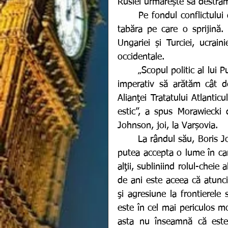
Rusiei urmărește să destr
	Pe fondul conflictului dintre Ucraina-NATO-Rusia, mai multe țări și-au ales 
tabăra pe care o sprijină. D
Ungariei și Turciei, ucraini
occidentale. 
	„Scopul politic al lui Putin este să destrame NATO şi din această cauză este 
imperativ să arătăm cât de
Alianţei Tratatului Atlantic
estic”, a spus Morawiecki 
Johnson, joi, la Varșovia. 
	La rândul său, Boris Johnson a spus că nici Polonia, nici Regatul Unit nu ar 
putea accepta o lume în car
alţii, subliniind rolul-cheie 
de ani este aceea că atunci
şi agresiune la frontierele 
este în cel mai periculos mo
asta nu înseamnă că este 