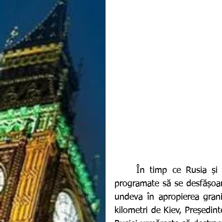
	În timp ce Rusia și Belarus au dat startul exercițiilor militare comune, 
programate să se desfășoar
undeva în apropierea graniț
kilometri de Kiev, Președint