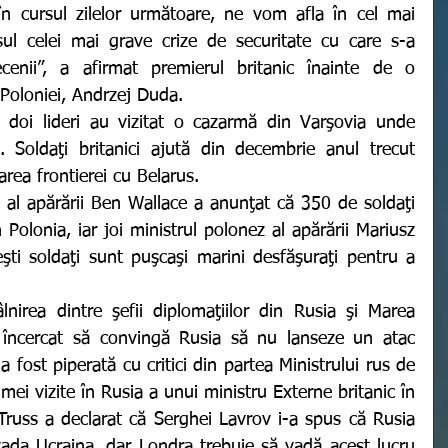
n cursul zilelor următoare, ne vom afla în cel mai 
l celei mai grave crize de securitate cu care s-a 
enii”, a afirmat premierul britanic înainte de o 
 Poloniei, Andrzej Duda.
. Soldaţi britanici ajută din decembrie anul trecut 
area frontierei cu Belarus.
n Polonia, iar joi ministrul polonez al apărării Mariusz 
şti soldaţi sunt puşcaşi marini desfăşuraţi pentru a 
u încercat să convingă Rusia să nu lanseze un atac 
a fost piperată cu critici din partea Ministrului rus de 
imei vizite în Rusia a unui ministru Externe britanic în 
Truss a declarat că Serghei Lavrov i-a spus că Rusia 
ada Ucraina, dar Londra trebuie să vadă acest lucru 