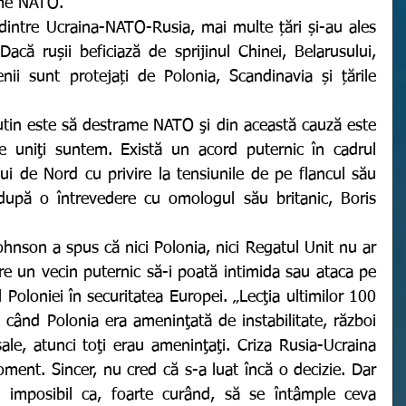
ame NATO. 
acă rușii beficiază de sprijinul Chinei, Belarusului, 
enii sunt protejați de Polonia, Scandinavia și țările 
 uniţi suntem. Există un acord puternic în cadrul 
ului de Nord cu privire la tensiunile de pe flancul său 
după o întrevedere cu omologul său britanic, Boris 
e un vecin puternic să-i poată intimida sau ataca pe 
al Poloniei în securitatea Europei. „Lecţia ultimilor 100 
 când Polonia era ameninţată de instabilitate, război 
sale, atunci toţi erau ameninţaţi. Criza Rusia-Ucraina 
ment. Sincer, nu cred că s-a luat încă o decizie. Dar 
imposibil ca, foarte curând, să se întâmple ceva 