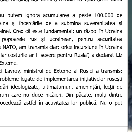
aina și încercările de a submina suveranitatea și 
crainei. Cred că este fundamental: un război în Ucraina 
popoarele rus și ucrainean, pentru securitatea 
 NATO, am transmis clar: orice incursiune în Ucraina 
ar costurile ar fi severe pentru Rusia”, a declarat
Liz 
Externe. 
ei Lavrov, ministrul de Externe al Rusiei a transmis:
obleme legate de implementarea inițiativelor rusești 
ări ideologizate, ultimatumuri, amenințări, lecţii de 
um care nu duce nicăieri. Din păcate, mulți dintre 
rocedează astfel în activitatea lor publică. Nu o pot 