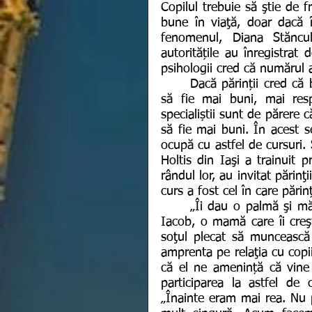
Copilul trebuie să ştie de fr
bune în viaţă, doar dacă îi
fenomenul, Diana Stăncu
autoritățile au înregistrat 
psihologii cred că numărul a
	Dacă părinții cred că bătaia este modalitatea prin care își vor crește copiii 
să fie mai buni, mai respe
specialiștii sunt de părere c
să fie mai buni. În acest s
ocupă cu astfel de cursuri.
Holtis din Iaşi a trainuit pr
rândul lor, au invitat părinţ
curs a fost cel în care părinți
	„Îi dau o palmă şi mă duc în spatele casei şi plâng”, povestește Anișoara 
Iacob, o mamă care îi creşt
soţul plecat să muncească î
amprenta pe relaţia cu copii
că el ne amenință că vine a
participarea la astfel de 
„Înainte eram mai rea. Nu 