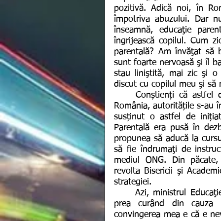
pozitivă. Adică noi, în R
împotriva abuzului. Dar nu
înseamnă, educaţie parent
îngrijească copilul. Cum z
parentală? Am învăţat să 
sunt foarte nervoasă şi îl b
stau liniştită, mai zic şi 
discut cu copilul meu şi să r
	Conștienți că astfel de cursuri ar trebui să existe în fiecare școală din 
România, autoritățile s-au î
susținut o astfel de iniția
Parentală era pusă în dezba
propunea să aducă la cursur
să fie îndrumaţi de instruct
mediul ONG. Din păcate, u
revolta Bisericii şi Acade
strategiei. 
	Azi, ministrul Educaţiei susţine strategia, dar nu o vede pusă în discuţie 
prea curând din cauza p
convingerea mea e că e nevoi