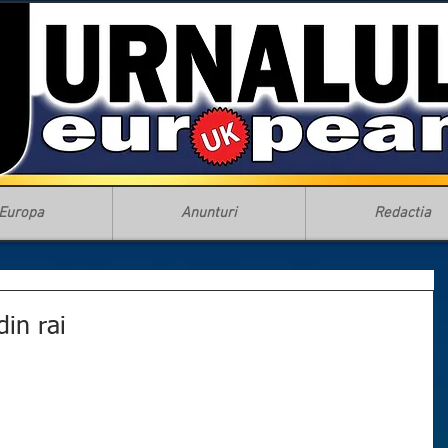
Europa
Anunturi
Redactia
din rai