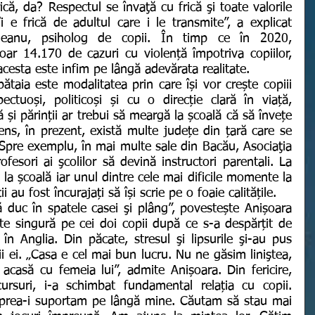
ică, da? Respectul se învaţă cu frică şi toate valorile 
 e frică de adultul care i le transmite”, a explicat 
leanu, psiholog de copii. În timp ce în 2020, 
doar 14.170 de cazuri cu violență împotriva copiilor, 
cesta este infim pe lângă adevărata realitate. 
ctuoși, politicoși și cu o direcție clară în viață, 
ă și părinții ar trebui să meargă la școală că să învețe 
ens, în prezent, există multe județe din țară care se 
 Spre exemplu, în mai multe sale din Bacău, Asociaţia 
ofesori ai şcolilor să devină instructori parentali. La 
ii la școală iar unul dintre cele mai dificile momente la 
i au fost încurajați să își scrie pe o foaie calitățile. 
e singură pe cei doi copii după ce s-a despărțit de 
n Anglia. Din păcate, stresul şi lipsurile şi-au pus 
i ei. „Casa e cel mai bun lucru. Nu ne găsim liniştea, 
casă cu femeia lui”, admite Anișoara. Din fericire, 
cursuri, i-a schimbat fundamental relația cu copii. 
prea-i suportam pe lângă mine. Căutam să stau mai 