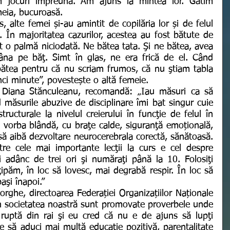
 jocuri împreună. Am ajuns la mintea lor. Gătim 
eia, bucuroasă. 
. În majoritatea cazurilor, acestea au fost bătute de 
t o palmă niciodată. Ne bătea tata. Şi ne bătea, avea 
a pe băţ. Simt în glas, ne era frică de el. Când 
tea pentru că nu scriam frumos, că nu ştiam tabla 
inci minute”, povestește o altă femeie.
măsurile abuzive de disciplinare îmi bat singur cuie 
tructurale la nivelul creierului în funcţie de felul în 
u vorba blândă, cu braţe calde, siguranţă emoțională, 
 să aibă dezvoltare neurocerebrala corectă, sănătoasă. 
e cele mai importante lecţii la curs e cel despre 
ţi adânc de trei ori şi număraţi până la 10. Folosiţi 
ipăm, în loc să lovesc, mai degrabă respir. În loc să 
aşi înapoi.”
rghe, directoarea Federației Organizațiilor Naționale 
n societatea noastră sunt promovate proverbele unde 
uptă din rai şi eu cred că nu e de ajuns să lupţi 
e să aduci mai multă educaţie pozitivă, parentalitate 