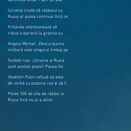
cer mai mulți soldați NATO la
Ucraina crede că războiul cu
granițe
Rusia ar putea continua încă un
an
Finlanda intenționează să
ridice o barieră la granița cu
Rusia
Angela Merkel: „Descurajarea
militară este singurul limbaj pe
care Putin îl înţelege”
Soldați ruși: „Ucraina și Rusia
sunt același popor! Pacea fie
cu voi, frați și surori”
Vladimir Putin refuză să stea
de vorbă cu poporul rus și să îi
răspundă la întrebări
Peste 100 de zile de război și
Rusia încă nu și-a atins
obiectivele sale militare
majore