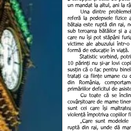
un mandat la altul, ani la r
	Una dintre problemele grave cu care se confruntă românii în 2021 se 
referă la pedepsele fizice a
bătaia este ruptă din rai, n
sub teroarea bătăilor și a 
care nu își pot stăpâni furia
victime ale abuzului într-o
formă de educație în viață. 
	Statistic vorbind, potrivit unui studiu efectuat de World Vision, doar 1 din 
10 părinți nu și-ar lovi cop
susțin că o fac pentru binele 
tratați ca ființe umane cu d
din România, comportamen
primăriilor deficitul de asis
	Cu toate că se înclină a se crede că în mare parte vina o poartă rata 
covârșitoare de mame tinere
sunt cei care își maltrate
violență împotriva copiilor fi
	„Care sunt modelele de educaţie parentală din spaţiul cultural: bătaia e 
ruptă din rai, unde dă mam