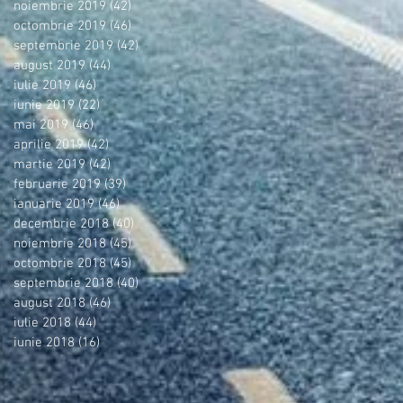
noiembrie 2019
(42)
42 postări
octombrie 2019
(46)
46 postări
septembrie 2019
(42)
42 postări
august 2019
(44)
44 postări
iulie 2019
(46)
46 postări
iunie 2019
(22)
22 postări
mai 2019
(46)
46 postări
aprilie 2019
(42)
42 postări
martie 2019
(42)
42 postări
februarie 2019
(39)
39 postări
ianuarie 2019
(46)
46 postări
decembrie 2018
(40)
40 postări
noiembrie 2018
(45)
45 postări
octombrie 2018
(45)
45 postări
septembrie 2018
(40)
40 postări
august 2018
(46)
46 postări
iulie 2018
(44)
44 postări
iunie 2018
(16)
16 postări