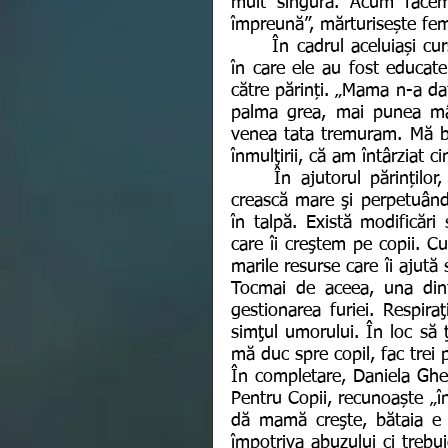
mult singură. Acum facem
împreună”, mărturisește fem
	În cadrul aceluiași curs, alte femei și-au amintit de copilăria lor și de felul 
în care ele au fost educate
către părinți. „Mama n-a da
palma grea, mai punea mân
venea tata tremuram. Mă bă
înmulţirii, că am întârziat c
	În ajutorul părinților, Diana Stănculeanu, recomandă: „Iau măsuri ca să 
crească mare şi perpetuând 
în talpă. Există modificări s
care îi creştem pe copii. C
marile resurse care îi ajută
Tocmai de aceea, una dintr
gestionarea furiei. Respira
simţul umorului. În loc să ţ
mă duc spre copil, fac trei p
În completare, Daniela Gheo
Pentru Copii, recunoaște „î
dă mamă creşte, bătaia e r
împotriva abuzului ci trebui