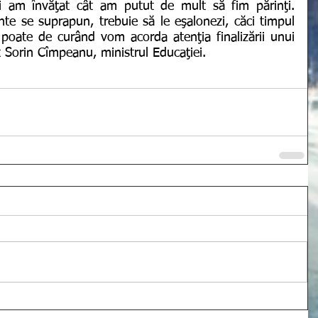
oi am învăţat cât am putut de mult să fim părinţi. 
e se suprapun, trebuie să le eşalonezi, căci timpul 
poate de curând vom acorda atenţia finalizării unui 
at Sorin Cîmpeanu, ministrul Educaţiei. 