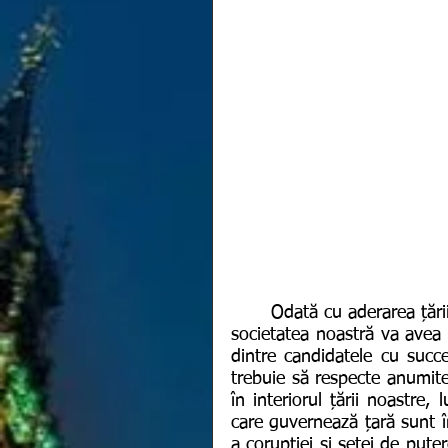
	Odată cu aderarea țării noastre la Uniunea Europeană, românii au crezut că 
societatea noastră va avea 
dintre candidatele cu succes
trebuie să respecte anumite 
în interiorul țării noastre,
care guvernează țară sunt î
a corupției și setei de pute