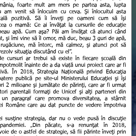
omânia, foarte mult am mers pe partea asta, lupta 
 am venit să înlocuim cu ceva. Şi înlocuitul asta 
ală pozitivă. Să îi înveţi pe oameni cum să îşi 
icea o mamă: Ce ai învăţat la cursurile de educație 
beau apă. Cum aşa? Păi am învăţat că atunci când 
at, şi îmi vine să îl omor, mă duc, beau 3 guri de apă, 
o rugăciune, mă întorc, mă calmez, şi atunci pot să 
ezolv situaţia discutând cu el”. 
mpotmolit înainte de a da viață unui proiect care ar fi 
tivă. În 2018, Strategia Națională privind Educaţia 
tere publică pe site-ul Ministerului Educaţiei şi îşi 
i 2 milioane şi jumătate de părinţi, care ar fi urmat 
ori parentali formaţi de Unicef şi alţi parteneri din 
n paragraf care promova diversitatea, a stârnit 
miei Române care au dat puncte de vedere împotriva 
andemiei. „Din păcate, s-a renunţat în 2018, 
e de o astfel de strategie, să fii părinte înveţi prin 