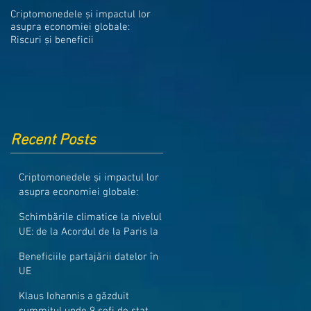
Medicamentele din Romania, cel
Criptomonedele și impactul lor
mai ieftine din intreaga UE
asupra economiei globale:
Riscuri și beneficii
Recent Posts
Criptomonedele și impactul lor
asupra economiei globale:
Riscuri și beneficii
Schimbările climatice la nivelul
UE: de la Acordul de la Paris la
pachetul Fit for 55
Beneficiile partajării datelor în
UE
Klaus Iohannis a găzduit
summitul unde 9 șefi de stat