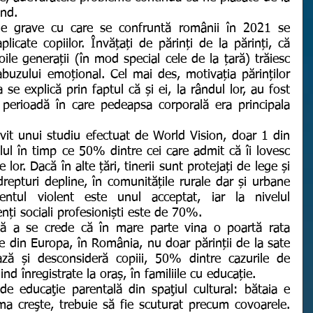
ând. 
plicate copiilor. Învățați de părinți de la părinți, că 
oile generații (în mod special cele de la țară) trăiesc 
abuzului emoțional. Cel mai des, motivația părinților 
 se explică prin faptul că și ei, la rândul lor, au fost 
 perioadă în care pedeapsa corporală era principala 
ilul în timp ce 50% dintre cei care admit că îi lovesc 
lor. Dacă în alte țări, tinerii sunt protejați de lege și 
repturi depline, în comunitățile rurale dar și urbane 
tul violent este unul acceptat, iar la nivelul 
tenți sociali profesioniști este de 70%. 
 din Europa, în România, nu doar părinții de la sate 
ază și desconsideră copiii, 50% dintre cazurile de 
ind înregistrate la oraș, în familiile cu educație. 
a creşte, trebuie să fie scuturat precum covoarele. 