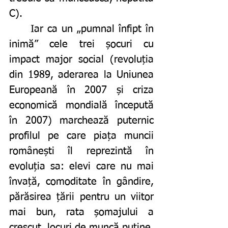
C). 
	Iar ca un „pumnal înfipt în 
inimă” cele trei șocuri cu 
impact major social (revoluția 
din 1989, aderarea la Uniunea 
Europeană în 2007 și criza 
economică mondială începută 
în 2007) marchează puternic 
profilul pe care piața muncii 
românești îl reprezintă în 
evoluția sa: elevi care nu mai 
învață, comoditate în gândire, 
părăsirea țării pentru un viitor 
mai bun, rata șomajului a 
crescut, locuri de muncă puține, 