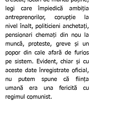
legi care împiedică ambiția 
antreprenorilor, corupție la 
nivel înalt, politicieni anchetați, 
pensionari chemați din nou la 
muncă, proteste, greve și un 
popor din cale afară de furios 
pe sistem. Evident, chiar și cu 
aceste date înregistrate oficial, 
nu putem spune că ființa 
umană era una fericită cu 
regimul comunist. 			
 	Deși sintagma „ce nu știi, 
nu te ucide” se aplica românilor 
care trăiau fără tentația de a 