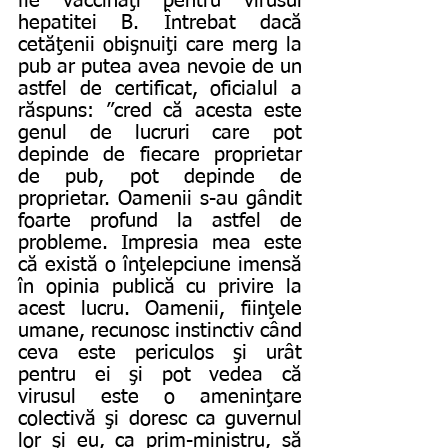
fie vaccinaţi pentru virusul 
hepatitei B. Întrebat dacă 
cetăţenii obişnuiţi care merg la 
pub ar putea avea nevoie de un 
astfel de certificat, oficialul a 
răspuns: ”cred că acesta este 
genul de lucruri care pot 
depinde de fiecare proprietar 
de pub, pot depinde de 
proprietar. Oamenii s-au gândit 
foarte profund la astfel de 
probleme. Impresia mea este 
că există o înţelepciune imensă 
în opinia publică cu privire la 
acest lucru. Oamenii, fiinţele 
umane, recunosc instinctiv când 
ceva este periculos şi urât 
pentru ei şi pot vedea că 
virusul este o ameninţare 
colectivă şi doresc ca guvernul 
lor şi eu, ca prim-ministru, să 