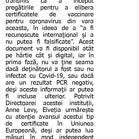
transmis că a început 
pregătirile pentru a elibera 
certificatele de vaccinare 
pentru coronavirus din vara 
aceasta, în ideea de a “a fi 
recunoscute internaţional şi a 
nu putea fi falsificate”. Acest 
document va fi disponibil atât 
pe hârtie cât și digital, iar în 
prima fază, nu va ţine seama 
dacă deţinătorul a fost sau nu 
infectat cu Covid-19, sau dacă 
are un rezultat PCR negativ, 
deşi aceste informaţii ar putea 
fi incluse ulterior. Potrivit 
Directoarei acestei instituții, 
Anne Levy, Elveția urmărește 
cu atenție avansul acestui tip 
de certificate în Uniunea 
Europeană, deşi ar putea lua 
măsuri în mod independent 