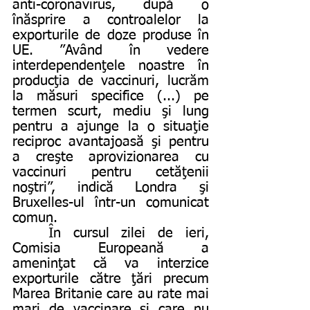
anti-coronavirus, după o 
înăsprire a controalelor la 
exporturile de doze produse în 
UE. ”Având în vedere 
interdependenţele noastre în 
producţia de vaccinuri, ⁣lucrăm 
la măsuri specifice (...) pe 
termen scurt, mediu şi lung 
pentru a ajunge la o situaţie 
reciproc avantajoasă şi pentru 
a creşte aprovizionarea cu 
vaccinuri pentru cetăţenii 
noştri”, indică Londra şi 
Bruxelles-ul într-un comunicat 
comun. 
	În cursul zilei de ieri, 
Comisia Europeană a 
ameninţat că va interzice 
exporturile către ţări precum 
Marea Britanie care au rate mai 
mari de vaccinare şi care nu 