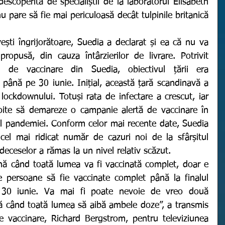
descoperită de specialiștii de la laboratorul Elisabeth 
pare să fie mai periculoasă decât tulpinile britanică 
ropusă, din cauza întârzierilor de livrare. Potrivit 
i de vaccinare din Suedia, obiectivul țării era 
 până pe 30 iunie. Inițial, această țară scandinavă a 
lockdownului. Totuși rata de infectare a crescut, iar 
voite să demareze o campanie alertă de vaccinare în 
 al pandemiei. Conform celor mai recente date, Suedia 
, cel mai ridicat număr de cazuri noi de la sfârșitul 
deceselor a rămas la un nivel relativ scăzut. 
e persoane să fie vaccinate complet până la finalul 
, 30 iunie. Va mai fi poate nevoie de vreo două 
ă când toată lumea să aibă ambele doze”, a transmis 
 vaccinare, Richard Bergstrom, pentru televiziunea 