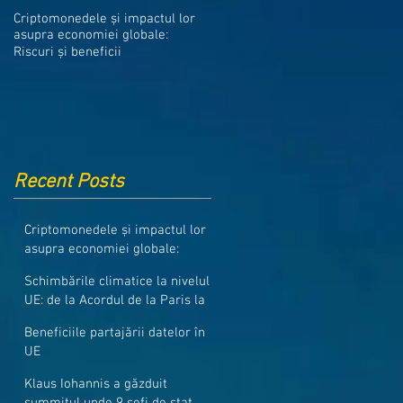
Medicamentele din Romania, cel
Criptomonedele și impactul lor
mai ieftine din intreaga UE
asupra economiei globale:
Riscuri și beneficii
Recent Posts
Criptomonedele și impactul lor
asupra economiei globale:
Riscuri și beneficii
Schimbările climatice la nivelul
UE: de la Acordul de la Paris la
pachetul Fit for 55
Beneficiile partajării datelor în
UE
Klaus Iohannis a găzduit
summitul unde 9 șefi de stat