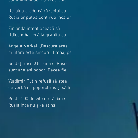
cer mai mulți soldați NATO la
Ucraina crede că războiul cu
granițe
Rusia ar putea continua încă un
an
Finlanda intenționează să
ridice o barieră la granița cu
Rusia
Angela Merkel: „Descurajarea
militară este singurul limbaj pe
care Putin îl înţelege”
Soldați ruși: „Ucraina și Rusia
sunt același popor! Pacea fie
cu voi, frați și surori”
Vladimir Putin refuză să stea
de vorbă cu poporul rus și să îi
răspundă la întrebări
Peste 100 de zile de război și
Rusia încă nu și-a atins
obiectivele sale militare
majore