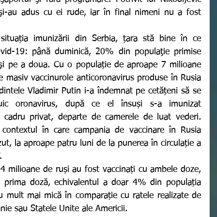
i-au adus cu ei rude, iar în final nimeni nu a fost 
ovid-19: până duminică, 20% din populaţie primise 
şi pe a doua. Cu o populație de aproape 7 milioane 
te masiv vaccinurole anticoronavirus produse în Rusia 
dintele Vladimir Putin i-a îndemnat pe cetățeni să se 
uic oronavirus, după ce el însuși s-a imunizat 
 cadru privat, departe de camerele de luat vederi. 
 contextul în care campania de vaccinare în Rusia 
ut, la aproape patru luni de la punerea în circulație a 
. 
u prima doză, echivalentul a doar 4% din populația 
cu mult mai mică în comparație cu ratele realizate de 
nie sau Statele Unite ale Americii. 