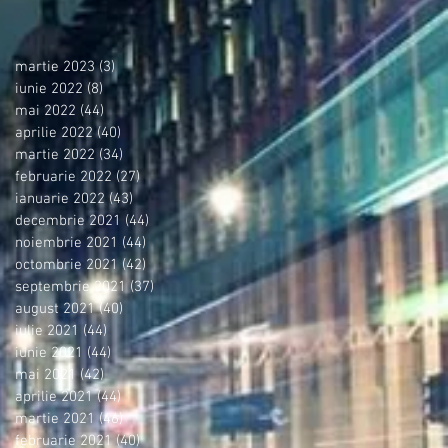
martie 2023
(3)
3 postări
iunie 2022
(8)
8 postări
mai 2022
(44)
44 postări
aprilie 2022
(40)
40 postări
martie 2022
(34)
34 postări
februarie 2022
(27)
27 postări
ianuarie 2022
(43)
43 postări
decembrie 2021
(44)
44 postări
noiembrie 2021
(44)
44 postări
octombrie 2021
(42)
42 postări
septembrie 2021
(37)
37 postări
august 2021
(40)
40 postări
iulie 2021
(44)
44 postări
iunie 2021
(44)
44 postări
mai 2021
(42)
42 postări
aprilie 2021
(44)
44 postări
martie 2021
(46)
46 postări
februarie 2021
(40)
40 postări