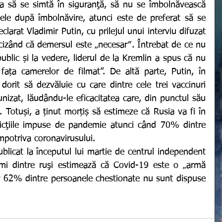
e după îmbolnăvire, atunci este de preferat să se 
clarat Vladimir Putin, cu prilejul unui interviu difuzat 
ecizând că demersul este „necesar″. Întrebat de ce nu 
ublic și la vedere, liderul de la Kremlin a spus că nu 
fața camerelor de filmat”. De altă parte, Putin, în 
orit să dezvăluie cu care dintre cele trei vaccinuri 
nizat, lăudându-le eficacitatea care, din punctul său 
 Totuși, a ținut morțiș să estimeze că Rusia va fi în 
icţiile impuse de pandemie atunci când 70% dintre 
 împotriva coronavirusului.
mi dintre ruşi estimează că Covid-19 este o „armă 
r 62% dintre persoanele chestionate nu sunt dispuse 