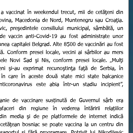
govina, Macedonia de Nord, Muntenegru sau Croaţia. 
evic, preşedintele consiliului municipal, sâmbătă, un 
 vaccin anti-Covid-19 au fost administrate unor 
iunea capitalei Belgrad. Alte 8500 de vaccinări au fost 
. Conform presei locale, vecini ai sârbilor au mers 
ele Novi Sad şi Nis, conform presei locale. „Mulţi 
ni şi-au exprimat recunoştinţa faţă de Serbia, în 
e în care în aceste două state mici state balcanice 
icoronavirus este abia într-un stadiu incipient”, 
aceri din regiune în vederea întăririi relațiilor 
e din media şi de pe platformele de internet indică 
cetăţean bosniac se poate vaccina la un centru din 
portul şi fără programare. Potrivit lui Nikodijevic 