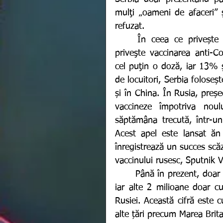
mulţi „oameni de afaceri” ş
refuzat.
	În ceea ce privește situația imunizării din Serbia, țara stă bine în ce 
priveşte vaccinarea anti-C
cel puţin o doză, iar 13% 
de locuitori, Serbia foloseș
și în China. În Rusia, preșe
vaccineze împotriva noul
săptămâna trecută, într-un
Acest apel este lansat ăn
înregistrează un succes scăz
vaccinului rusesc, Sputnik V
	Până în prezent, doar 4 milioane de ruși au fost vaccinați cu ambele doze, 
iar alte 2 milioane doar c
Rusiei. Această cifră este 
alte țări precum Marea Brita