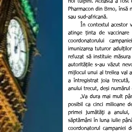
noi tulpini. Aceasta a fost 
Pharmacon din Brno, însă nu 
sau sud-africană. 
	În contextul acestor vești îngrijorătoare, Suedia a declarat și ea că nu va 
atinge ținta de vaccinare p
coordonatorului campanie
imunizarea tuturor adulților
refuzat să instituie măsura 
autoritățile s-au văzut ne
mijlocul unui al treilea val
a întregistrat joia trecută
anului trecut, deși numărul 
	„Va dura mai mult până când toată lumea va fi vaccinată complet, doar e 
posibil ca cinci milioane d
primei jumătăţi a anului
săptămâni în luna iulie pân
coordonatorul campaniei de