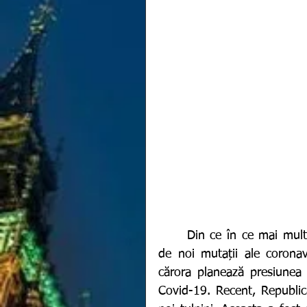
	Din ce în ce mai multe țări ale globului pământesc, confirmă identificarea 
de noi mutații ale coronavir
cărora planează presiunea d
Covid-19. Recent, Republica