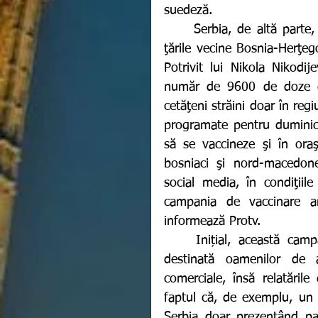
suedeză.
	Serbia, de altă parte, a vaccinat în weekendul trecut, mii de cetăţeni din 
ţările vecine Bosnia-Herţe
Potrivit lui Nikola Nikodij
număr de 9600 de doze de
cetăţeni străini doar în reg
programate pentru duminică
să se vaccineze şi în oraş
bosniaci şi nord-macedone
social media, în condiţiil
campania de vaccinare ant
informează Protv. 
	Inițial, această campanie de vaccinare susținută de Guvernul sârb era 
destinată oamenilor de af
comerciale, însă relatăril
faptul că, de exemplu, un 
Serbia doar prezentând paşa