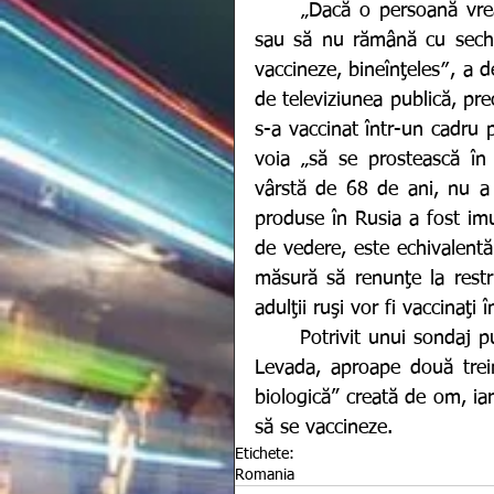
	„Dacă o persoană vrea să se simtă în siguranţă, să nu se îmbolnăvească 
sau să nu rămână cu sechel
vaccineze, bineînţeles″, a de
de televiziunea publică, pr
s-a vaccinat într-un cadru p
voia „să se prostească în 
vârstă de 68 de ani, nu a d
produse în Rusia a fost imu
de vedere, este echivalentă.
măsură să renunţe la restr
adulţii ruşi vor fi vaccinaţi
	Potrivit unui sondaj publicat la începutul lui martie de centrul independent 
Levada, aproape două trei
biologică” creată de om, ia
să se vaccineze.
Etichete:
Romania