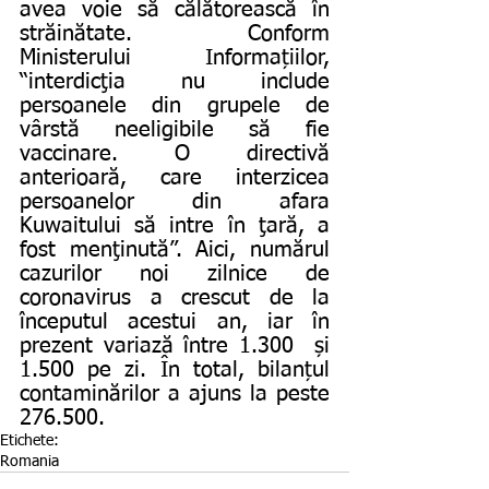
avea voie să călătorească în 
străinătate. Conform 
Ministerului Informațiilor, 
“interdicţia nu include 
persoanele din grupele de 
vârstă neeligibile să fie 
vaccinare. O directivă 
anterioară, care interzicea 
persoanelor din afara 
Kuwaitului să intre în ţară, a 
fost menţinută”. Aici, numărul 
cazurilor noi zilnice de 
coronavirus a crescut de la 
începutul acestui an, iar în 
prezent variază între 1.300  și 
1.500 pe zi. În total, bilanțul 
contaminărilor a ajuns la peste 
276.500. 
Etichete:
Romania