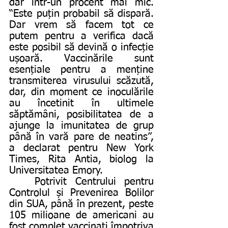
dar într-un procent mai mic. 
“Este puțin probabil să dispară. 
Dar vrem să facem tot ce 
putem pentru a verifica dacă 
este posibil să devină o infecție 
ușoară. Vaccinările sunt 
esențiale pentru a menține 
transmiterea virusului scăzută, 
dar, din moment ce inoculările 
au încetinit în ultimele 
săptămâni, posibilitatea de a 
ajunge la imunitatea de grup 
până în vară pare de neatins”, 
a declarat pentru New York 
Times, Rita Antia, biolog la 
Universitatea Emory. 
	Potrivit Centrului pentru 
Controlul și Prevenirea Bolilor 
din SUA, până în prezent, peste 
105 milioane de americani au 
fost complet vaccinați împotriva 