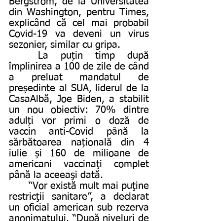
Bergstrom, de la Universitatea 
din Washington, pentru Times, 
explicând că cel mai probabil 
Covid-19 va deveni un virus 
sezonier, similar cu gripa. 
	La puțin timp după 
împlinirea a 100 de zile de când 
a preluat mandatul de 
președinte al SUA, liderul de la 
CasaAlbă, Joe Biden, a stabilit 
un nou obiectiv: 70% dintre 
adulți vor primi o doză de 
vaccin anti-Covid până la 
sărbătoarea națională din 4 
iulie și 160 de milioane de 
americani vaccinaţi complet 
până la aceeaşi dată. 
	“Vor există mult mai puţine 
restricţii sanitare”, a declarat 
un oficial american sub rezerva 
anonimatului. “După niveluri de 