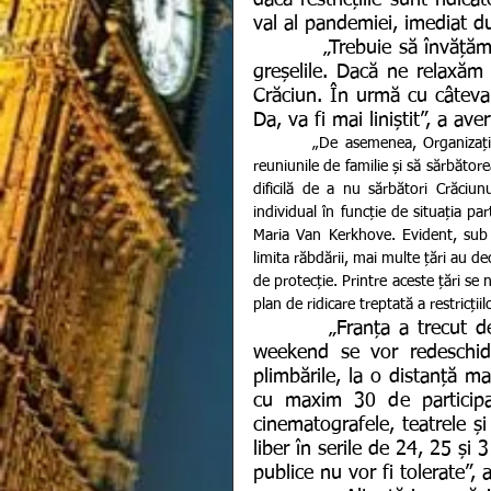
dacă restricțiile sunt ridica
val al pandemiei, imediat d
          „Trebuie să învățăm din ceea ce s-a întâmplat în vară, ca să nu repetăm 
greșelile. Dacă ne relaxăm
Crăciun. În urmă cu câteva 
Da, va fi mai liniștit”, a a
         „De asemenea, Organizația Mondială a Sănătății (OMS) recomandă oamenilor să renunțe la 
reuniunile de familie și să sărbătore
dificilă de a nu sărbători Crăciun
individual în funcție de situația par
Maria Van Kerkhove. Evident, sub 
limita răbdării, mai multe țări au de
de protecție. Printre aceste țări se
plan de ridicare treptată a restricțiilo
         „Franța a trecut de vârful celui de-al doilea val al pandemiei. În acest 
weekend se vor redeschide
plimbările, la o distanță m
cu maxim 30 de participa
cinematografele, teatrele și
liber în serile de 24, 25 și 
publice nu vor fi tolerate”