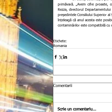
primăvară. „Avem cifre proaste, ce
Rezza, directorul Departamentului p
președintele Consiliului Superior al 
înțeleagă că anul acesta este posibi
contaminărilor este compatibilă cu re
Etichete:
Romania
Comentarii
Scrie un comentariu...