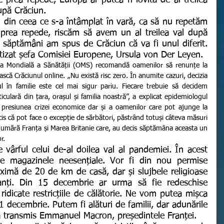
te prea repede, Europa ar putea fi lovită de al treilea 
upă Crăciun.
 prea repede, riscăm să avem un al treilea val după 
săptămâni am spus de Crăciun că va fi unul diferit. 
vertizat șefa Comisiei Europene, Ursula von Der Leyen.
ască Crăciunul online. „Nu există risc zero. În anumite cazuri, decizia 
ul în familie este cel mai sigur pariu. Fiecare trebuie să decidem 
ticulară din țara, orașul și familia noastră”, a explicat epidemiologul 
presiunea crizei economice dar și a oamenilor care pot ajunge la 
cis că pot face o excepție de sărbători, păstrând totuși câteva măsuri 
 numără Franța și Marea Britanie care, au decis săptămâna aceasta un 
r.
 magazinele neesențiale. Vor fi din nou permise 
aximă de 20 de km de casă, dar și slujbele religioase 
nți. Din 15 decembrie ar urma să fie redeschise 
 ridicate restricțiile de călătorie. Ne vom putea mișca 
31 decembrie. Putem fi alături de familii, dar adunările 
, a transmis Emmanuel Macron, președintele Franței.