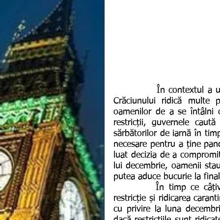
            În contextul a unsprezece luni de pandemie de coronavirus, venirea 
Crăciunului ridică multe p
oamenilor de a se întâlni c
restricții, guvernele caută
sărbătorilor de iarnă în tim
necesare pentru a ține pan
luat decizia de a compromit
lui decembrie, oamenii stau 
putea aduce bucurie la fina
         În timp ce câțiva premieri au anunțat deja relaxarea măsurilor de 
restricție și ridicarea carant
cu privire la luna decembri