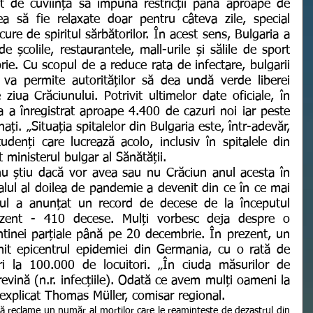
 să fie relaxate doar pentru câteva zile, special 
re de spiritul sărbătorilor. În acest sens, Bulgaria a 
 școlile, restaurantele, mall-urile și sălile de sport 
e. Cu scopul de a reduce rata de infectare, bulgarii 
 va permite autorităților să dea undă verde liberei 
 ziua Crăciunului. Potrivit ultimelor date oficiale, în 
a a înregistrat aproape 4.400 de cazuri noi iar peste 
i. „Situația spitalelor din Bulgaria este, într-adevăr, 
denți care lucrează acolo, inclusiv în spitalele din 
t ministerul bulgar al Sănătății.
valul al doilea de pandemie a devenit din ce în ce mai 
inul a anunțat un record de decese de la începutul 
zent - 410 decese. Mulți vorbesc deja despre o 
ntinei parțiale până pe 20 decembrie. În prezent, un 
nit epicentrul epidemiei din Germania, cu o rată de 
i la 100.000 de locuitori. „În ciuda măsurilor de 
revină (n.r. infecțiile). Odată ce avem mulți oameni la 
 explicat Thomas Müller, comisar regional.