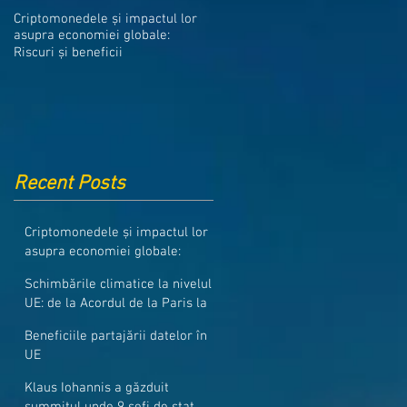
Medicamentele din Romania, cel
Criptomonedele și impactul lor
mai ieftine din intreaga UE
asupra economiei globale:
Riscuri și beneficii
Recent Posts
Criptomonedele și impactul lor
asupra economiei globale:
Riscuri și beneficii
Schimbările climatice la nivelul
UE: de la Acordul de la Paris la
pachetul Fit for 55
Beneficiile partajării datelor în
UE
Klaus Iohannis a găzduit
summitul unde 9 șefi de stat