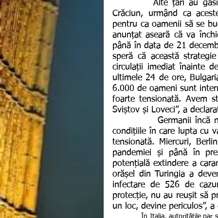
         Alte țări au găsit de cuviință să impună restricții până aproape de 
Crăciun, urmând ca acestea
pentru ca oamenii să se bucu
anunțat aseară că va închide
până în data de 21 decembri
speră că această strategie
circulații imediat înainte de
ultimele 24 de ore, Bulgari
6.000 de oameni sunt internaț
foarte tensionată. Avem stu
Sviștov și Loveci”, a declara
            Germanii încă nu știu dacă vor avea sau nu Crăciun anul acesta în 
condițiile în care lupta cu 
tensionată. Miercuri, Berl
pandemiei și până în pre
potențială extindere a cara
orășel din Turingia a deve
infectare de 526 de cazur
protecție, nu au reușit să p
un loc, devine periculos”, a
             În Italia, autoritățile par să reclame un număr al morților care le reamintește de dezastrul din 