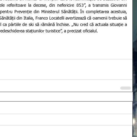
le referitoare la decese, din nefericire 853”, a transmis Giovanni 
entru Prevenție din Ministerul Sănătății. În completarea acestuia, 
Sănătății din Italia, Franco Locatelli avertizează că oamenii trebuie să 
l ca pârtiile de ski să rămână închise. „Nu cred că actuala situație a 
deschiderea stațiunilor turistice”, a precizat oficialul.