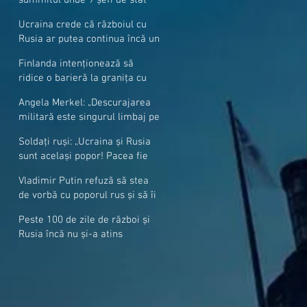
cer mai mulți soldați NATO la
Ucraina crede că războiul cu
granițe
Rusia ar putea continua încă un
an
Finlanda intenționează să
ridice o barieră la granița cu
Rusia
Angela Merkel: „Descurajarea
militară este singurul limbaj pe
care Putin îl înţelege”
Soldați ruși: „Ucraina și Rusia
sunt același popor! Pacea fie
cu voi, frați și surori”
Vladimir Putin refuză să stea
de vorbă cu poporul rus și să îi
răspundă la întrebări
Peste 100 de zile de război și
Rusia încă nu și-a atins
obiectivele sale militare
majore