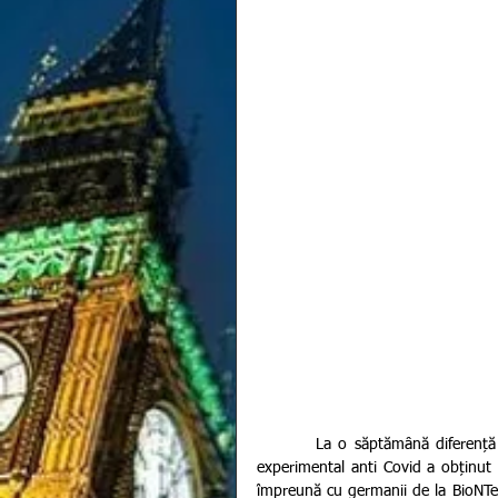
        La o săptămână diferență după ce compania amerciană Modena a anunțat că vaccinul său 
experimental anti Covid a obținut 
împreună cu germanii de la BioNTech