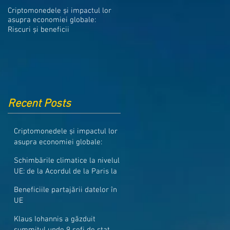
Medicamentele din Romania, cel
Criptomonedele și impactul lor
mai ieftine din intreaga UE
asupra economiei globale:
Riscuri și beneficii
Recent Posts
Criptomonedele și impactul lor
asupra economiei globale:
Riscuri și beneficii
Schimbările climatice la nivelul
UE: de la Acordul de la Paris la
pachetul Fit for 55
Beneficiile partajării datelor în
UE
Klaus Iohannis a găzduit
summitul unde 9 șefi de stat