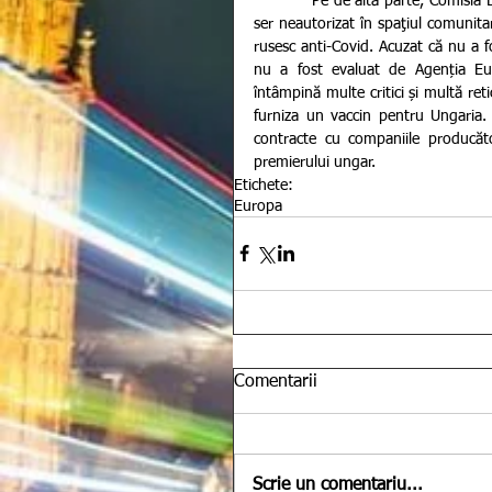
           Pe de altă parte, Comisia Europeană a avertizat Ungaria în legătură cu pericolele utilizării unui 
ser neautorizat în spaţiul comunita
rusesc anti-Covid. Acuzat că nu a fo
nu a fost evaluat de Agenția Eu
întâmpină multe critici și multă ret
furniza un vaccin pentru Ungaria.
contracte cu companiile producăto
premierului ungar.
Etichete:
Europa
Comentarii
Scrie un comentariu...