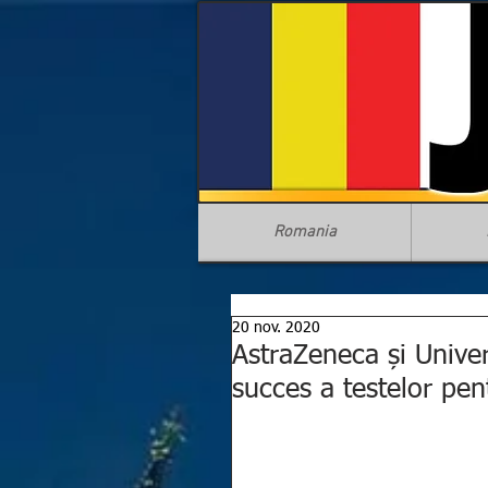
Romania
20 nov. 2020
AstraZeneca și Univer
succes a testelor pen