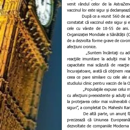
venit rândul celor de la AstraZene
vaccinul lor este sigur și declanșează
            După ce a reunit 560 de adulți sănătoși, dintre care 240 cu vârste de peste 70 de ani, studiul a 
constatat că vaccinul este sigur și 
cele cu vârste de 18-55 de ani. 
Organizației Mondiale a Sănătății (O
de a dezvolta forme grave de coronav
afecțiuni cronice.
            „Suntem încântaţi cu adevărat de aceste rezultate. În acest studiu am încercat să analizăm 
reacţiile imunitare la adulţii mai
capacitate mai scăzută de reacţi
încurajatoare, arată că obţinem reac
ceea ce pare similare cu cele ale ad
studiului clinic pentru vaccin de la 
            „Populaţiile expuse celui mai ridicat risc de a face o formă gravă de COVID-19 inclus persoane 
cu afecţiuni preexistente şi adulţi 
la protejarea celor mai vulnerabili 
siguri”, a completat Dr. Maheshi Rama
           De altă parte, un anunț făcut astăzi de președinta Comisiei Europene, Ursula von der Leyen, 
precizează că Uniunea Europeană 
dezvoltate de companiile Moderna 