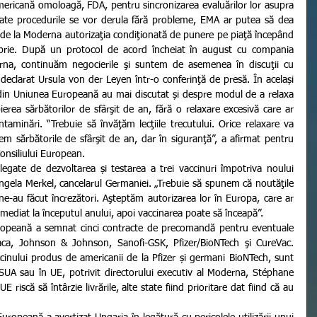
a americană omoloagă, FDA, pentru sincronizarea evaluărilor lor asupra 
oate procedurile se vor derula fără probleme, EMA ar putea să dea 
i de la Moderna autorizaţia condiţionată de punere pe piaţă începând 
rie. După un protocol de acord încheiat în august cu compania 
na, continuăm negocierile şi suntem de asemenea în discuţii cu 
clarat Ursula von der Leyen într-o conferinţă de presă. În același 
 din Uniunea Europeană au mai discutat și despre modul de a relaxa 
erea sărbătorilor de sfârşit de an, fără o relaxare excesivă care ar 
taminări. “Trebuie să învăţăm lecţiile trecutului. Orice relaxare va 
em sărbătorile de sfârşit de an, dar în siguranţă”, a afirmat pentru 
onsiliului European.
ngela Merkel, cancelarul Germaniei. „Trebuie să spunem că noutăţile 
 ne-au făcut încrezători. Aşteptăm autorizarea lor în Europa, care ar 
mediat la începutul anului, apoi vaccinarea poate să înceapă”.
aca, Johnson & Johnson, Sanofi-GSK, Pfizer/BioNTech şi CureVac.  
ccinului produs de americanii de la Pfizer și germani BioNTech, sunt 
n SUA sau în UE, potrivit directorului executiv al Moderna, Stéphane 
 riscă să întârzie livrările, alte state fiind prioritare dat fiind că au 