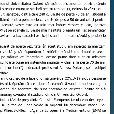
ca și Universitatea Oxford să facă public anunțul potrivit căruia 
 o reacție imunitar similară pentru toți adulții, inclusiv la vârstnici.
eficient pentru persoanele cu vârste de peste 56 de ani cât și pentru 
Această veste este cu atât mai îmbucurătoare cu cât, potrivit 
MS) persoanele cu vârste mai înaintate prezintă un risc semnificativ 
irus. La baza acestei explicații stau imunitatea scăzută și posibilele 
 în vârstă şi să răspundem întrebării dacă sistemul imunitar are o 
e pe măsură ce îmbătrânim. aceste prime date sunt cu adevărat 
ţii foarte bune ale sistemului imunitar – chiar şi la peste 70 de ani, 
ulţilor tineri”, a declarat profesorul Andrew Pollard, şeful echipei 
Oxford.
vârstnici. Sperăm că acest lucru înseamnă că vaccinul nostru va ajuta 
oameni din societate, dar sunt necesare noi cercetări înainte de a fi 
samy, co-autor al studiului clinic al Universităţii Oxford.
ar putea da undă verde la mijlocul lui decembrie vaccinurilor 
şi Pfizer/BioNTech. „Agenţia Europeană a Medicamentului (EMA) se 