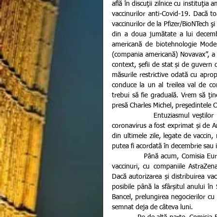
află în discuţii zilnice cu instituţi
vaccinurilor anti-Covid-19. Dacă t
vaccinurilor de la Pfizer/BioNTech ş
din a doua jumătate a lui decemb
americană de biotehnologie Moder
(compania americană) Novavax”, a de
context, șefii de stat și de guvern
măsurile restrictive odată cu apropi
conduce la un al treilea val de con
trebui să fie graduală. Vrem să ţin
presă Charles Michel, preşedintele C
             Entuziasmul veștilor legate de dezvoltarea și testarea a trei vaccinuri împotriva noului 
coronavirus a fost exprimat și de A
din ultimele zile, legate de vaccin,
putea fi acordată în decembrie sau i
            Până acum, Comisia Europeană a semnat cinci contracte de precomandă pentru eventuale 
vaccinuri, cu companiile AstraZen
Dacă autorizarea și distribuirea va
posibile până la sfârșitul anului î
Bancel, prelungirea negocierilor cu UE
semnat deja de câteva luni.