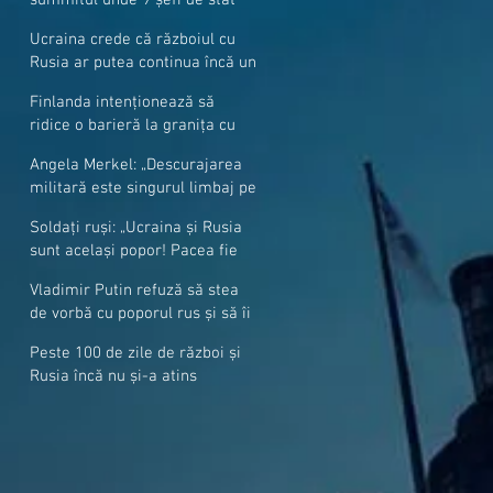
cer mai mulți soldați NATO la
Ucraina crede că războiul cu
granițe
Rusia ar putea continua încă un
an
Finlanda intenționează să
ridice o barieră la granița cu
Rusia
Angela Merkel: „Descurajarea
militară este singurul limbaj pe
care Putin îl înţelege”
Soldați ruși: „Ucraina și Rusia
sunt același popor! Pacea fie
cu voi, frați și surori”
Vladimir Putin refuză să stea
de vorbă cu poporul rus și să îi
răspundă la întrebări
Peste 100 de zile de război și
Rusia încă nu și-a atins
obiectivele sale militare
majore