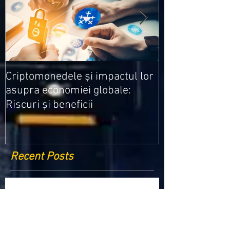
Medicamentele
Criptomonedele și impactul lor
cele mai ieftin
asupra economiei globale:
Riscuri și beneficii
Recent Posts
Criptomonedele și impactul lor asupra
economiei globale: Riscuri și beneficii
Schimbările climatice la nivelul UE: de la