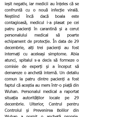
ieșit negativ, iar medicii au înțeles că se 
confruntă cu o nouă infecție virală. 
Neștiind încă dacă boala este 
contagioasă, medicul i-a plasat pe cei 
patru pacienți în carantină și a cerut 
personalului medical să poarte 
echipament de protecție. În data de 29 
decembrie, alți trei pacienți au fost 
internați cu aceleași simptome. Abia 
atunci, spitalul s-a decis să formeze o 
comisie de experți și a început să 
demareze o anchetă internă. Un detaliu 
comun la patru dintre pacienți a fost 
faptul că aceștia au mers într-o piață din 
Wuhan. Personalul medical a raportat 
situația autorităților locale pe 29 
decembrie. Ulterior, Centrul pentru 
Controlul și Prevenirea Bolilor din 
Wuhan a pornit o anchetă proprie, 