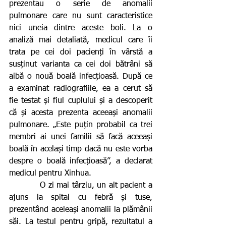
prezentau o serie de anomalii 
pulmonare care nu sunt caracteristice 
nici uneia dintre aceste boli. La o 
analiză mai detaliată, medicul care îi 
trata pe cei doi pacienți în vârstă a 
susținut varianta ca cei doi bătrâni să 
aibă o nouă boală infecțioasă. După ce 
a examinat radiografiile, ea a cerut să 
fie testat și fiul cuplului și a descoperit 
că și acesta prezenta aceeași anomalii 
pulmonare. „Este puțin probabil ca trei 
membri ai unei familii să facă aceeași 
boală în același timp dacă nu este vorba 
despre o boală infecțioasă”, a declarat 
medicul pentru Xinhua.
           O zi mai târziu, un alt pacient a 
ajuns la spital cu febră și tuse, 
prezentând aceleași anomalii la plămânii 
săi. La testul pentru gripă, rezultatul a 