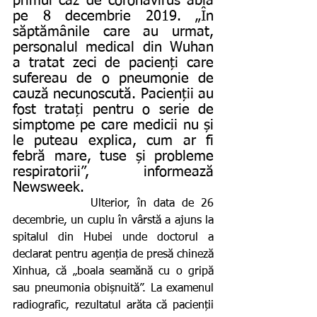
primul caz de coronavirus abia 
pe 8 decembrie 2019. „În 
săptămânile care au urmat, 
personalul medical din Wuhan 
a tratat zeci de pacienți care 
sufereau de o pneumonie de 
cauză necunoscută. Pacienții au 
fost tratați pentru o serie de 
simptome pe care medicii nu și 
le puteau explica, cum ar fi 
febră mare, tuse și probleme 
respiratorii”, informează 
Newsweek.
           Ulterior, în data de 26 
decembrie, un cuplu în vârstă a ajuns la 
spitalul din Hubei unde doctorul a 
declarat pentru agenția de presă chineză 
Xinhua, că „boala seamănă cu o gripă 
sau pneumonia obișnuită”. La examenul 
radiografic, rezultatul arăta că pacienții 