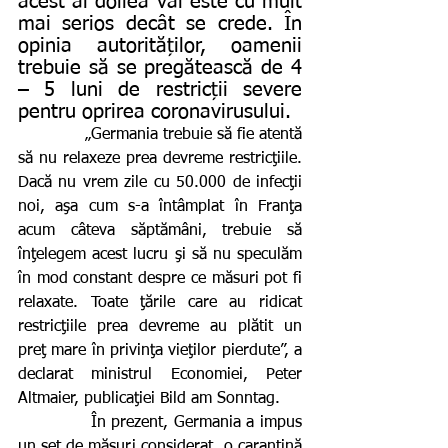
acest al doilea val este cu mult 
mai serios decât se crede. În 
opinia autorităților, oamenii 
trebuie să se pregătească de 4 
– 5 luni de restricții severe 
pentru oprirea coronavirusului.
             „Germania trebuie să fie atentă 
să nu relaxeze prea devreme restricţiile. 
Dacă nu vrem zile cu 50.000 de infecţii 
noi, aşa cum s-a întâmplat în Franţa 
acum câteva săptămâni, trebuie să 
înţelegem acest lucru şi să nu speculăm 
în mod constant despre ce măsuri pot fi 
relaxate. Toate ţările care au ridicat 
restricţiile prea devreme au plătit un 
preţ mare în privinţa vieţilor pierdute”, a 
declarat ministrul Economiei, Peter 
Altmaier, publicaţiei Bild am Sonntag.
             În prezent, Germania a impus 
un set de măsuri considerat „o carantină 