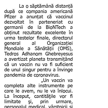
         La o săptămână distanță 
după ce compania americană 
Pfizer a anunțat că vaccinul 
dezvoltat în parteneriat cu 
germanii de la BioNTech a 
obținut rezultate excelente în 
urma testelor finale, directorul 
general al Organizației 
Mondiale a Sănătății (OMS), 
Tedros Adhanom Ghebreyesus 
a avertizat planeta transmițând 
că un vaccin nu va fi suficient 
de unul singur pentru a învinge 
pandemia de coronavirus.
             „Un vaccin va 
completa alte instrumente pe 
care le avem, nu le va înlocui. 
La început, cantităţile vor fi 
limitate şi, prin urmare, 
personalul medical, vârstnicii şi 