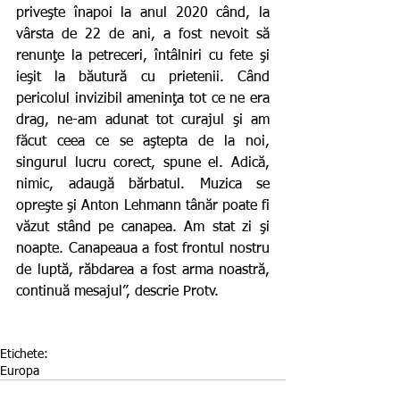
priveşte înapoi la anul 2020 când, la 
vârsta de 22 de ani, a fost nevoit să 
renunţe la petreceri, întâlniri cu fete şi 
ieşit la băutură cu prietenii. Când 
pericolul invizibil ameninţa tot ce ne era 
drag, ne-am adunat tot curajul şi am 
făcut ceea ce se aştepta de la noi, 
singurul lucru corect, spune el. Adică, 
nimic, adaugă bărbatul. Muzica se 
opreşte şi Anton Lehmann tânăr poate fi 
văzut stând pe canapea. Am stat zi şi 
noapte. Canapeaua a fost frontul nostru 
de luptă, răbdarea a fost arma noastră, 
continuă mesajul”, descrie Protv.
Etichete:
Europa