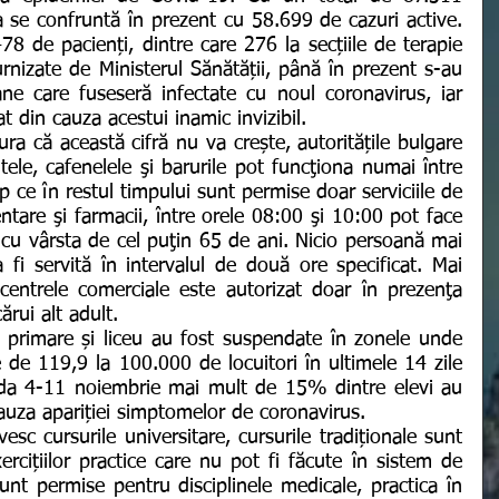
a se confruntă în prezent cu 58.699 de cazuri active. 
478 de pacienți, dintre care 276 la secțiile de terapie 
furnizate de Ministerul Sănătății, până în prezent s-au 
e care fuseseră infectate cu noul coronavirus, iar 
 din cauza acestui inamic invizibil.
ele, cafenelele şi barurile pot funcţiona numai între 
p ce în restul timpului sunt permise doar serviciile de 
ntare şi farmacii, între orele 08:00 şi 10:00 pot face 
u vârsta de cel puţin 65 de ani. Nicio persoană mai 
i servită în intervalul de două ore specificat. Mai 
centrele comerciale este autorizat doar în prezenţa 
ărui alt adult.
de 119,9 la 100.000 de locuitori în ultimele 14 zile 
da 4-11 noiembrie mai mult de 15% dintre elevi au 
cauza apariției simptomelor de coronavirus.
rcițiilor practice care nu pot fi făcute în sistem de 
unt permise pentru disciplinele medicale, practica în 