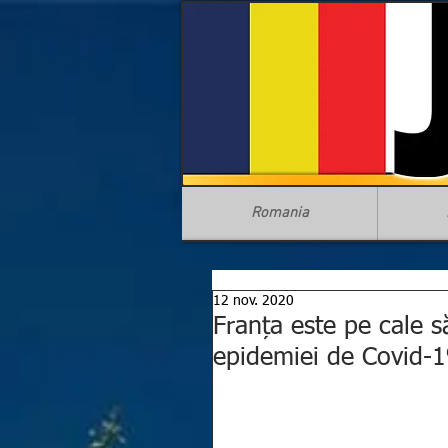
Romania
12 nov. 2020
Franța este pe cale să
epidemiei de Covid-