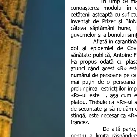
           În timp ce mai multe studii încep să iasă la lumină cu privire la 
cunoașterea modului în ca
cetățenii așteaptă cu suflet
inventat de Pfizer și BioN
câteva săptămâni bune, lu
guvernelor și a bunului simț
            Aflată în carantină, Franța este pe cale să preia controlul asupra valului 
doi al epidemiei de Covid
sănătate publică, Antoine Fl
l-a propus odată cu plasa
atunci când acest «R» este
numărul de persoane pe care 
mai puţin de o persoană 
prelungirea restrictțiilor i
«R»-ul este 1, aşa cum es
platou. Trebuie ca «R»-ul s
de securitate şi să reluăm 
stingă, este necesar ca «R»-
francez.
             De altă parte, Bulgaria a decis să introducă de astăzi, noi măsuri 
pentru a limita răspândir