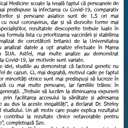
nical Medicine scoate la iveală faptul că persoanele de 
ai predispuse la infectarea cu Covid-19, comparativ 
torilor și persoane asiatice sunt de 1,5 ori mai 
 cu noul coronavirus, dar și să dezvolte forme mai 
pecialiștilor, rezultatele descoperite trebuie luate în 
 formula lista cu prioritizarea vaccinării și stabilirea 
ealizat de cercetătorii britanici de la Universitatea 
 analizat datele a opt analize efectuate în Marea 
în SUA. Astfel, mai multe analize au demonstrat 
la Covid-19, iar motivele sunt variate. 
fel de cazuri. Ci, mai degrabă, motivul cade pe faptul 
r minorități etnice sunt mai predispuși să lucreze în 
ază cu mai multe persoane, iar familiile trăiesc în 
enerații. „Trebuie să lucrăm la diminuarea expunerii 
prin facilitarea accesului la sănătate și adresarea 
 au dus la aceste inegalități”, a declarat Dr. Shirley 
l studiului. Un alt motiv care poate explica rezultatul 
 contribui la rezultate clinice nefavorabile pentru 
e”, completează Sze.