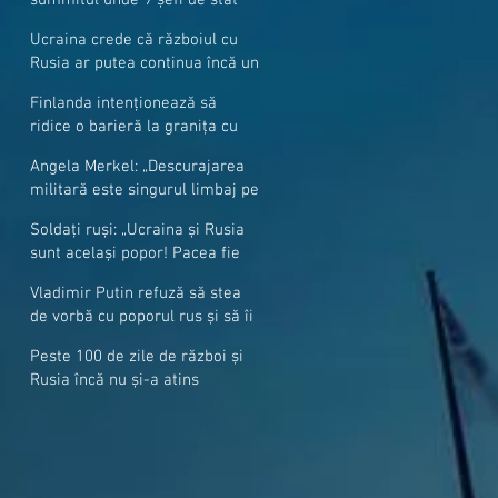
cer mai mulți soldați NATO la
Ucraina crede că războiul cu
granițe
Rusia ar putea continua încă un
an
Finlanda intenționează să
ridice o barieră la granița cu
Rusia
Angela Merkel: „Descurajarea
militară este singurul limbaj pe
care Putin îl înţelege”
Soldați ruși: „Ucraina și Rusia
sunt același popor! Pacea fie
cu voi, frați și surori”
Vladimir Putin refuză să stea
de vorbă cu poporul rus și să îi
răspundă la întrebări
Peste 100 de zile de război și
Rusia încă nu și-a atins
obiectivele sale militare
majore