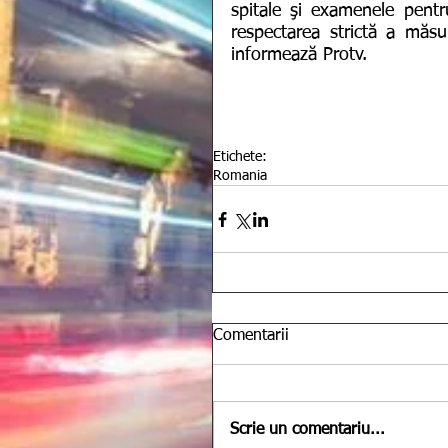
spitale şi examenele pentru
respectarea strictă a măsuri
informează Protv.
Etichete:
Romania
Comentarii
Scrie un comentariu...