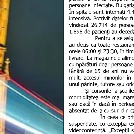
persoane infectate, Bulgari
În spitale sunt internați 4.
intensivă. Potrivit datelor 
vindecat 26.714 de persoan
1.898 de pacienți au decedat
             Pentru a se asigura că această cifră nu va crește, autoritățile bulgare 
au decis ca toate restaurant
orele 06:00 şi 23:30, în tim
livrare. La magazinele alime
cumpărături doar persoane c
tânără de 65 de ani nu va f
mult, accesul minorilor în 
unui părinte, tutore sau oric
       Și cursurile la școlile primare și liceu au fost suspendate în zonele unde 
morbiditatea este mai mare 
sau dacă în dacă în perioa
absentat de la cursuri din 
              În ceea ce privesc cursurile universitare, cursurile tradiționale sunt 
suspendate, cu excepția exe
videoconferință. „Excepţii s