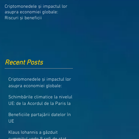
Medicamentele din Romania, cel
Criptomonedele și impactul lor
mai ieftine din intreaga UE
asupra economiei globale:
Riscuri și beneficii
Recent Posts
Criptomonedele și impactul lor
asupra economiei globale:
Riscuri și beneficii
Schimbările climatice la nivelul
UE: de la Acordul de la Paris la
pachetul Fit for 55
Beneficiile partajării datelor în
UE
Klaus Iohannis a găzduit
summitul unde 9 șefi de stat