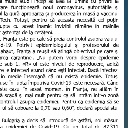
re funcționează noul coronavirus, autoritățile și 
ul la gură aprobarea și producerea în masă a vaccinul 
Tech. Totuși, pentru că aceasta necesită cel puțin 
pta cu acest inamic invizibil rămâne în mâinile 
 așteptat de la cetățeni.
-19. Potrivit epidemiologului și profesorului de 
ahaut, Franța a reușit să atingă obiectivul pe care și 
rea carantinei. „Nu putem vorbi despre epidemie 
 sub 1. «R»-ul este nivelul de reproducere, adică 
le infectezi atunci când eşti infectat. Dacă infectezi 
în medie însemană că nu există epidemie. Totuși 
mpuse în lupta împotriva Covid-19 este necesară. Când 
te cazul în acest moment în Franţa, ne aflăm în 
ă scadă şi mai mult pentru ca să intrăm într-o zonă 
controlul asupra epidemiei. Pentru ca epidemia să se 
ul să coboare la 0,70 sau 0,60”, declară specialistul 
ea epidemiei de Covid-19. Cu un total de 87.311 