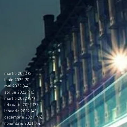
martie 2023
(3)
3 postări
iunie 2022
(8)
8 postări
mai 2022
(44)
44 postări
aprilie 2022
(40)
40 postări
martie 2022
(34)
34 postări
februarie 2022
(27)
27 postări
ianuarie 2022
(43)
43 postări
decembrie 2021
(44)
44 postări
noiembrie 2021
(44)
44 postări