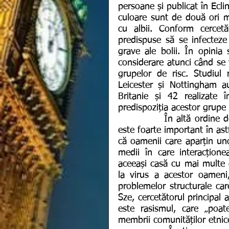
persoane și publicat în Ecli
culoare sunt de două ori m
cu albii. Conform cercetă
predispuse să se infecteze
grave ale bolii. În opinia s
considerare atunci când se va
grupelor de risc. Studiul r
Leicester și Nottingham au
Britanie și 42 realizate 
predispoziția acestor grupe 
            În altă ordine de idei, studiile au demonstrat că factorul genetic nu 
este foarte important în ast
că oamenii care aparțin uno
medii în care interacțione
aceeași casă cu mai multe g
la virus a acestor oameni, 
problemelor structurale care
Sze, cercetătorul principal a
este rasismul, care „poate
membrii comunităților etnic