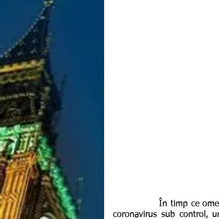
              În timp ce omenirea se luptă din răsputeri să mențină pandemia de 
coronavirus sub control, u