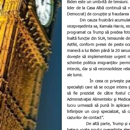
Biden este un umbrită de tensiuni. L
lider de la Casa Albă continuă să re
Democrat) de corupție și fraudarea a
         Din cauza frustrării acumulate de Trump, perioada de tranziție a noului președinte împreună cu 
vicepreședinta sa, Kamala Harris, e
programat ca Trump să predea fotoli
înaltă funcție din SUA, tensiunile d
Astfel, conform presei de peste oce
maneră a lui Biden până la 20 ianuari
dorește să implementeze urgent m
schimbe politica imigranților perm
interzis, dar și să reconsolideze relaț
ale lumii.
              În ceea ce privește pandemia de coronavirus, Joe Biden vrea să formeze un grup de 12 
specialiști care să se ocupe intens
să fie prezidat de către fostul c
Administraţiei Alimentelor şi Medica
lucru urmează să pună în aplicare p
înfiinţeze un corp specializat, să
cazurilor de contact”.
              De altă parte, Trump și echipa sa de la Casa Albă face tot ce le stă în puteri pentru a-i pune 
bețe-n roate noului președinte ales