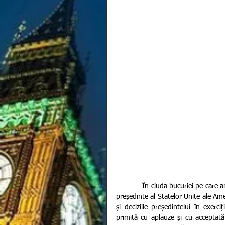
            În ciuda bucuriei pe care americanii o sărbătoresc odată cu alegerea lui Joe Biden în calitate de 
președinte al Statelor Unite ale Amer
și deciziile președintelui în exer
primită cu aplauze și cu acceptată 