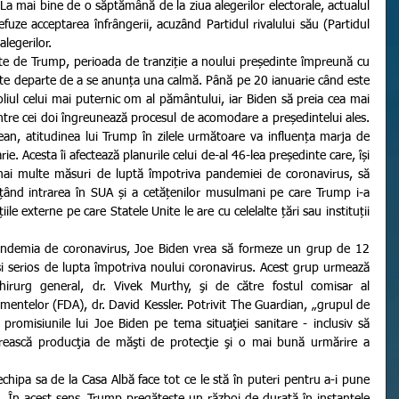
a mai bine de o săptămână de la ziua alegerilor electorale, actualul 
fuze acceptarea înfrângerii, acuzând Partidul rivalului său (Partidul 
legerilor.
ste departe de a se anunța una calmă. Până pe 20 ianuarie când este 
ul celui mai puternic om al pământului, iar Biden să preia cea mai 
intre cei doi îngreunează procesul de acomodare a președintelui ales. 
an, atitudinea lui Trump în zilele următoare va influența marja de 
e. Acesta îi afectează planurile celui de-al 46-lea președinte care, își 
ai multe măsuri de luptă împotriva pandemiei de coronavirus, să 
ițând intrarea în SUA și a cetățenilor musulmani pe care Trump i-a 
iile externe pe care Statele Unite le are cu celelalte țări sau instituții 
 și serios de lupta împotriva noului coronavirus. Acest grup urmează 
hirurg general, dr. Vivek Murthy, şi de către fostul comisar al 
mentelor (FDA), dr. David Kessler. Potrivit The Guardian, „grupul de 
romisiunile lui Joe Biden pe tema situaţiei sanitare - inclusiv să 
 crească producţia de măşti de protecţie şi o mai bună urmărire a 
. În acest sens, Trump pregătește un război de durată în instanțele 