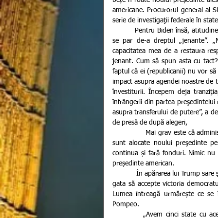
americane. Procurorul general al S
serie de investigaţii federale în st
          Pentru Biden însă, atitudinea lui Trump și refuzul său de a își recunoaște înfrângerea în alegeri i 
se par de-a dreptul „jenante”. „
capacitatea mea de a restaura respe
jenant. Cum să spun asta cu tact? 
faptul că ei (republicanii) nu vor 
impact asupra agendei noastre de tr
învestiturii. Începem deja tranziţi
înfrângerii din partea preşedintelui
asupra transferului de putere”, a dec
de presă de după alegeri,
              Mai grav este că administraţia Trump împiedică în prezent accesul la milioane de dolari care 
sunt alocate noului preşedinte pe
continua și fară fonduri. Nimic nu 
președinte american.
            În apărarea lui Trump sare și secretarul de stat, Mike Pompeo. La rândul său, nici acesta nu este 
gata să accepte victoria democratul
Lumea întreagă urmărește ce se î
Pompeo.
          „Avem cinci state cu aceleași trei mari probleme: observatorii nu au putut să urmărească 