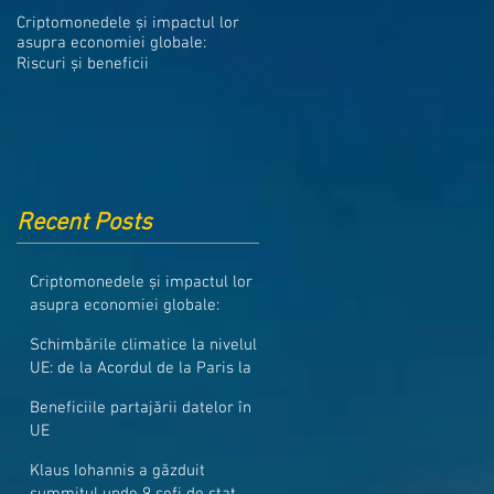
Medicamentele din Romania, cel
Criptomonedele și impactul lor
mai ieftine din intreaga UE
asupra economiei globale:
Riscuri și beneficii
Recent Posts
Criptomonedele și impactul lor
asupra economiei globale:
Riscuri și beneficii
Schimbările climatice la nivelul
UE: de la Acordul de la Paris la
pachetul Fit for 55
Beneficiile partajării datelor în
UE
Klaus Iohannis a găzduit
summitul unde 9 șefi de stat