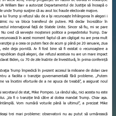
UA William Barr a autorizat Departamentul de Justiţie să înceapă o 
atele unde Trump susţine că au avut loc fraude electorale majore.
Nimic nu va bloca transferul de putere. Mă declar încrezător în 
ctul internaţional față de Statele Unite. Sincer să fiu, mi se pare 
Nu cred că servește moștenirii politice a președintelui Trump. Dar 
să recunoască în acest moment faptul că am câştigat nu are prea mult 
anziţie şi a ceea ce putem face de acum şi până pe 20 ianuarie, ziua 
a, este deja pornită. Ar fi fost bine să fi existat o recunoaştere a 
 republican după alegeri, dar refuzul acestuia nu are un mare impact 
larat Biden, cu 70 de zile înaInte de învestitură, în prima conferință 
ntru a facilita o tranziţie guvernamentală fără probleme. „Putem 
ne va încetini eforturile de a ne apuca de treabă”, a asigurat noul 
ui. „Va fi o tranziție lină către al doilea mandat Trump. Chiar așa. 
ntâmplă. Vom numără voturile până la ultimul”, a precizat Mike 