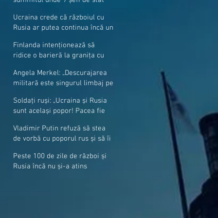
cer mai mulți soldați NATO la
Ucraina crede că războiul cu
granițe
Rusia ar putea continua încă un
an
Finlanda intenționează să
ridice o barieră la granița cu
Rusia
Angela Merkel: „Descurajarea
militară este singurul limbaj pe
care Putin îl înţelege”
Soldați ruși: „Ucraina și Rusia
sunt același popor! Pacea fie
cu voi, frați și surori”
Vladimir Putin refuză să stea
de vorbă cu poporul rus și să îi
răspundă la întrebări
Peste 100 de zile de război și
Rusia încă nu și-a atins
obiectivele sale militare
majore