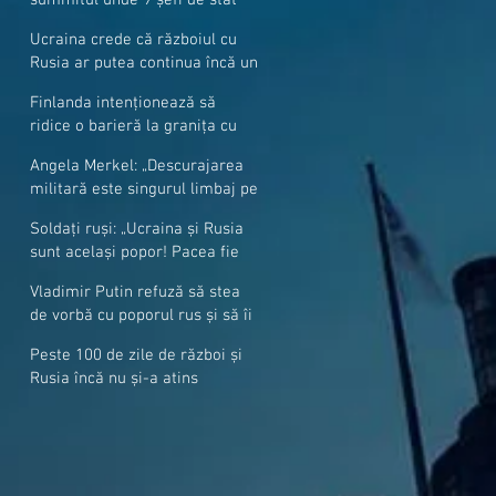
cer mai mulți soldați NATO la
Ucraina crede că războiul cu
granițe
Rusia ar putea continua încă un
an
Finlanda intenționează să
ridice o barieră la granița cu
Rusia
Angela Merkel: „Descurajarea
militară este singurul limbaj pe
care Putin îl înţelege”
Soldați ruși: „Ucraina și Rusia
sunt același popor! Pacea fie
cu voi, frați și surori”
Vladimir Putin refuză să stea
de vorbă cu poporul rus și să îi
răspundă la întrebări
Peste 100 de zile de război și
Rusia încă nu și-a atins
obiectivele sale militare
majore