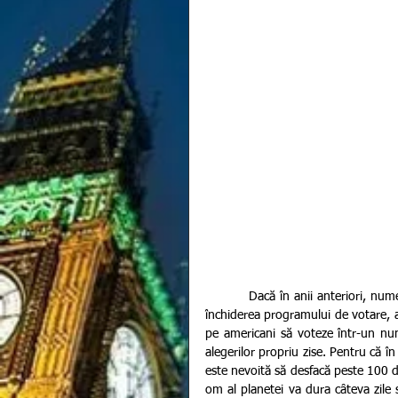
          Dacă în anii anteriori, numele președintelui american era anunțat de regulă la scurt timp după 
închiderea programului de votare, a
pe americani să voteze într-un nu
alegerilor propriu zise. Pentru că î
este nevoită să desfacă peste 100 de
om al planetei va dura câteva zile 