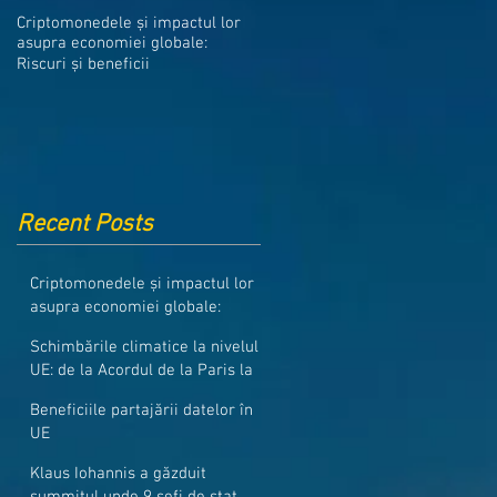
Medicamentele din Romania, cel
Criptomonedele și impactul lor
mai ieftine din intreaga UE
asupra economiei globale:
Riscuri și beneficii
Recent Posts
Criptomonedele și impactul lor
asupra economiei globale:
Riscuri și beneficii
Schimbările climatice la nivelul
UE: de la Acordul de la Paris la
pachetul Fit for 55
Beneficiile partajării datelor în
UE
Klaus Iohannis a găzduit
summitul unde 9 șefi de stat