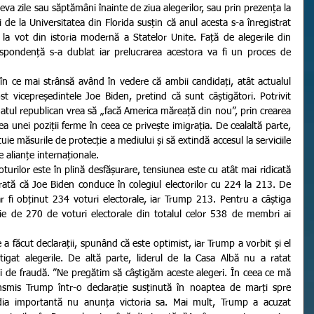
eva zile sau săptămâni înainte de ziua alegerilor, sau prin prezența la 
ci de la Universitatea din Florida susțin că anul acesta s-a înregistrat 
la vot din istoria modernă a Statelor Unite. Față de alegerile din 
spondență s-a dublat iar prelucrarea acestora va fi un proces de 
 vicepreședintele Joe Biden, pretind că sunt câștigători. Potrivit 
datul republican vrea să „facă America măreață din nou”, prin crearea 
 unei poziții ferme în ceea ce privește imigrația. De cealaltă parte, 
ie măsurile de protecție a mediului și să extindă accesul la serviciile 
 alianțe internaționale.
rată că Joe Biden conduce în colegiul electorilor cu 224 la 213. De 
 fi obținut 234 voturi electorale, iar Trump 213. Pentru a câștiga 
ie de 270 de voturi electorale din totalul celor 538 de membri ai 
tigat alegerile. De altă parte, liderul de la Casa Albă nu a ratat 
 de fraudă. ”Ne pregătim să câştigăm aceste alegeri. În ceea ce mă 
ansmis Trump într-o declarație susținută în noaptea de marți spre 
edia importantă nu anunța victoria sa. Mai mult, Trump a acuzat 