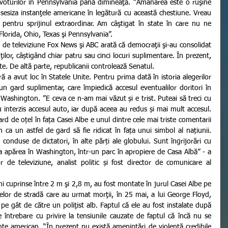
 voturilor în Pennsylvania până dimineaţă. “Amânarea este o ruşine 
sesiza instanţele americane în legătură cu această chestiune. Vreau 
entru sprijinul extraordinar. Am câştigat în state în care nu ne 
orida, Ohio, Texas şi Pennsylvania”. 
or, câștigând chiar patru sau cinci locuri suplimentare. În prezent, 
e. De altă parte, republicanii controlează Senatul.
 gard suplimentar, care împiedică accesul eventualilor doritori în 
Washington. ”E ceva ce n-am mai văzut și e trist. Puteai să treci cu 
interzis accesul auto, iar după aceea au redus și mai mult accesul. 
d de oțel în fața Casei Albe e unul dintre cele mai triste comentarii 
ca un astfel de gard să fie ridicat în fața unui simbol al națiunii. 
conduse de dictatori, în alte părți ale globului. Sunt îngrijorări cu 
tea apărea în Washington, într-un parc în apropiere de Casa Albă” - a 
 de televiziune, analist politic și fost director de comunicare al 
ţelor de stradă care au urmat morţii, în 25 mai, a lui George Floyd, 
e gât de către un poliţist alb. Faptul că ele au fost instalate după 
e întrebare cu privire la tensiunile cauzate de faptul că încă nu se 
te american. “În prezent nu există ameninţări de violenţă credibile 