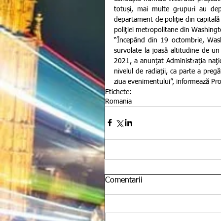
totuși, mai multe grupuri au dep
departament de poliţie din capitală f
poliţiei metropolitane din Washin
“Începând din 19 octombrie, Washi
survolate la joasă altitudine de un 
2021, a anunţat Administraţia naţi
nivelul de radiaţii, ca parte a pregă
ziua evenimentului”, informează Pro
Etichete:
Romania
Comentarii