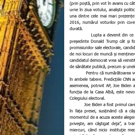
(prin poștă, prin vot în avans cu cât
urne în ziua votului, analiștii politi
una dintre cele mai mari prezențe 
2016, numărul voturilor prin core
durată.
             Lupta a devenit din ce în ce mai strânsă având în vedere că ambii candidați, atât actualul 
președinte Donald Trump cât și fost
promisiunilor sale electorale, candi
de noi locuri de muncă și menținerea
candidatul democrat vrea să reinstitu
de sănătate publică, precum și unele
            Pentru că numărătoarea voturilor este în plină desfășurare, tensiunea este cu atât mai ridicată 
în ambele tabere. Predicțiile CNN a
asemenea, potrivit AP, Joe Biden ar
funcția de la Casa Albă, este nevo
Colegiului electoral. 
           Joe Biden a fost primul care a făcut declarații, spunând că este optimist, iar Trump a vorbit și el 
în fața presei, susținând că a câș
momentul de a acuza aceste alegeri
priveşte, am câştigat deja”, a tr
miercuri, când nicio instituţie m