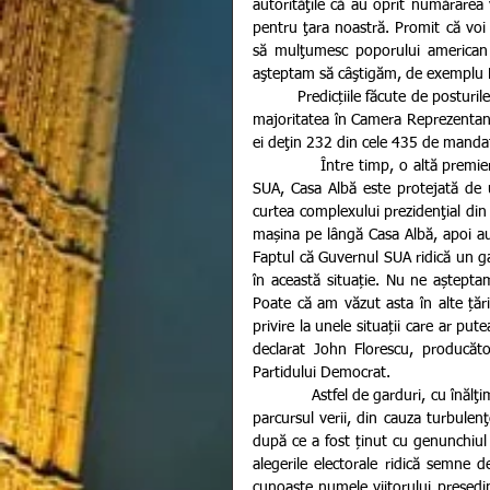
autorităţile că au oprit numărarea
pentru ţara noastră. Promit că voi 
să mulţumesc poporului american p
aşteptam să câştigăm, de exemplu Fl
         Predicțiile făcute de posturile de televiziune Fox News şi ABC arată că democraţii şi-au consolidat 
majoritatea în Camera Reprezentanţil
ei deţin 232 din cele 435 de mandat
             Între timp, o altă premieră a avut loc în Statele Unite. Pentru prima dată în istoria alegerilor 
SUA, Casa Albă este protejată de un
curtea complexului prezidenţial din 
mașina pe lângă Casa Albă, apoi au 
Faptul că Guvernul SUA ridică un gar
în această situație. Nu ne așteptam 
Poate că am văzut asta în alte țări 
privire la unele situații care ar pu
declarat John Florescu, producător
Partidului Democrat.
             Astfel de garduri, cu înălţimi cuprinse între 2 m şi 2,8 m, au fost montate în jurul Casei Albe pe 
parcursul verii, din cauza turbulen
după ce a fost ținut cu genunchiul p
alegerile electorale ridică semne d
cunoaște numele viitorului președin