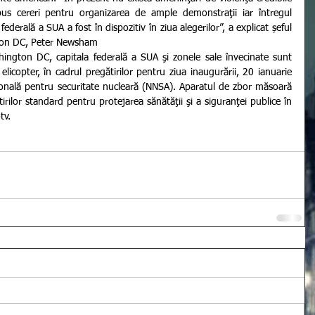
us cereri pentru organizarea de ample demonstraţii iar întregul 
ederală a SUA a fost în dispozitiv în ziua alegerilor”, a explicat șeful 
gton DC, Peter Newsham
ngton DC, capitala federală a SUA şi zonele sale învecinate sunt 
elicopter, în cadrul pregătirilor pentru ziua inaugurării, 20 ianuarie 
onală pentru securitate nucleară (NNSA). Aparatul de zbor măsoară 
tirilor standard pentru protejarea sănătăţii şi a siguranţei publice în 
tv. 