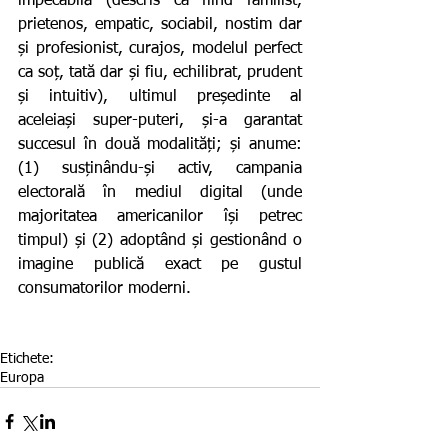
impecabilă (descris ca fiind familist, 
prietenos, empatic, sociabil, nostim dar 
și profesionist, curajos, modelul perfect 
ca soț, tată dar și fiu, echilibrat, prudent 
și intuitiv), ultimul președinte al 
aceleiași super-puteri, și-a garantat 
succesul în două modalități; și anume: 
(1) susținându-și activ, campania 
electorală în mediul digital (unde 
majoritatea americanilor își petrec 
timpul) și (2) adoptând și gestionând o 
imagine publică exact pe gustul 
consumatorilor moderni.
Etichete:
Europa