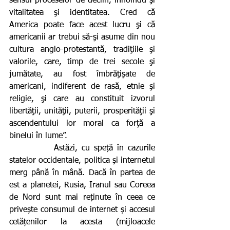
sensul proceselor de declin, înnoindu-şi 
vitalitatea şi identitatea. Cred că 
America poate face acest lucru şi că 
americanii ar trebui să-şi asume din nou 
cultura anglo-protestantă, tradiţiile şi 
valorile, care, timp de trei secole şi 
jumătate, au fost îmbrăţişate de 
americani, indiferent de rasă, etnie şi 
religie, şi care au constituit izvorul 
libertăţii, unităţii, puterii, prosperităţii şi 
ascendentului lor moral ca forţă a 
binelui în lume”.
           Astăzi, cu speță în cazurile 
statelor occidentale, politica și internetul 
merg până în mână. Dacă în partea de 
est a planetei, Rusia, Iranul sau Coreea 
de Nord sunt mai reținute în ceea ce 
privește consumul de internet și accesul 
cetățenilor la acesta (mijloacele 