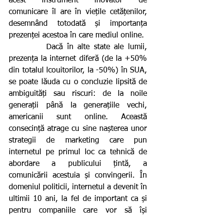
acest instrument inovator de 
comunicare îl are în viețile cetățenilor, 
desemnând totodată și importanța 
prezenței acestoa în care mediul online.
         Dacă în alte state ale lumii, 
prezența la internet diferă (de la +50% 
din totalul lcouitorilor, la -50%) în SUA, 
se poate lăuda cu o concluzie lipsită de 
ambiguități sau riscuri: de la noile 
generații până la generațiile vechi, 
americanii sunt online. Această 
consecință atrage cu sine nașterea unor 
strategii de marketing care pun 
internetul pe primul loc ca tehnică de 
abordare a publicului țintă, a 
comunicării acestuia și convingerii. În 
domeniul politicii, internetul a devenit în 
ultimii 10 ani, la fel de important ca și 
pentru companiile care vor să își 