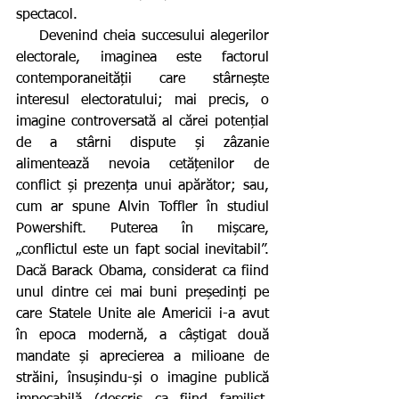
spectacol.
    Devenind cheia succesului alegerilor 
electorale, imaginea este factorul 
contemporaneității care stârnește 
interesul electoratului; mai precis, o 
imagine controversată al cărei potențial 
de a stârni dispute și zâzanie 
alimentează nevoia cetățenilor de 
conflict și prezența unui apărător; sau, 
cum ar spune Alvin Toffler în studiul 
Powershift. Puterea în mișcare, 
„conflictul este un fapt social inevitabil”. 
Dacă Barack Obama, considerat ca fiind 
unul dintre cei mai buni președinți pe 
care Statele Unite ale Americii i-a avut 
în epoca modernă, a câștigat două 
mandate și aprecierea a milioane de 
străini, însușindu-și o imagine publică 