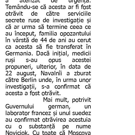
a aterizat de urgență. 
Temându-se că acesta ar fi fost 
otrăvit de către serviciile 
secrete ruse de investigație și 
că ar urma să termine ceea ce 
au început, familia opozantului 
în vârstă de 44 de ani au cerut 
ca acesta să fie transferat în 
Germania. Dacă inițial, medicii 
ruși s-au opus acestei 
propuneri, ulterior, în data de 
22 august, Navalnîi a zburat 
către Berlin unde, în urma unor 
investigații, s-a confirmat că 
acesta a fost otrăvit.
             Mai mult, potrivit 
Guvernului german, un 
laborator francez și unul suedez 
au confirmat otrăvirea acestuia 
cu o substanță pe nume 
Noviciok. Cu toate că Moscova 