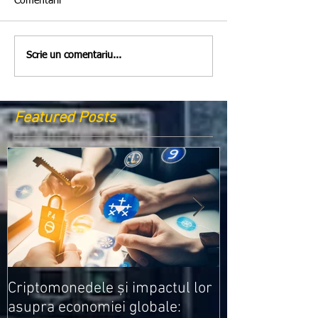
Comentarii
Scrie un comentariu...
Featured Posts
Medicamentele
Criptomonedele și impactul lor
cele mai ieftin
asupra economiei globale: