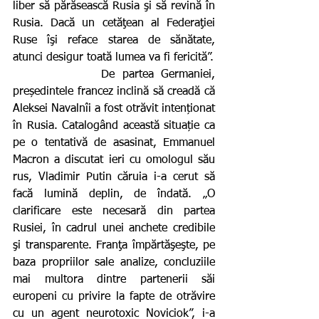
liber să părăsească Rusia şi să revină în 
Rusia. Dacă un cetăţean al Federaţiei 
Ruse îşi reface starea de sănătate, 
atunci desigur toată lumea va fi fericită”.
            De partea Germaniei, 
președintele francez inclină să creadă că 
Aleksei Navalnîi a fost otrăvit intenționat 
în Rusia. Catalogând această situație ca 
pe o tentativă de asasinat, Emmanuel 
Macron a discutat ieri cu omologul său 
rus, Vladimir Putin căruia i-a cerut să 
facă lumină deplin, de îndată. „O 
clarificare este necesară din partea 
Rusiei, în cadrul unei anchete credibile 
şi transparente. Franţa împărtăşeşte, pe 
baza propriilor sale analize, concluziile 
mai multora dintre partenerii săi 
europeni cu privire la fapte de otrăvire 
cu un agent neurotoxic Noviciok”, i-a 