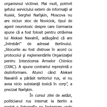
organismul victimei. Mai mult, potrivit 
şefului serviciului extern de informaţii al 
Rusiei, Serghei Narîşkin, Moscova nu 
are niciun stoc de Noviciok, tipul de 
agent neurotoxic despre care Germania 
spune că a fost folosit pentru otrăvirea 
lui Aleksei Navalnîi, adăugând că are 
„întrebări” de adresat Berlinului. 
„Stocurile au fost distruse în acord cu 
protocolul şi reglementările Organizaţiei 
pentru Interzicerea Armelor Chimice 
(OIAC). A spune contrariul reprezintă o 
dezinformare. Atunci când Aleksei 
Navalnîi a părăsit teritoriul rus, el nu 
avea nicio substanţă toxică în corp”, a 
precizat Narîşkin.
             În cursul zilei de astăzi, 
politicianul rus internat la Berlin a 