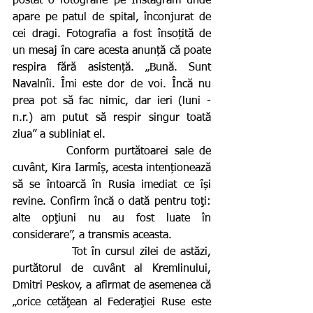
postat o fotografie pe Instagram unde 
apare pe patul de spital, înconjurat de 
cei dragi. Fotografia a fost însoțită de 
un mesaj în care acesta anunță că poate 
respira fără asistență. „Bună. Sunt 
Navalnîi. Îmi este dor de voi. Încă nu 
prea pot să fac nimic, dar ieri (luni - 
n.r.) am putut să respir singur toată 
ziua” a subliniat el.
         Conform purtătoarei sale de 
cuvânt, Kira Iarmîș, acesta intenționează 
să se întoarcă în Rusia imediat ce își 
revine. Confirm încă o dată pentru toţi: 
alte opţiuni nu au fost luate în 
considerare”, a transmis aceasta.
            Tot în cursul zilei de astăzi, 
purtătorul de cuvânt al Kremlinului, 
Dmitri Peskov, a afirmat de asemenea că 
„orice cetăţean al Federaţiei Ruse este 