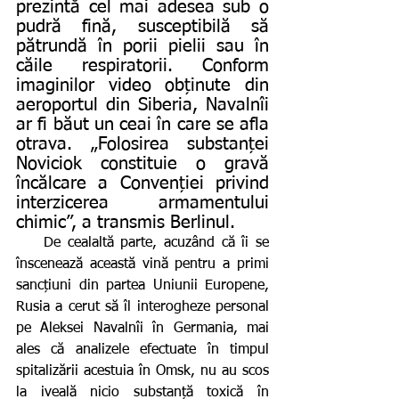
prezintă cel mai adesea sub o 
pudră fină, susceptibilă să 
pătrundă în porii pielii sau în 
căile respiratorii. Conform 
imaginilor video obținute din 
aeroportul din Siberia, Navalnîi 
ar fi băut un ceai în care se afla 
otrava. „Folosirea substanței 
Noviciok constituie o gravă 
încălcare a Convenției privind 
interzicerea armamentului 
chimic”, a transmis Berlinul.
    De cealaltă parte, acuzând că îi se 
înscenează această vină pentru a primi 
sancțiuni din partea Uniunii Europene, 
Rusia a cerut să îl interogheze personal 
pe Aleksei Navalnîi în Germania, mai 
ales că analizele efectuate în timpul 
spitalizării acestuia în Omsk, nu au scos 
la iveală nicio substanță toxică în 