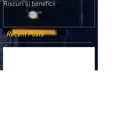
Riscuri și beneficii
Recent Posts
Criptomonedele și impactul lor asupra
economiei globale: Riscuri și beneficii
Schimbările climatice la nivelul UE: de la
Acordul de la Paris la pachetul Fit for 55
Beneficiile partajării datelor în UE
Klaus Iohannis a găzduit summitul unde 9 șefi de
stat cer mai mulți soldați NATO la granițe
Ucraina crede că războiul cu Rusia ar putea