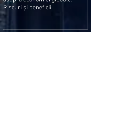
Riscuri și beneficii
Recent Posts
Criptomonedele și impactul lor asupra
economiei globale: Riscuri și beneficii
Schimbările climatice la nivelul UE: de la
Acordul de la Paris la pachetul Fit for 55
Beneficiile partajării datelor în UE
Klaus Iohannis a găzduit summitul unde 9 șefi de
stat cer mai mulți soldați NATO la granițe