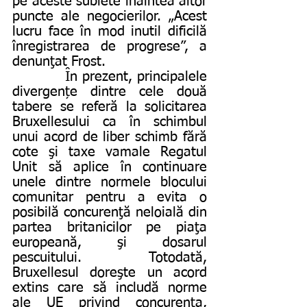
pe aceste subiete înaintea altor 
puncte ale negocierilor. „Acest 
lucru face în mod inutil dificilă 
înregistrarea de progrese”, a 
denunţat Frost.
           În prezent, principalele 
divergențe dintre cele două 
tabere se referă la solicitarea 
Bruxellesului ca în schimbul 
unui acord de liber schimb fără 
cote şi taxe vamale Regatul 
Unit să aplice în continuare 
unele dintre normele blocului 
comunitar pentru a evita o 
posibilă concurenţă neloială din 
partea britanicilor pe piaţa 
europeană, şi dosarul 
pescuitului. Totodată, 
Bruxellesul doreşte un acord 
extins care să includă norme 
ale UE privind concurenţa, 